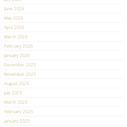
June 2026
May 2026
April 2026
March 2026
February 2026
January 2026
December 2025
November 2025
August 2025
July 2025
March 2025
February 2025
January 2025