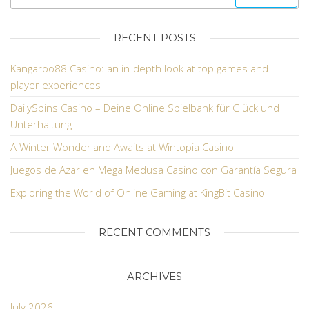
RECENT POSTS
Kangaroo88 Casino: an in-depth look at top games and
player experiences
DailySpins Casino – Deine Online Spielbank für Glück und
Unterhaltung
A Winter Wonderland Awaits at Wintopia Casino
Juegos de Azar en Mega Medusa Casino con Garantía Segura
Exploring the World of Online Gaming at KingBit Casino
RECENT COMMENTS
ARCHIVES
July 2026