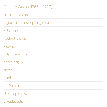
Casinoly Casino 4766 – 4777_
curacau casinois
digitalcamera-shopping.co.uk
EU casino
hotloot-casino
kasyno
lollybet-casino
nesrf.org.uk
News
public
sut2.co.uk
Uncategorized
vavadatestpl