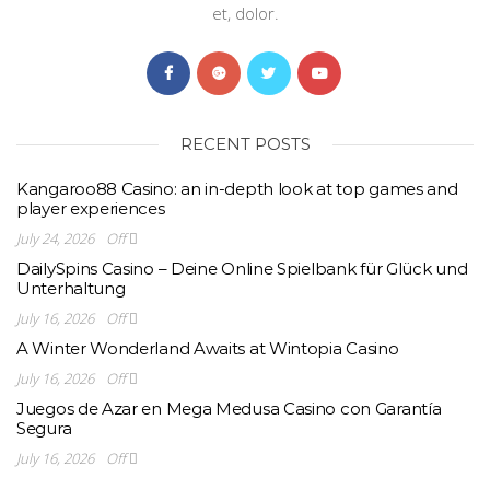
et, dolor.
RECENT POSTS
Kangaroo88 Casino: an in-depth look at top games and
player experiences
July 24, 2026
Off
DailySpins Casino – Deine Online Spielbank für Glück und
Unterhaltung
July 16, 2026
Off
A Winter Wonderland Awaits at Wintopia Casino
July 16, 2026
Off
Juegos de Azar en Mega Medusa Casino con Garantía
Segura
July 16, 2026
Off