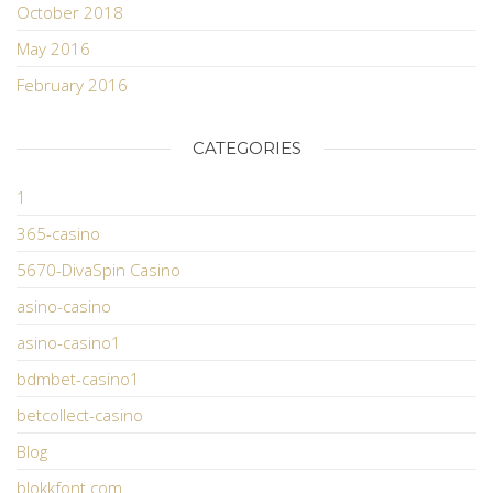
October 2018
May 2016
February 2016
CATEGORIES
1
365-casino
5670-DivaSpin Casino
asino-casino
asino-casino1
bdmbet-casino1
betcollect-casino
Blog
blokkfont.com