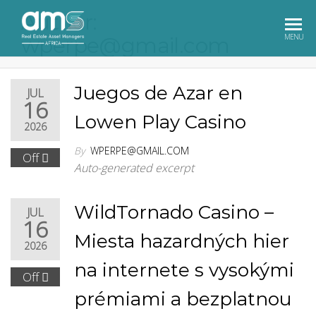
Author:
AMS
Real Estate
MENU
wperpe@gmail.com
Investment
Africa
In Africa
Juegos de Azar en
JUL
16
Lowen Play Casino
2026
By
WPERPE@GMAIL.COM
Off
Auto-generated excerpt
WildTornado Casino –
JUL
16
Miesta hazardných hier
2026
na internete s vysokými
Off
prémiami a bezplatnou