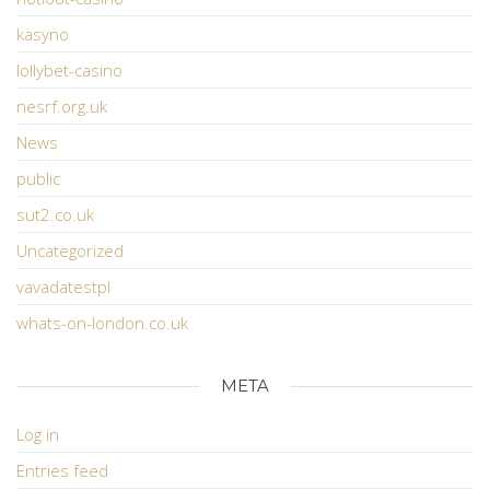
kasyno
lollybet-casino
nesrf.org.uk
News
public
sut2.co.uk
Uncategorized
vavadatestpl
whats-on-london.co.uk
META
Log in
Entries feed