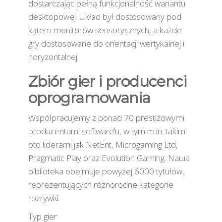
dostarczając pełną funkcjonalność wariantu
desktopowej. Układ był dostosowany pod
kątem monitorów sensorycznych, a każde
gry dostosowane do orientacji wertykalnej i
horyzontalnej.
Zbiór gier i producenci
oprogramowania
Współpracujemy z ponad 70 prestiżowymi
producentami software’u, w tym m.in. takimi
oto liderami jak NetEnt, Microgaming Ltd,
Pragmatic Play oraz Evolution Gaming. Naша
biblioteka obejmuje powyżej 6000 tytułów,
reprezentujących różnorodne kategorie
rozrywki.
Typ gier