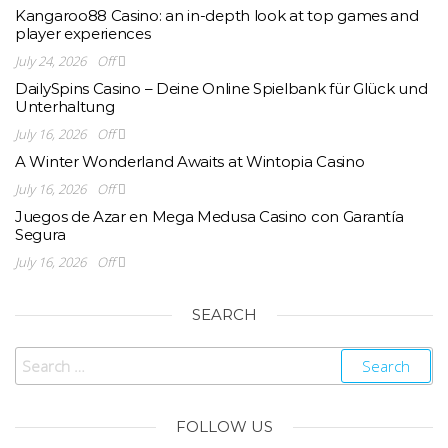
Kangaroo88 Casino: an in-depth look at top games and
player experiences
July 24, 2026
Off
DailySpins Casino – Deine Online Spielbank für Glück und
Unterhaltung
July 16, 2026
Off
A Winter Wonderland Awaits at Wintopia Casino
July 16, 2026
Off
Juegos de Azar en Mega Medusa Casino con Garantía
Segura
July 16, 2026
Off
SEARCH
FOLLOW US