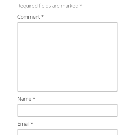
Required fields are marked
*
Comment
*
Name
*
Email
*