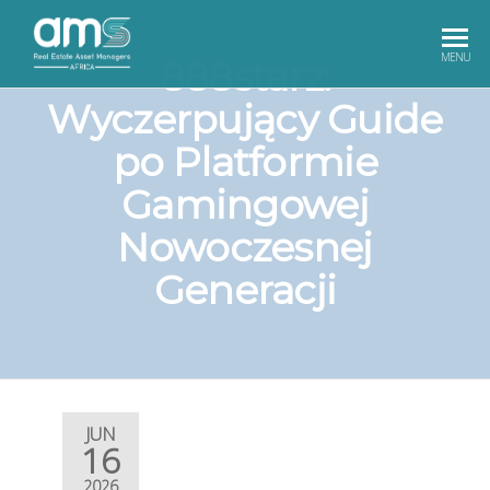
AMS
Real Estate
MENU
888starz:
Investment
Africa
In Africa
Wyczerpujący Guide
po Platformie
Gamingowej
Nowoczesnej
Generacji
JUN
16
2026