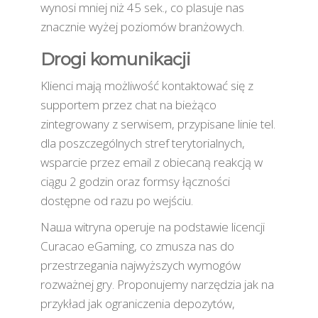
wynosi mniej niż 45 sek., co plasuje nas
znacznie wyżej poziomów branżowych.
Drogi komunikacji
Klienci mają możliwość kontaktować się z
supportem przez chat na bieżąco
zintegrowany z serwisem, przypisane linie tel.
dla poszczególnych stref terytorialnych,
wsparcie przez email z obiecaną reakcją w
ciągu 2 godzin oraz formsy łączności
dostępne od razu po wejściu.
Naша witryna operuje na podstawie licencji
Curacao eGaming, co zmusza nas do
przestrzegania najwyższych wymogów
rozważnej gry. Proponujemy narzędzia jak na
przykład jak ograniczenia depozytów,