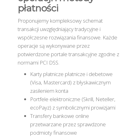
płatności
Proponujemy kompleksowy schemat
transakcji uwzględniający tradycyjne i
współczesne rozwiązania finansowe. Każde
operacje są wykonywane przez
potwierdzone portale transakcyjne zgodne z
normami PCI DSS.
Karty płatnicze płatnicze i debetowe
(Visa, Mastercard) z błyskawicznym
zasileniem konta
Portfele elektroniczne (Skrill, Neteller,
ecoPayz) z symbolicznymi prowizjami
Transfery bankowe online
przetwarzane przez sprawdzone
podmioty finansowe