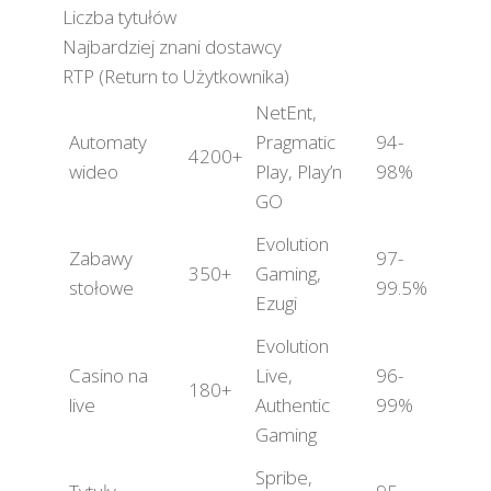
Liczba tytułów
Najbardziej znani dostawcy
RTP (Return to Użytkownika)
NetEnt,
Automaty
Pragmatic
94-
4200+
wideo
Play, Play’n
98%
GO
Evolution
Zabawy
97-
350+
Gaming,
stołowe
99.5%
Ezugi
Evolution
Casino na
Live,
96-
180+
live
Authentic
99%
Gaming
Spribe,