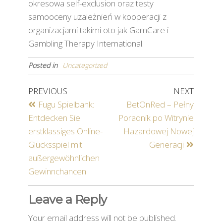
okresowa self-exclusion oraz testy
samooceny uzależnień w kooperacji z
organizacjami takimi oto jak GamCare i
Gambling Therapy International.
Posted in
Uncategorized
PREVIOUS
NEXT
Fugu Spielbank:
BetOnRed – Pełny
Entdecken Sie
Poradnik po Witrynie
erstklassiges Online-
Hazardowej Nowej
Glücksspiel mit
Generacji
außergewöhnlichen
Gewinnchancen
Leave a Reply
Your email address will not be published.