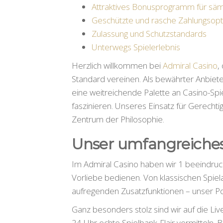
Attraktives Bonusprogramm für sämt
Geschützte und rasche Zahlungsop
Zulassung und Schutzstandards
Unterwegs Spielerlebnis
Herzlich willkommen bei
Admiral Casino
,
Standard vereinen. Als bewährter Anbieter
eine weitreichende Palette an Casino-Spie
faszinieren. Unseres Einsatz für Gerechti
Zentrum der Philosophie.
Unser umfangreiche
Im Admiral Casino haben wir 1 beeindrucke
Vorliebe bedienen. Von klassischen Spi
aufregenden Zusatzfunktionen – unser Port
Ganz besonders stolz sind wir auf die Li
24 Uhr echte Spielbank-Flair vermitteln.