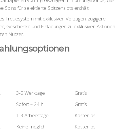
n partizipieren von 1 großzügigen Einführungsbonus, das
Spins für selektierte Spitzenslots enthält.
tes Treuesystem mit exklusiven Vorzügen: zügigere
er, Geschenke und Einladungen zu exklusiven Aktionen
sten Nutzer.
Zahlungsoptionen
R
3-5 Werktage
Gratis
R
Sofort – 24 h
Gratis
R
1-3 Arbeitstage
Kostenlos
R
Keine möglich
Kostenlos