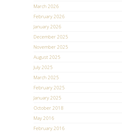
March 2026
February 2026
January 2026
December 2025
November 2025
August 2025
July 2025
March 2025
February 2025
January 2025
October 2018
May 2016
February 2016