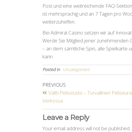
Post und eine weitreichende FAQ-Sektion 
ist mehrsprachig und an 7 Tagen pro Woc
weiterzuhelfen.
Bei Admiral Casino setzen wir auf Innovat
Werde Sie Mitglied jener zunehmenden G
– an dem sämtliche Spin, alle Spielkarte
kann.
Posted in
Uncategorized
PREVIOUS
Valtti Pelisivusto – Turvallinen Peliseura
Verkossa
Leave a Reply
Your email address will not be published.