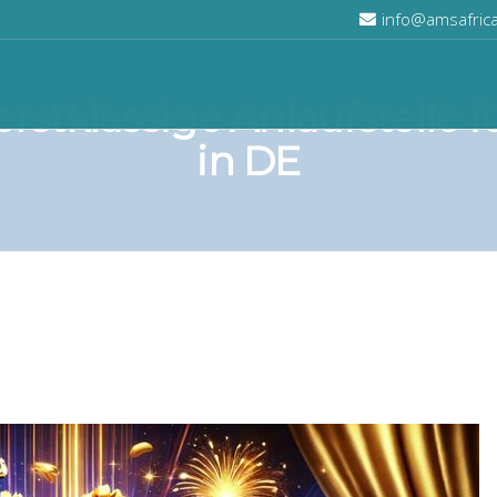
info@amsafric
rstklassige Anlaufstelle f
in DE