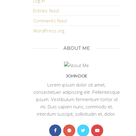
Log in
Entries feed
Comments feed
WordPress.org
ABOUT ME
JOHN DOE
Lorem ipsum dolor sit amet,
consectetuer adipiscing elit. Pellentesque
ipsum. Vestibulum fermentum tortor id
mi. Duis sapien nunc, commodo et,
interdum suscipit, sollicitudin et, dolor.