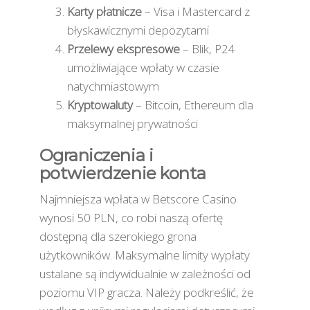
Karty płatnicze
– Visa i Mastercard z
błyskawicznymi depozytami
Przelewy ekspresowe
– Blik, P24
umożliwiające wpłaty w czasie
natychmiastowym
Kryptowaluty
– Bitcoin, Ethereum dla
maksymalnej prywatności
Ograniczenia i
potwierdzenie konta
Najmniejsza wpłata w Betscore Casino
wynosi 50 PLN, co robi naszą ofertę
dostępną dla szerokiego grona
użytkowników. Maksymalne limity wypłaty
ustalane są indywidualnie w zależności od
poziomu VIP gracza. Należy podkreślić, że