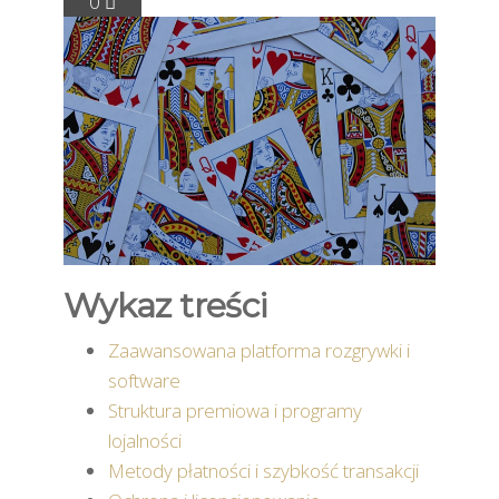
0
Wykaz treści
Zaawansowana platforma rozgrywki i
software
Struktura premiowa i programy
lojalności
Metody płatności i szybkość transakcji