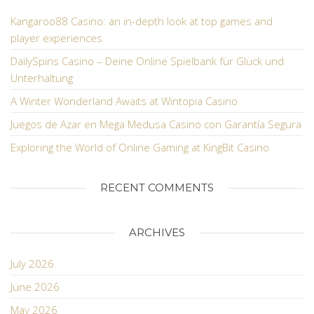
Kangaroo88 Casino: an in-depth look at top games and
player experiences
DailySpins Casino – Deine Online Spielbank für Glück und
Unterhaltung
A Winter Wonderland Awaits at Wintopia Casino
Juegos de Azar en Mega Medusa Casino con Garantía Segura
Exploring the World of Online Gaming at KingBit Casino
RECENT COMMENTS
ARCHIVES
July 2026
June 2026
May 2026