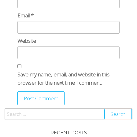
Email
*
Website
Save my name, email, and website in this
browser for the next time I comment.
RECENT POSTS