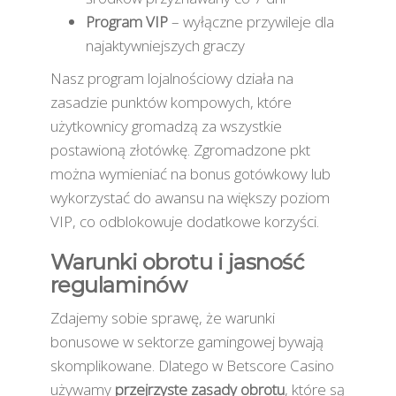
Program VIP
– wyłączne przywileje dla
najaktywniejszych graczy
Nasz program lojalnościowy działa na
zasadzie punktów kompowych, które
użytkownicy gromadzą za wszystkie
postawioną złotówkę. Zgromadzone pkt
można wymieniać na bonus gotówkowy lub
wykorzystać do awansu na większy poziom
VIP, co odblokowuje dodatkowe korzyści.
Warunki obrotu i jasność
regulaminów
Zdajemy sobie sprawę, że warunki
bonusowe w sektorze gamingowej bywają
skomplikowane. Dlatego w Betscore Casino
używamy
przejrzyste zasady obrotu
, które są