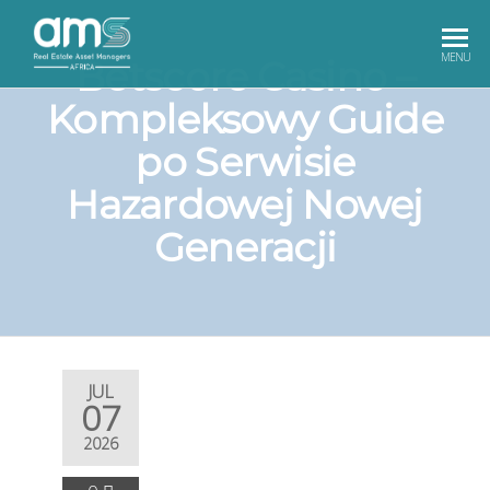
AMS
Real Estate
MENU
Betscore Casino –
Investment
Africa
In Africa
Kompleksowy Guide
po Serwisie
Hazardowej Nowej
Generacji
JUL
07
2026