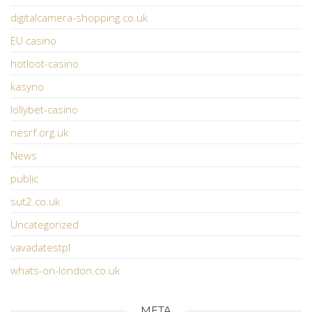
digitalcamera-shopping.co.uk
EU casino
hotloot-casino
kasyno
lollybet-casino
nesrf.org.uk
News
public
sut2.co.uk
Uncategorized
vavadatestpl
whats-on-london.co.uk
META