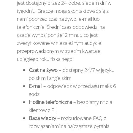
jest dostępny przez 24 dobę, siedem dni w
tygodniu. Gracze mogą skontaktować się z
nami poprzez czat na żywo, e-mail lub
telefonicznie. Średni czas odpowiedzi na
czacie wynosi poniżej 2 minut, co jest
zweryfikowane w niezależnym audycie
przeprowadzonym w trzecim kwartale
ubiegłego roku fiskalnego.
Czat na żywo
– dostępny 24/7 w języku
polskim i angielskim
E-mail
– odpowiedź w przeciągu maks 6
godz
Hotline telefoniczna
– bezpłatny nr dla
klientów z PL
Baza wiedzy
– rozbudowane FAQ z
rozwiązaniami na najczęstsze pytania