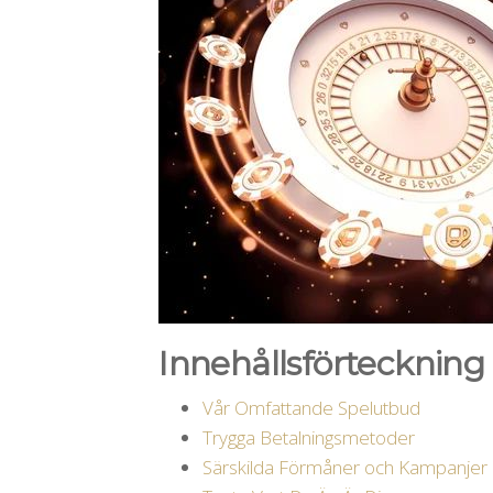
Innehållsförteckning
Vår Omfattande Spelutbud
Trygga Betalningsmetoder
Särskilda Förmåner och Kampanjer