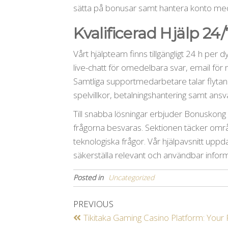
sätta på bonusar samt hantera konto med 
Kvalificerad Hjälp 24
Vårt hjälpteam finns tillgängligt 24 h per
live-chatt för omedelbara svar, email för
Samtliga supportmedarbetare talar flyt
spelvillkor, betalningshantering samt ansv
Till snabba lösningar erbjuder Bonuskon
frågorna besvaras. Sektionen täcker områ
teknologiska frågor. Vår hjälpavsnitt uppd
säkerställa relevant och användbar inform
Posted in
Uncategorized
PREVIOUS
Tikitaka Gaming Casino Platform: Your