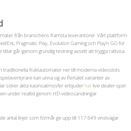
d
ater från branschens främsta leverantörer. Vårt plattform
NetEnt, Pragmatic Play, Evolution Gaming och Play’n GO för
e titlar går igenom grundlig testning avsett att trygga rättvisa
rån traditionella fruktautomater ner till moderna videoslots
speläventyrare kan unna sig av flertalet varianter av
 där söker äkta kasinoatmosfer erbjuder
här
live dealer-spel
ionen under realtid genom HD-videosändningar.
e antal linjer som förmår ge upp till 117 649 vinstvägar