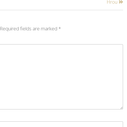
Hrou
Required fields are marked
*