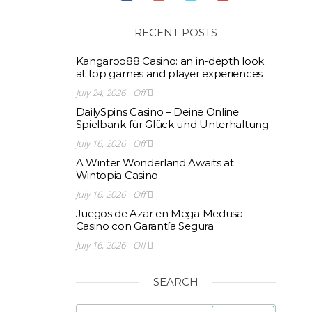
RECENT POSTS
Kangaroo88 Casino: an in-depth look
at top games and player experiences
July 24, 2026
Off
DailySpins Casino – Deine Online
Spielbank für Glück und Unterhaltung
July 16, 2026
Off
A Winter Wonderland Awaits at
Wintopia Casino
July 16, 2026
Off
Juegos de Azar en Mega Medusa
Casino con Garantía Segura
July 16, 2026
Off
SEARCH