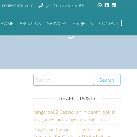
a-realestate.com
(212) 5 226-48004
HOME
ABOUT US
SERVICES
PROJECTS
CONTACT
mest Frikostiga
RECENT POSTS
Kangaroo88 Casino: an in-depth look at
top games and player experiences
DailySpins Casino – Deine Online
Spielbank für Glück und Unterhaltung