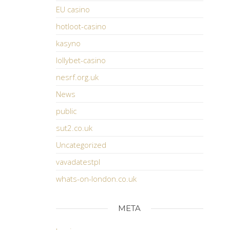
EU casino
hotloot-casino
kasyno
lollybet-casino
nesrf.org.uk
News
public
sut2.co.uk
Uncategorized
vavadatestpl
whats-on-london.co.uk
META