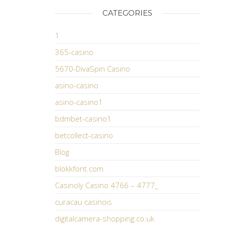
CATEGORIES
1
365-casino
5670-DivaSpin Casino
asino-casino
asino-casino1
bdmbet-casino1
betcollect-casino
Blog
blokkfont.com
Casinoly Casino 4766 – 4777_
curacau casinois
digitalcamera-shopping.co.uk