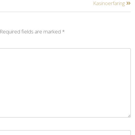
Kasinoerfaring
Required fields are marked
*