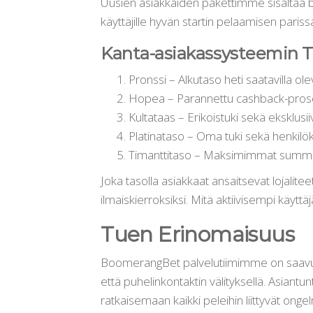
Uusien asiakkaiden pakettimme sisältää bo
käyttäjille hyvän startin pelaamisen pariss
Kanta-asiakassysteemin T
Pronssi – Alkutaso heti saatavilla olevi
Hopea – Parannettu cashback-prose
Kultataas – Erikoistuki sekä eksklusi
Platinataso – Oma tuki sekä henkilö
Timanttitaso – Maksimimmat summat,
Joka tasolla asiakkaat ansaitsevat lojalite
ilmaiskierroksiksi. Mitä aktiivisempi käytt
Tuen Erinomaisuus
BoomerangBet palvelutiimimme on saavute
että puhelinkontaktin välityksellä. Asian
ratkaisemaan kaikki peleihin liittyvät onge