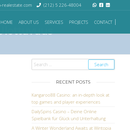
a-realestate.com
(212) 5 226-48004
HOME
ABOUT US
SERVICES
PROJECTS
CONTACT
Ulottuvuus
RECENT POSTS
Kangaroo88 Casino: an in-depth look at
top games and player experiences
DailySpins Casino – Deine Online
Spielbank für Glück und Unterhaltung
A Winter Wonderland Awaits at Wintopia