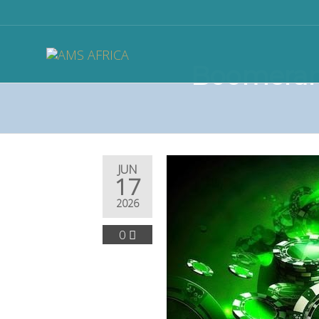
AMS
Real Estate
Boomerang
Investment
Africa
In Africa
JUN
17
2026
0