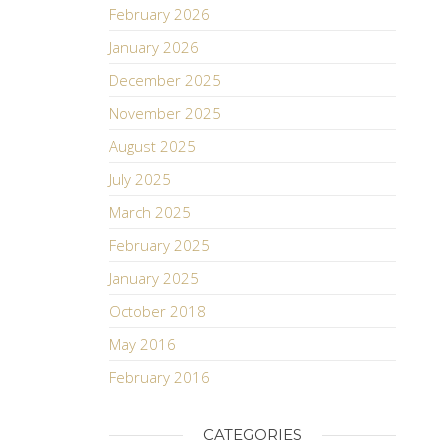
February 2026
January 2026
December 2025
November 2025
August 2025
July 2025
March 2025
February 2025
January 2025
October 2018
May 2016
February 2016
CATEGORIES