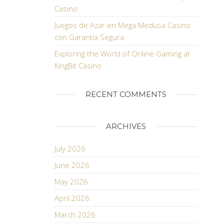
Casino
Juegos de Azar en Mega Medusa Casino
con Garantía Segura
Exploring the World of Online Gaming at
KingBit Casino
RECENT COMMENTS
ARCHIVES
July 2026
June 2026
May 2026
April 2026
March 2026