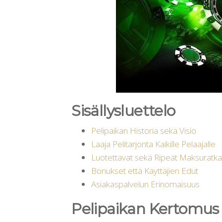
Sisällysluettelo
Pelipaikan Historia sekä Visio
Laaja Pelitarjonta Kaikille Pelaajalle
Luotettavat sekä Ripeät Maksuratka
Bonukset että Käyttäjien Edut
Asiakaspalvelun Erinomaisuus
Pelipaikan Kertomus 