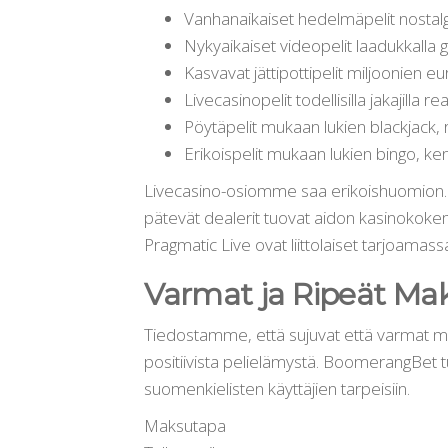
Vanhanaikaiset hedelmäpelit nostalgis
Nykyaikaiset videopelit laadukkalla 
Kasvavat jättipottipelit miljoonien e
Livecasinopelit todellisilla jakajilla 
Pöytäpelit mukaan lukien blackjack, 
Erikoispelit mukaan lukien bingo, ke
Livecasino-osiomme saa erikoishuomion. T
pätevät dealerit tuovat aidon kasinokoke
Pragmatic Live ovat liittolaiset tarjoamas
Varmat ja Ripeät Mak
Tiedostamme, että sujuvat että varmat 
positiivista pelielämystä. BoomerangBet t
suomenkielisten käyttäjien tarpeisiin.
Maksutapa