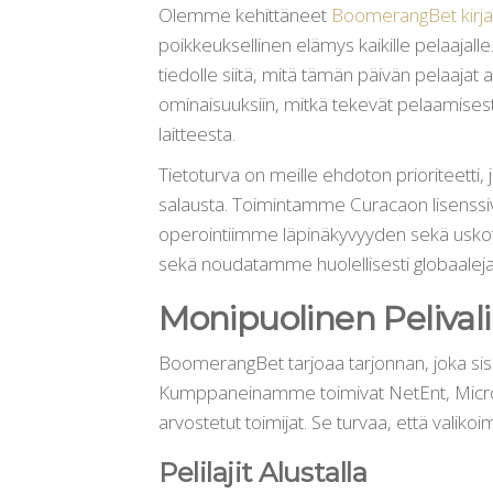
Olemme kehittäneet
BoomerangBet kirj
poikkeuksellinen elämys kaikille pelaajall
tiedolle siitä, mitä tämän päivän pelaaja
ominaisuuksiin, mitkä tekevät pelaamise
laitteesta.
Tietoturva on meille ehdoton prioriteett
salausta. Toimintamme Curacaon lisenssiv
operointiimme läpinäkyvyyden sekä uskott
sekä noudatamme huolellisesti globaalej
Monipuolinen Pelivali
BoomerangBet tarjoaa tarjonnan, joka sisä
Kumppaneinamme toimivat NetEnt, Microg
arvostetut toimijat. Se turvaa, että valiko
Pelilajit Alustalla