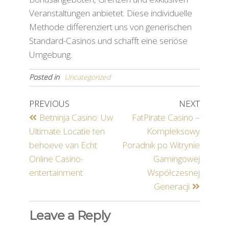
Veranstaltungen anbietet. Diese individuelle
Methode differenziert uns von generischen
Standard-Casinos und schafft eine seriöse
Umgebung.
Posted in
Uncategorized
PREVIOUS
NEXT
Betninja Casino: Uw
FatPirate Casino –
Ultimate Locatie ten
Kompleksowy
behoeve van Echt
Poradnik po Witrynie
Online Casino-
Gamingowej
entertainment
Współczesnej
Generacji
Leave a Reply