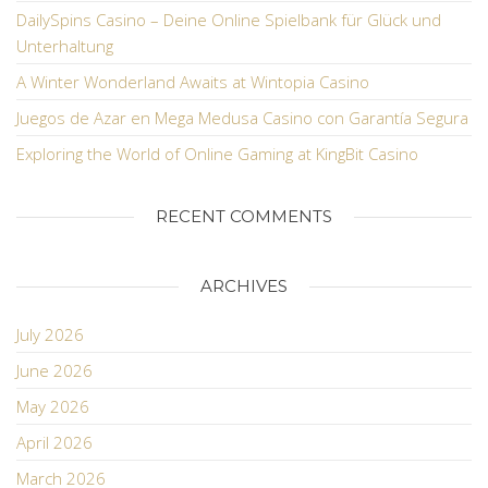
DailySpins Casino – Deine Online Spielbank für Glück und
Unterhaltung
A Winter Wonderland Awaits at Wintopia Casino
Juegos de Azar en Mega Medusa Casino con Garantía Segura
Exploring the World of Online Gaming at KingBit Casino
RECENT COMMENTS
ARCHIVES
July 2026
June 2026
May 2026
April 2026
March 2026