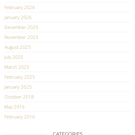
February 2026
January 2026
December 2025
November 2025
August 2025
July 2025
March 2025
February 2025
January 2025
October 2018
May 2016
February 2016
CATEGORIES