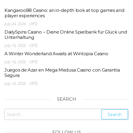
Kangaroo88 Casino: an in-depth look at top games and
player experiences
July 24, 2026
Off
DailySpins Casino – Deine Online Spielbank für Glück und
Unterhaltung
July 16, 2026
Off
A Winter Wonderland Awaits at Wintopia Casino
July 16, 2026
Off
Juegos de Azar en Mega Medusa Casino con Garantía
Segura
July 16, 2026
Off
SEARCH
FOLLOW US