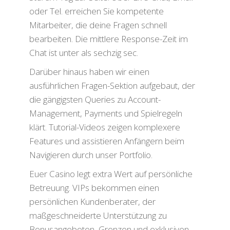
oder Tel. erreichen Sie kompetente
Mitarbeiter, die deine Fragen schnell
bearbeiten. Die mittlere Response-Zeit im
Chat ist unter als sechzig sec.
Darüber hinaus haben wir einen
ausführlichen Fragen-Sektion aufgebaut, der
die gängigsten Queries zu Account-
Management, Payments und Spielregeln
klärt. Tutorial-Videos zeigen komplexere
Features und assistieren Anfängern beim
Navigieren durch unser Portfolio.
Euer Casino legt extra Wert auf persönliche
Betreuung. VIPs bekommen einen
persönlichen Kundenberater, der
maßgeschneiderte Unterstützung zu
Bonusangeboten, Grenzen und exklusiven