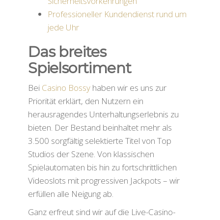
Sicherheitsvorkehrungen
Professioneller Kundendienst rund um
jede Uhr
Das breites
Spielsortiment
Bei
Casino Bossy
haben wir es uns zur
Priorität erklärt, den Nutzern ein
herausragendes Unterhaltungserlebnis zu
bieten. Der Bestand beinhaltet mehr als
3.500 sorgfältig selektierte Titel von Top
Studios der Szene. Von klassischen
Spielautomaten bis hin zu fortschrittlichen
Videoslots mit progressiven Jackpots – wir
erfüllen alle Neigung ab.
Ganz erfreut sind wir auf die Live-Casino-