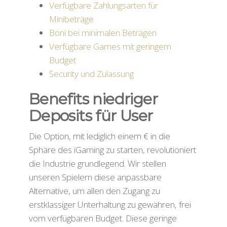
Verfügbare Zahlungsarten für
Minibeträge
Boni bei minimalen Beträgen
Verfügbare Games mit geringem
Budget
Security und Zulassung
Benefits niedriger
Deposits für User
Die Option, mit lediglich einem € in die
Sphäre des iGaming zu starten, revolutioniert
die Industrie grundlegend. Wir stellen
unseren Spielern diese anpassbare
Alternative, um allen den Zugang zu
erstklassiger Unterhaltung zu gewähren, frei
vom verfügbaren Budget. Diese geringe