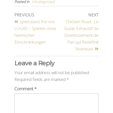
Posted in
Uncategorized
PREVIOUS
NEXT
Spielcasino frei von
Chicken Road : Le
LUGAS – Spielen ohne
Guide Exhaustif du
heimischer
Divertissement de
Einschränkungen
Pari qui Redéfinit
l’Aventure
Leave a Reply
Your email address will not be published.
Required fields are marked
*
Comment
*