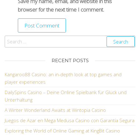
Save my name, email, and website in this
browser for the next time I comment.
RECENT POSTS
Kangaroo88 Casino: an in-depth look at top games and
player experiences
DailySpins Casino – Deine Online Spielbank für Glück und
Unterhaltung
A Winter Wonderland Awaits at Wintopia Casino
Juegos de Azar en Mega Medusa Casino con Garantía Segura
Exploring the World of Online Gaming at KingBit Casino