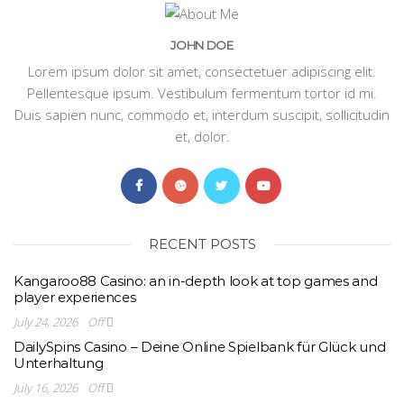
JOHN DOE
Lorem ipsum dolor sit amet, consectetuer adipiscing elit.
Pellentesque ipsum. Vestibulum fermentum tortor id mi.
Duis sapien nunc, commodo et, interdum suscipit, sollicitudin
et, dolor.
RECENT POSTS
Kangaroo88 Casino: an in-depth look at top games and
player experiences
July 24, 2026
Off
DailySpins Casino – Deine Online Spielbank für Glück und
Unterhaltung
July 16, 2026
Off