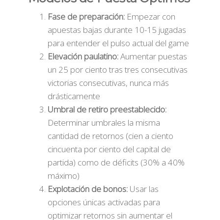
Fase de preparación:
Empezar con
apuestas bajas durante 10-15 jugadas
para entender el pulso actual del game
Elevación paulatino:
Aumentar puestas
un 25 por ciento tras tres consecutivas
victorias consecutivas, nunca más
drásticamente
Umbral de retiro preestablecido:
Determinar umbrales la misma
cantidad de retornos (cien a ciento
cincuenta por ciento del capital de
partida) como de déficits (30% a 40%
máximo)
Explotación de bonos:
Usar las
opciones únicas activadas para
optimizar retornos sin aumentar el