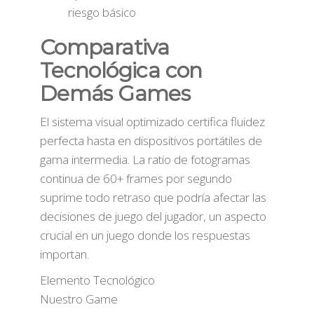
riesgo básico
Comparativa
Tecnológica con
Demás Games
El sistema visual optimizado certifica fluidez
perfecta hasta en dispositivos portátiles de
gama intermedia. La ratio de fotogramas
continua de 60+ frames por segundo
suprime todo retraso que podría afectar las
decisiones de juego del jugador, un aspecto
crucial en un juego donde los respuestas
importan.
Elemento Tecnológico
Nuestro Game