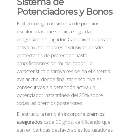
Sistema de
Potenciadores y Bonos
El título integra un sistema de premios
escalonadas que se inicia según la
progresión del jugador. Cada nivel superado
activa multiplicadores exclusivos: desde
protectores de protección hasta
amplificadores de multiplicador. La
característica distintiva reside en el sistema
avalanche, donde finalizar cinco niveles
consecutivos sin detención activa un
potenciador instantáneo del 25% sobre
todas las premios posteriores.
El estructura también incorpora
premios
asegurados
cada 50 giros, certificando que
aun en partidas desfavorables los jugadores