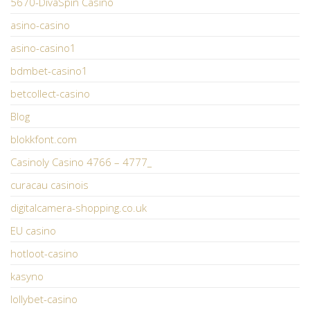
5670-DivaSpin Casino
asino-casino
asino-casino1
bdmbet-casino1
betcollect-casino
Blog
blokkfont.com
Casinoly Casino 4766 – 4777_
curacau casinois
digitalcamera-shopping.co.uk
EU casino
hotloot-casino
kasyno
lollybet-casino