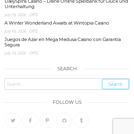
DailySpins Casino – Deine Online Spielbank für Glück und
Unterhaltung
July 16, 2026
Off
A Winter Wonderland Awaits at Wintopia Casino
July 16, 2026
Off
Juegos de Azar en Mega Medusa Casino con Garantía
Segura
July 16, 2026
Off
SEARCH
FOLLOW US