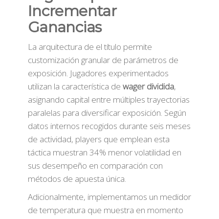
Incrementar
Ganancias
La arquitectura de el título permite
customización granular de parámetros de
exposición. Jugadores experimentados
utilizan la característica de
wager dividida
,
asignando capital entre múltiples trayectorias
paralelas para diversificar exposición. Según
datos internos recogidos durante seis meses
de actividad, players que emplean esta
táctica muestran 34% menor volatilidad en
sus desempeño en comparación con
métodos de apuesta única.
Adicionalmente, implementamos un medidor
de temperatura que muestra en momento