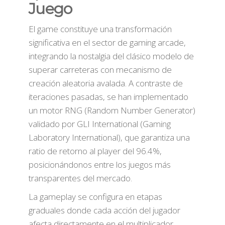
Juego
El game constituye una transformación
significativa en el sector de gaming arcade,
integrando la nostalgia del clásico modelo de
superar carreteras con mecanismo de
creación aleatoria avalada. A contraste de
iteraciones pasadas, se han implementado
un motor RNG (Random Number Generator)
validado por GLI International (Gaming
Laboratory International), que garantiza una
ratio de retorno al player del 96.4%,
posicionándonos entre los juegos más
transparentes del mercado.
La gameplay se configura en etapas
graduales donde cada acción del jugador
afecta directamente en el multiplicador