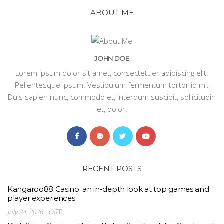
ABOUT ME
JOHN DOE
Lorem ipsum dolor sit amet, consectetuer adipiscing elit.
Pellentesque ipsum. Vestibulum fermentum tortor id mi.
Duis sapien nunc, commodo et, interdum suscipit, sollicitudin
et, dolor.
RECENT POSTS
Kangaroo88 Casino: an in-depth look at top games and
player experiences
July 24, 2026
Off