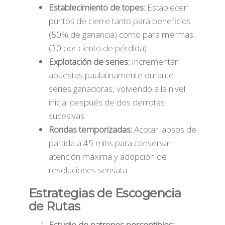
Establecimiento de topes:
Establecer
puntos de cierre tanto para beneficios
(50% de ganancia) como para mermas
(30 por ciento de pérdida)
Explotación de series:
Incrementar
apuestas paulatinamente durante
series ganadoras, volviendo a la nivel
inicial después de dos derrotas
sucesivas
Rondas temporizadas:
Acotar lapsos de
partida a 45 mins para conservar
atención máxima y adopción de
resoluciones sensata
Estrategias de Escogencia
de Rutas
Estudio de patrones perceptibles: