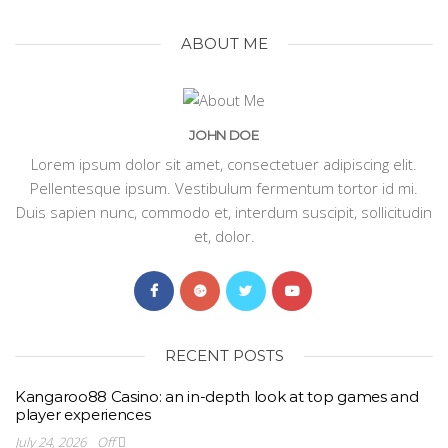
ABOUT ME
JOHN DOE
Lorem ipsum dolor sit amet, consectetuer adipiscing elit.
Pellentesque ipsum. Vestibulum fermentum tortor id mi.
Duis sapien nunc, commodo et, interdum suscipit, sollicitudin
et, dolor.
RECENT POSTS
Kangaroo88 Casino: an in-depth look at top games and
player experiences
July 24, 2026
Off