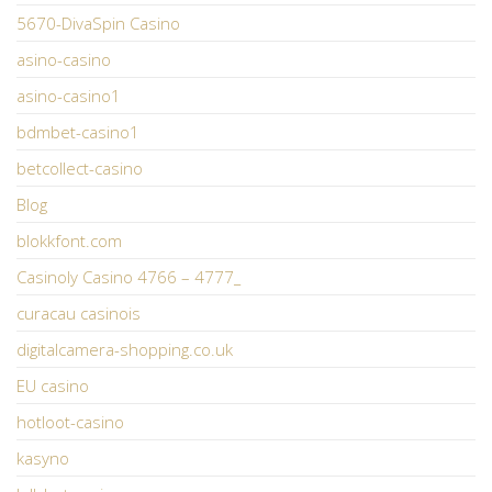
5670-DivaSpin Casino
asino-casino
asino-casino1
bdmbet-casino1
betcollect-casino
Blog
blokkfont.com
Casinoly Casino 4766 – 4777_
curacau casinois
digitalcamera-shopping.co.uk
EU casino
hotloot-casino
kasyno