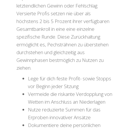
letztendlichen Gewinn oder Fehlschlag.
Versierte Profis setzen nie über als
höchstens 2 bis 5 Prozent ihrer verfügbaren
Gesamtbankroll in eine eine einzelne
spezifische Runde. Diese Zurückhaltung
ermöglicht es, Pechsträhnen zu überstehen
durchstehen und gleichzeitig aus
Gewinnphasen bestmöglich zu Nutzen zu
ziehen.
Lege für dich feste Profit- sowie Stopps
vor Beginn jeder Sitzung
Vermeide die riskante Verdopplung von
Wetten im Anschluss an Niederlagen
Nutze reduzierte Summen für das
Erproben innovativer Ansätze
Dokumentiere deine persönlichen