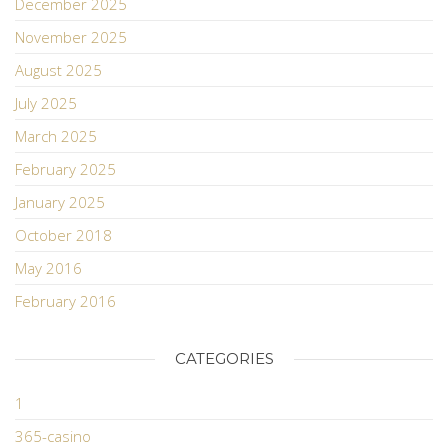
December 2025
November 2025
August 2025
July 2025
March 2025
February 2025
January 2025
October 2018
May 2016
February 2016
CATEGORIES
1
365-casino