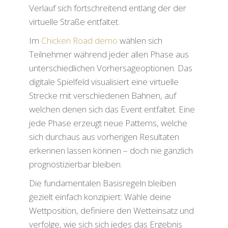
Verlauf sich fortschreitend entlang der der
virtuelle Straße entfaltet.
Im
Chicken Road demo
wählen sich
Teilnehmer während jeder allen Phase aus
unterschiedlichen Vorhersageoptionen. Das
digitale Spielfeld visualisiert eine virtuelle
Strecke mit verschiedenen Bahnen, auf
welchen denen sich das Event entfaltet. Eine
jede Phase erzeugt neue Patterns, welche
sich durchaus aus vorherigen Resultaten
erkennen lassen können – doch nie gänzlich
prognostizierbar bleiben.
Die fundamentalen Basisregeln bleiben
gezielt einfach konzipiert: Wähle deine
Wettposition, definiere den Wetteinsatz und
verfolge, wie sich sich jedes das Ergebnis