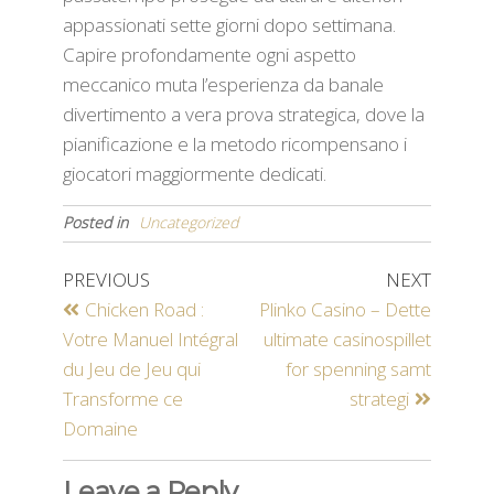
appassionati sette giorni dopo settimana.
Capire profondamente ogni aspetto
meccanico muta l’esperienza da banale
divertimento a vera prova strategica, dove la
pianificazione e la metodo ricompensano i
giocatori maggiormente dedicati.
Posted in
Uncategorized
PREVIOUS
NEXT
Chicken Road :
Plinko Casino – Dette
Votre Manuel Intégral
ultimate casinospillet
du Jeu de Jeu qui
for spenning samt
Transforme ce
strategi
Domaine
Leave a Reply