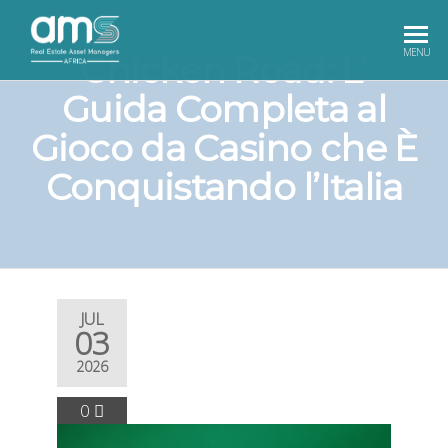
AMS
Real Estate
MENU
Chicken Road: L’
Investment
Africa
In Africa
Guida Completa al
Gioco da Casino che È
Conquistando l’Italia
JUL
03
2026
0