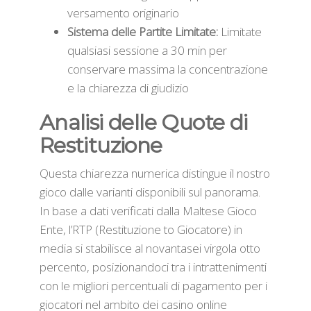
versamento originario
Sistema delle Partite Limitate:
Limitate
qualsiasi sessione a 30 min per
conservare massima la concentrazione
e la chiarezza di giudizio
Analisi delle Quote di
Restituzione
Questa chiarezza numerica distingue il nostro
gioco dalle varianti disponibili sul panorama.
In base a dati verificati dalla Maltese Gioco
Ente, l’RTP (Restituzione to Giocatore) in
media si stabilisce al novantasei virgola otto
percento, posizionandoci tra i intrattenimenti
con le migliori percentuali di pagamento per i
giocatori nel ambito dei casino online