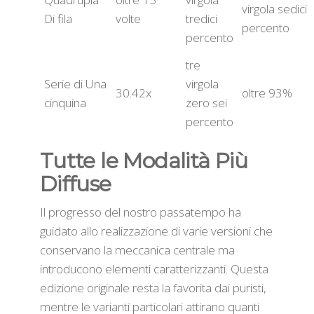
virgola sedici
Di fila
volte
tredici
percento
percento
tre
Serie di Una
virgola
30.42x
oltre 93%
cinquina
zero sei
percento
Tutte le Modalità Più
Diffuse
Il progresso del nostro passatempo ha
guidato allo realizzazione di varie versioni che
conservano la meccanica centrale ma
introducono elementi caratterizzanti. Questa
edizione originale resta la favorita dai puristi,
mentre le varianti particolari attirano quanti