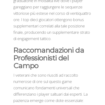
graduatorie in modalità live dove i player
gareggiano per raggiungere le sequenze
vittoriose più estese nel corso di ventiquattro
ore. I top dieci giocatori ottengono bonus
supplementari correlati alla tale posizione
finale, producendo un supplementare strato
di engagement tattico.
Raccomandazioni da
Professionisti del
Campo
I veterani che sono riusciti ad raccolto
numerose di ore sul questo game
comunicano fondamenti universali che
differenziano i player saltuari dai esperti. La
pazienza emerge come dote essenziale: