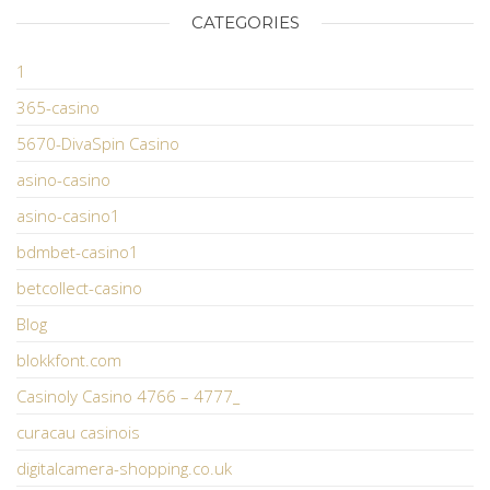
CATEGORIES
1
365-casino
5670-DivaSpin Casino
asino-casino
asino-casino1
bdmbet-casino1
betcollect-casino
Blog
blokkfont.com
Casinoly Casino 4766 – 4777_
curacau casinois
digitalcamera-shopping.co.uk