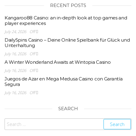
RECENT POSTS
Kangaroo88 Casino: an in-depth look at top games and
player experiences
July 24, 2026
Off
DailySpins Casino – Deine Online Spielbank für Glück und
Unterhaltung
July 16, 2026
Off
A Winter Wonderland Awaits at Wintopia Casino
July 16, 2026
Off
Juegos de Azar en Mega Medusa Casino con Garantía
Segura
July 16, 2026
Off
SEARCH