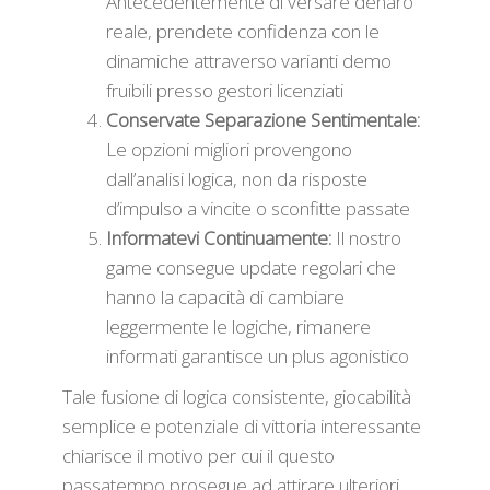
Antecedentemente di versare denaro
reale, prendete confidenza con le
dinamiche attraverso varianti demo
fruibili presso gestori licenziati
Conservate Separazione Sentimentale:
Le opzioni migliori provengono
dall’analisi logica, non da risposte
d’impulso a vincite o sconfitte passate
Informatevi Continuamente:
Il nostro
game consegue update regolari che
hanno la capacità di cambiare
leggermente le logiche, rimanere
informati garantisce un plus agonistico
Tale fusione di logica consistente, giocabilità
semplice e potenziale di vittoria interessante
chiarisce il motivo per cui il questo
passatempo prosegue ad attirare ulteriori