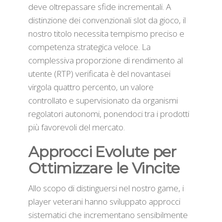
deve oltrepassare sfide incrementali. A
distinzione dei convenzionali slot da gioco, il
nostro titolo necessita tempismo preciso e
competenza strategica veloce. La
complessiva proporzione di rendimento al
utente (RTP) verificata è del novantasei
virgola quattro percento, un valore
controllato e supervisionato da organismi
regolatori autonomi, ponendoci tra i prodotti
più favorevoli del mercato.
Approcci Evolute per
Ottimizzare le Vincite
Allo scopo di distinguersi nel nostro game, i
player veterani hanno sviluppato approcci
sistematici che incrementano sensibilmente