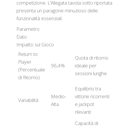
competizione. L’Allegata tavola sotto riportata
presenta un paragone minuzioso delle
funzionalità essenziali:
Parametro
Dato
Impatto sul Gioco
Return to
Quota di ritorno
Player
96,4%
ideale per
(Percentuale
sessioni lunghe
di Ritorno)
Equilibrio tra
Medio-
vittorie ricorrenti
Variabilità
Alta
e jackpot
rilevanti
Capacità di