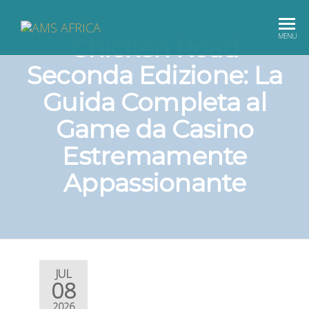
AMS
Real Estate
MENU
Chicken Road
Investment
Africa
In Africa
Seconda Edizione: La
Guida Completa al
Game da Casino
Estremamente
Appassionante
JUL
08
2026