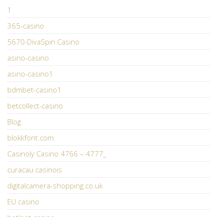
1
365-casino
5670-DivaSpin Casino
asino-casino
asino-casino1
bdmbet-casino1
betcollect-casino
Blog
blokkfont.com
Casinoly Casino 4766 – 4777_
curacau casinois
digitalcamera-shopping.co.uk
EU casino