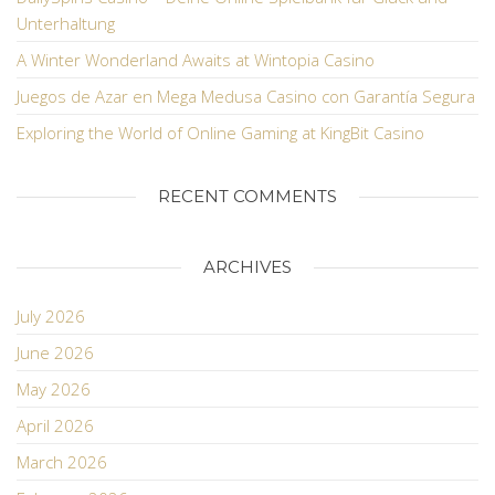
Unterhaltung
A Winter Wonderland Awaits at Wintopia Casino
Juegos de Azar en Mega Medusa Casino con Garantía Segura
Exploring the World of Online Gaming at KingBit Casino
RECENT COMMENTS
ARCHIVES
July 2026
June 2026
May 2026
April 2026
March 2026