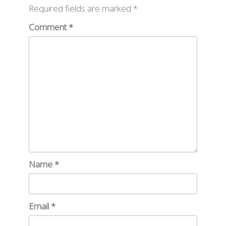
Required fields are marked
*
Comment
*
Name
*
Email
*