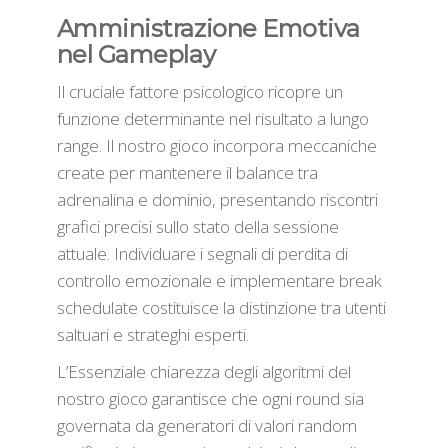
Amministrazione Emotiva
nel Gameplay
Il cruciale fattore psicologico ricopre un
funzione determinante nel risultato a lungo
range. Il nostro gioco incorpora meccaniche
create per mantenere il balance tra
adrenalina e dominio, presentando riscontri
grafici precisi sullo stato della sessione
attuale. Individuare i segnali di perdita di
controllo emozionale e implementare break
schedulate costituisce la distinzione tra utenti
saltuari e strateghi esperti.
L’Essenziale chiarezza degli algoritmi del
nostro gioco garantisce che ogni round sia
governata da generatori di valori random