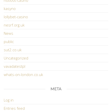
hotloot-casino
kasyno
lollybet-casino
nesrf.org.uk
News
public
sut2.co.uk
Uncategorized
vavadatestpl
whats-on-london.co.uk
META
Log in
Entries feed