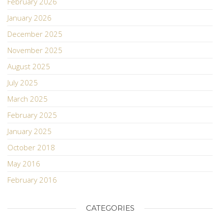
February 2026
January 2026
December 2025
November 2025
August 2025
July 2025
March 2025
February 2025
January 2025
October 2018
May 2016
February 2016
CATEGORIES