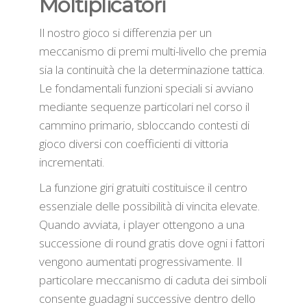
Moltiplicatori
Il nostro gioco si differenzia per un
meccanismo di premi multi-livello che premia
sia la continuità che la determinazione tattica.
Le fondamentali funzioni speciali si avviano
mediante sequenze particolari nel corso il
cammino primario, sbloccando contesti di
gioco diversi con coefficienti di vittoria
incrementati.
La funzione giri gratuiti costituisce il centro
essenziale delle possibilità di vincita elevate.
Quando avviata, i player ottengono a una
successione di round gratis dove ogni i fattori
vengono aumentati progressivamente. Il
particolare meccanismo di caduta dei simboli
consente guadagni successive dentro dello