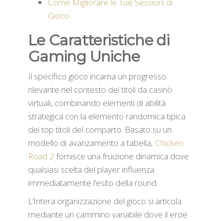
Come Migliorare le Tue Sessioni di
Gioco
Le Caratteristiche di
Gaming Uniche
Il specifico gioco incarna un progresso
rilevante nel contesto dei titoli da casinò
virtuali, combinando elementi di abilità
strategica con la elemento randomica tipica
dei top titoli del comparto. Basato su un
modello di avanzamento a tabella,
Chicken
Road 2
fornisce una fruizione dinamica dove
qualsiasi scelta del player influenza
immediatamente l’esito della round.
L’Intera organizzazione del gioco si articola
mediante un cammino variabile dove il eroe