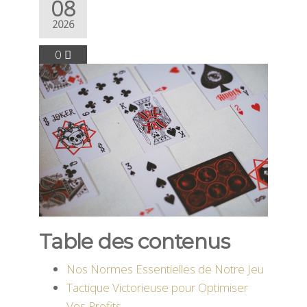
08
2026
0
Table des contenus
Nos Normes Essentielles de Notre Jeu
Tactique Victorieuse pour Optimiser
Vos Profits