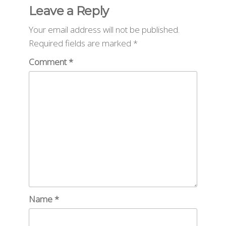
Leave a Reply
Your email address will not be published.
Required fields are marked
*
Comment
*
Name
*