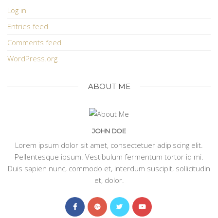
Log in
Entries feed
Comments feed
WordPress.org
ABOUT ME
JOHN DOE
Lorem ipsum dolor sit amet, consectetuer adipiscing elit.
Pellentesque ipsum. Vestibulum fermentum tortor id mi.
Duis sapien nunc, commodo et, interdum suscipit, sollicitudin
et, dolor.