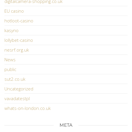
digitalcamera-shopping.co.uk
EU casino
hotloot-casino
kasyno
lollybet-casino
nesrf.org.uk
News
public
sut2.co.uk
Uncategorized
vavadatestpl
whats-on-london.co.uk
META