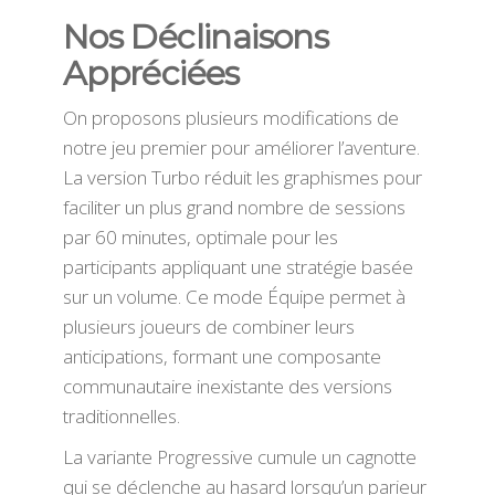
Nos Déclinaisons
Appréciées
On proposons plusieurs modifications de
notre jeu premier pour améliorer l’aventure.
La version Turbo réduit les graphismes pour
faciliter un plus grand nombre de sessions
par 60 minutes, optimale pour les
participants appliquant une stratégie basée
sur un volume. Ce mode Équipe permet à
plusieurs joueurs de combiner leurs
anticipations, formant une composante
communautaire inexistante des versions
traditionnelles.
La variante Progressive cumule un cagnotte
qui se déclenche au hasard lorsqu’un parieur