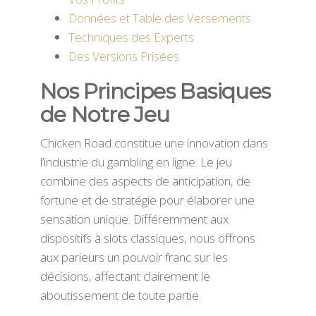
Données et Table des Versements
Techniques des Experts
Des Versions Prisées
Nos Principes Basiques
de Notre Jeu
Chicken Road constitue une innovation dans
l’industrie du gambling en ligne. Le jeu
combine des aspects de anticipation, de
fortune et de stratégie pour élaborer une
sensation unique. Différemment aux
dispositifs à slots classiques, nous offrons
aux parieurs un pouvoir franc sur les
décisions, affectant clairement le
aboutissement de toute partie.