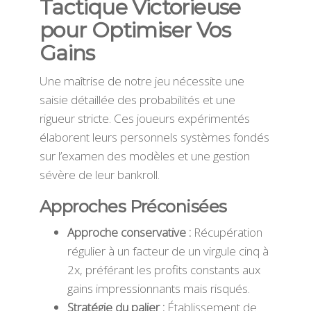
Tactique Victorieuse
pour Optimiser Vos
Gains
Une maîtrise de notre jeu nécessite une
saisie détaillée des probabilités et une
rigueur stricte. Ces joueurs expérimentés
élaborent leurs personnels systèmes fondés
sur l’examen des modèles et une gestion
sévère de leur bankroll.
Approches Préconisées
Approche conservative :
Récupération
régulier à un facteur de un virgule cinq à
2x, préférant les profits constants aux
gains impressionnants mais risqués.
Stratégie du palier :
Établissement de