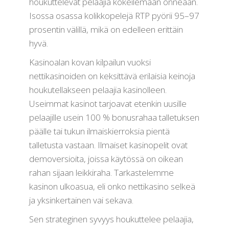
houkuttelevat pelaajia kokeilemaan onneaan.
Isossa osassa kolikkopelejä RTP pyörii 95–97
prosentin välillä, mikä on edelleen erittäin
hyvä.
Kasinoalan kovan kilpailun vuoksi
nettikasinoiden on keksittävä erilaisia keinoja
houkutellakseen pelaajia kasinolleen.
Useimmat kasinot tarjoavat etenkin uusille
pelaajille usein 100 % bonusrahaa talletuksen
päälle tai tukun ilmaiskierroksia pientä
talletusta vastaan. Ilmaiset kasinopelit ovat
demoversioita, joissa käytössä on oikean
rahan sijaan leikkiraha. Tarkastelemme
kasinon ulkoasua, eli onko nettikasino selkeä
ja yksinkertainen vai sekava.
Sen strateginen syvyys houkuttelee pelaajia,