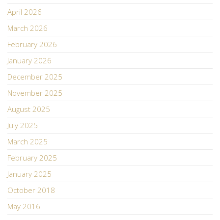
April 2026
March 2026
February 2026
January 2026
December 2025
November 2025
August 2025
July 2025
March 2025
February 2025
January 2025
October 2018
May 2016