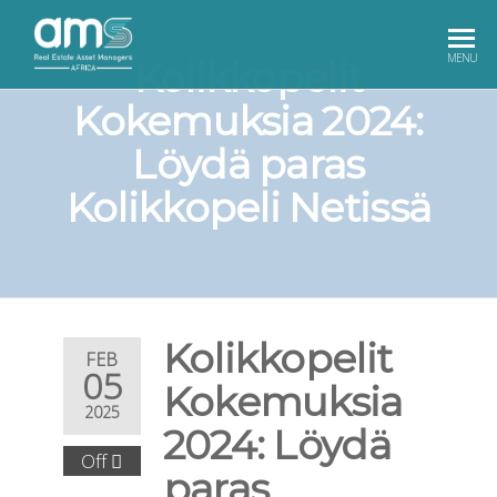
AMS
Real Estate
MENU
Kolikkopelit
Investment
Africa
In Africa
Kokemuksia 2024:
Löydä paras
Kolikkopeli Netissä
Kolikkopelit
FEB
05
Kokemuksia
2025
2024: Löydä
Off
paras