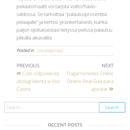
peliautomaatti voi tarjota voitto/häviö-
saldossa. Se tarkoittaa "palautusprosenttia
pelaajalle" ja kertoo yksinkertaisesti, kuinka
paljon sijoituksestasi tietyssä pelissä palautuu
pitkällä aikavälillä.
Posted in
Uncategorized
PREVIOUS
NEXT
Czas odpowiedzi
Tragamonedas Online
obslugi klienta w Vox
Dinero Real Guía para
Casino
apostar
RECENT POSTS