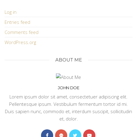
Log in
Entries feed
Comments feed
WordPress.org
ABOUT ME
JOHN DOE
Lorem ipsum dolor sit amet, consectetuer adipiscing elit.
Pellentesque ipsum. Vestibulum fermentum tortor id mi.
Duis sapien nunc, commodo et, interdum suscipit, sollicitudin
et, dolor.