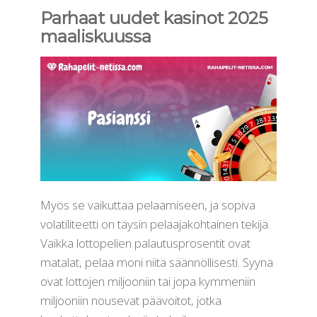
Parhaat uudet kasinot 2025
maaliskuussa
Myös se vaikuttaa pelaamiseen, ja sopiva
volatiliteetti on täysin pelaajakohtainen tekijä.
Vaikka lottopelien palautusprosentit ovat
matalat, pelaa moni niitä säännöllisesti. Syynä
ovat lottojen miljooniin tai jopa kymmeniin
miljooniin nousevat päävoitot, jotka