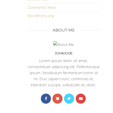
Comments feed
WordPress.org
ABOUT ME
JOHN DOE
Lorem ipsum dolor sit amet,
consectetuer adipiscing elit. Pellentesque
ipsum. Vestibulum fermentum tortor id
mi. Duis sapien nunc, commodo et,
interdum suscipit, sollicitudin et, dolor.