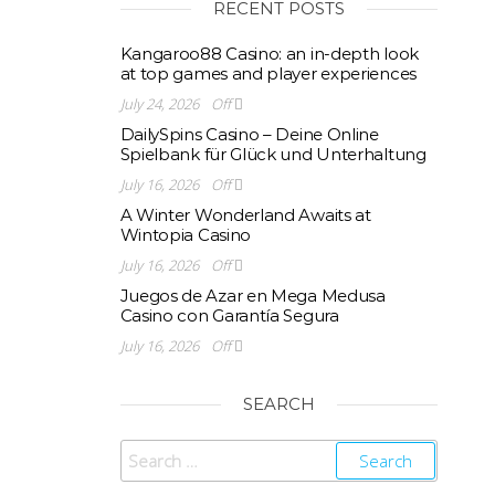
RECENT POSTS
Kangaroo88 Casino: an in-depth look
at top games and player experiences
July 24, 2026
Off
DailySpins Casino – Deine Online
Spielbank für Glück und Unterhaltung
July 16, 2026
Off
A Winter Wonderland Awaits at
Wintopia Casino
July 16, 2026
Off
Juegos de Azar en Mega Medusa
Casino con Garantía Segura
July 16, 2026
Off
SEARCH