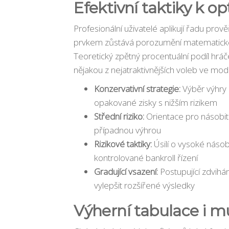
Efektivní taktiky k op
Profesionální uživatelé aplikují řadu prov
prvkem zůstává porozumění matematickéh
Teoretický zpětný procentuální podíl hr
nějakou z nejatraktivnějších voleb ve mod
Konzervativní strategie:
Výběr výhry p
opakované zisky s nižším rizikem
Střední riziko:
Orientace pro násobit
případnou výhrou
Rizikové taktiky:
Úsilí o vysoké násob
kontrolované bankroll řízení
Gradující vsazení:
Postupující zdvihá
vylepšit rozšířené výsledky
Výherní tabulace i mu