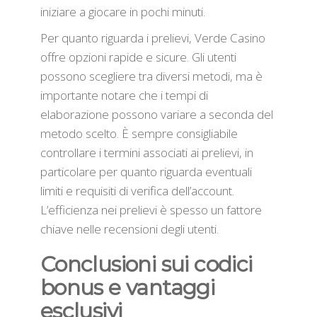
iniziare a giocare in pochi minuti.
Per quanto riguarda i prelievi, Verde Casino
offre opzioni rapide e sicure. Gli utenti
possono scegliere tra diversi metodi, ma è
importante notare che i tempi di
elaborazione possono variare a seconda del
metodo scelto. È sempre consigliabile
controllare i termini associati ai prelievi, in
particolare per quanto riguarda eventuali
limiti e requisiti di verifica dell’account.
L’efficienza nei prelievi è spesso un fattore
chiave nelle recensioni degli utenti.
Conclusioni sui codici
bonus e vantaggi
esclusivi