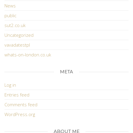
News
public
sut2.co.uk
Uncategorized
vavadatestpl
whats-on-london.co.uk
META
Log in
Entries feed
Comments feed
WordPress.org
ABOUT ME