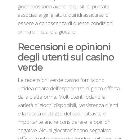
giochi possono avere requisiti di puntata
associati ai giri gratuiti, quindi assicurati di
essere a conoscenza di queste condizioni
prima di iniziare a giocare.
Recensioni e opinioni
degli utenti sul casino
verde
Le recensioni verde casino forniscono
un’idea chiara dell’esperienza di gioco offerta
dalla piattaforma. Molti utenti lodano la
varietà di giochi disponibili, l’assistenza clienti
e la facilità di utilizzo del sito. Tuttavia, è
importante anche considerare le opinioni
negative. Alcuni giocatori hanno segnalato
difficoltà nel prelievo dei fondi o limitazioni sui