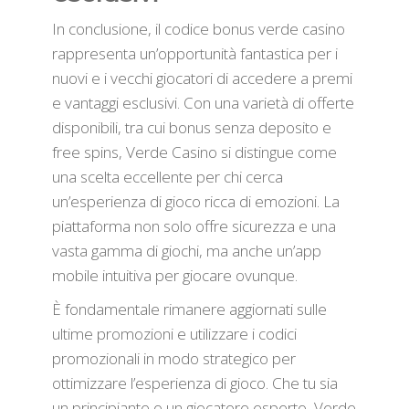
In conclusione, il codice bonus verde casino
rappresenta un’opportunità fantastica per i
nuovi e i vecchi giocatori di accedere a premi
e vantaggi esclusivi. Con una varietà di offerte
disponibili, tra cui bonus senza deposito e
free spins, Verde Casino si distingue come
una scelta eccellente per chi cerca
un’esperienza di gioco ricca di emozioni. La
piattaforma non solo offre sicurezza e una
vasta gamma di giochi, ma anche un’app
mobile intuitiva per giocare ovunque.
È fondamentale rimanere aggiornati sulle
ultime promozioni e utilizzare i codici
promozionali in modo strategico per
ottimizzare l’esperienza di gioco. Che tu sia
un principiante o un giocatore esperto, Verde