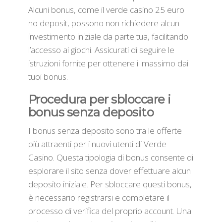
Alcuni bonus, come il verde casino 25 euro
no deposit, possono non richiedere alcun
investimento iniziale da parte tua, facilitando
l’accesso ai giochi. Assicurati di seguire le
istruzioni fornite per ottenere il massimo dai
tuoi bonus.
Procedura per sbloccare i
bonus senza deposito
I bonus senza deposito sono tra le offerte
più attraenti per i nuovi utenti di Verde
Casino. Questa tipologia di bonus consente di
esplorare il sito senza dover effettuare alcun
deposito iniziale. Per sbloccare questi bonus,
è necessario registrarsi e completare il
processo di verifica del proprio account. Una