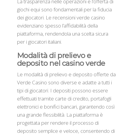
La trasparenza nelle operazioni e l’offerta di
giochi equi sono fondamentali per la fiducia
dei giocatori. Le recensioni verde casino
evidenziano spesso l’affidabilità della
piattaforma, rendendola una scelta sicura
per i giocatori italiani.
Modalità di prelievo e
deposito nel casino verde
Le modalità di prelievo e deposito offerte da
Verde Casino sono diverse e adatte a tutti i
tipi di giocatori. I depositi possono essere
effettuati tramite carte di credito, portafogli
elettronici e bonifici bancari, garantendo così
una grande flessibilità. La piattaforma è
progettata per rendere il processo di
deposito semplice e veloce, consentendo di