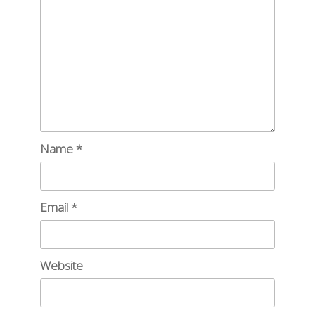
Name
*
Email
*
Website