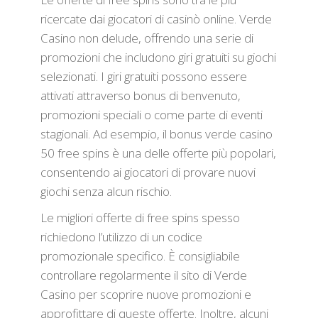
ricercate dai giocatori di casinò online. Verde
Casino non delude, offrendo una serie di
promozioni che includono giri gratuiti su giochi
selezionati. I giri gratuiti possono essere
attivati attraverso bonus di benvenuto,
promozioni speciali o come parte di eventi
stagionali. Ad esempio, il bonus verde casino
50 free spins è una delle offerte più popolari,
consentendo ai giocatori di provare nuovi
giochi senza alcun rischio.
Le migliori offerte di free spins spesso
richiedono l’utilizzo di un codice
promozionale specifico. È consigliabile
controllare regolarmente il sito di Verde
Casino per scoprire nuove promozioni e
approfittare di queste offerte. Inoltre, alcuni