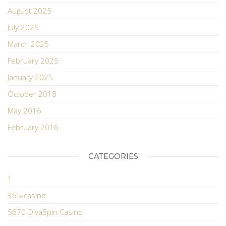
August 2025
July 2025
March 2025
February 2025
January 2025
October 2018
May 2016
February 2016
CATEGORIES
1
365-casino
5670-DivaSpin Casino