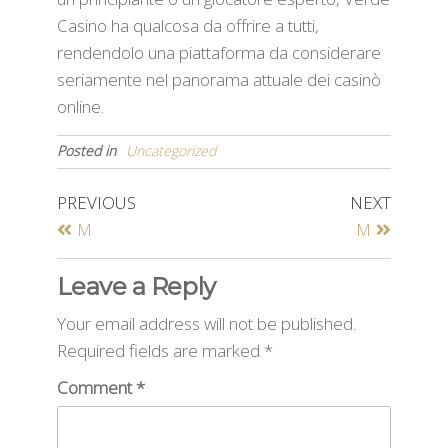
Casino ha qualcosa da offrire a tutti,
rendendolo una piattaforma da considerare
seriamente nel panorama attuale dei casinò
online.
Posted in
Uncategorized
PREVIOUS
NEXT
M
M
Leave a Reply
Your email address will not be published.
Required fields are marked
*
Comment
*