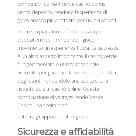
competitivi, come il verde casino bonus
senza deposito, rendono l’esperienza di
gioco ancora più allettante per i nuovi arrivati.
Inoltre, la piattaforma è ottimizzata per
dispositivi mobili, rendendo il gioco in
movimento un’esperienza fluida. La sicurezza
è un altro aspetto importante; il casino verde
è regolamentato e utilizza tecnologie
avanzate per garantire la protezione dei dati
degli utenti, rendendolo una scelta sicura
rispetto ad altri casinò online. Questa
combinazione di vantaggi rende Verde
Casino una scelta pref
erita tra gli appassionati di gioco.
Sicurezza e affidabilità