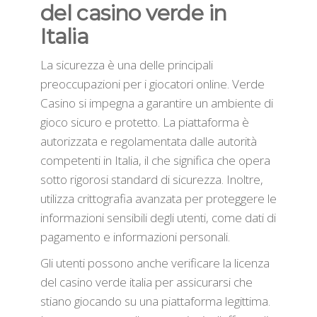
del casino verde in
Italia
La sicurezza è una delle principali
preoccupazioni per i giocatori online. Verde
Casino si impegna a garantire un ambiente di
gioco sicuro e protetto. La piattaforma è
autorizzata e regolamentata dalle autorità
competenti in Italia, il che significa che opera
sotto rigorosi standard di sicurezza. Inoltre,
utilizza crittografia avanzata per proteggere le
informazioni sensibili degli utenti, come dati di
pagamento e informazioni personali.
Gli utenti possono anche verificare la licenza
del casino verde italia per assicurarsi che
stiano giocando su una piattaforma legittima.