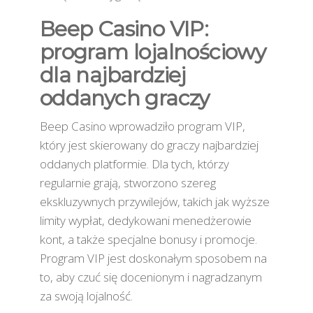
Beep Casino VIP:
program lojalnościowy
dla najbardziej
oddanych graczy
Beep Casino wprowadziło program VIP,
który jest skierowany do graczy najbardziej
oddanych platformie. Dla tych, którzy
regularnie grają, stworzono szereg
ekskluzywnych przywilejów, takich jak wyższe
limity wypłat, dedykowani menedżerowie
kont, a także specjalne bonusy i promocje.
Program VIP jest doskonałym sposobem na
to, aby czuć się docenionym i nagradzanym
za swoją lojalność.