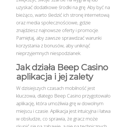
uzyskać dodatkowe środki na grę. Aby być na
bieżąco, warto śledzić ich stronę internetową
oraz media społecznościowe, gdzie
znajdziesz najnowsze oferty i promocje.
Pamiętaj, aby zawsze sprawdzać warunki
korzystania z bonusów, aby uniknąć
nieprzyjemnych niespodzianek.
Jak działa Beep Casino
aplikacja i jej zalety
W dzisiejszych czasach mobilność jest
kluczowa, dlatego Beep Casino przygotowało
aplikację, która umożliwia grę w dowolnym
miejscu i czasie. Aplikacja jest intuicyjna i łatwa
w obsłudze, co sprawia, że gracz może
skupić się na zabawie, a nie na technicznych