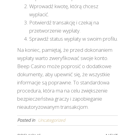
Wprowadź kwotę, którą chcesz
wypłacić.
Potwierdź transakcję i czekaj na
przetworzenie wypłaty.
Sprawdź status wypłaty w swoim profilu.
Na koniec, pamiętaj, że przed dokonaniem
wypłaty warto zweryfikować swoje konto.
Beep Casino może poprosić o dodatkowe
dokumenty, aby upewnić się, że wszystkie
informacje są poprawne. To standardowa
procedura, która ma na celu zwiększenie
bezpieczeństwa graczy i zapobieganie
nieautoryzowanym transakcjom.
Posted in
Uncategorized