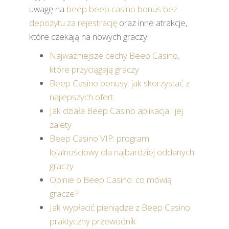
uwagę na
beep beep casino bonus bez
depozytu za rejestrację
oraz inne atrakcje,
które czekają na nowych graczy!
Najważniejsze cechy Beep Casino,
które przyciągają graczy
Beep Casino bonusy: jak skorzystać z
najlepszych ofert
Jak działa Beep Casino aplikacja i jej
zalety
Beep Casino VIP: program
lojalnościowy dla najbardziej oddanych
graczy
Opinie o Beep Casino: co mówią
gracze?
Jak wypłacić pieniądze z Beep Casino:
praktyczny przewodnik