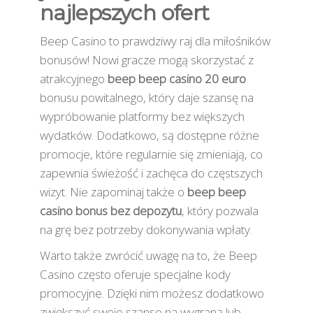
najlepszych ofert
Beep Casino to prawdziwy raj dla miłośników
bonusów! Nowi gracze mogą skorzystać z
atrakcyjnego
beep beep casino 20 euro
bonusu powitalnego, który daje szansę na
wypróbowanie platformy bez większych
wydatków. Dodatkowo, są dostępne różne
promocje, które regularnie się zmieniają, co
zapewnia świeżość i zachęca do częstszych
wizyt. Nie zapominaj także o
beep beep
casino bonus bez depozytu
, który pozwala
na grę bez potrzeby dokonywania wpłaty.
Warto także zwrócić uwagę na to, że Beep
Casino często oferuje specjalne kody
promocyjne. Dzięki nim możesz dodatkowo
zwiększyć swoje szanse na wygraną lub