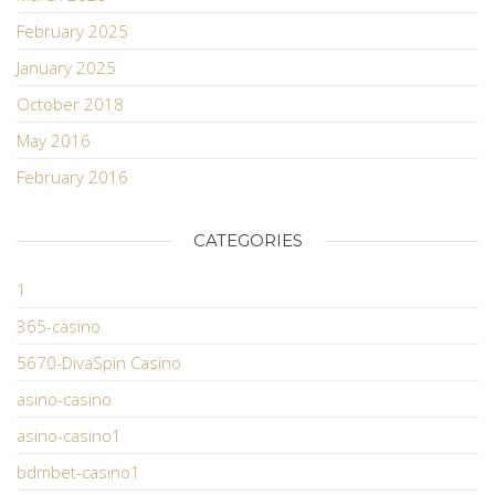
February 2025
January 2025
October 2018
May 2016
February 2016
CATEGORIES
1
365-casino
5670-DivaSpin Casino
asino-casino
asino-casino1
bdmbet-casino1