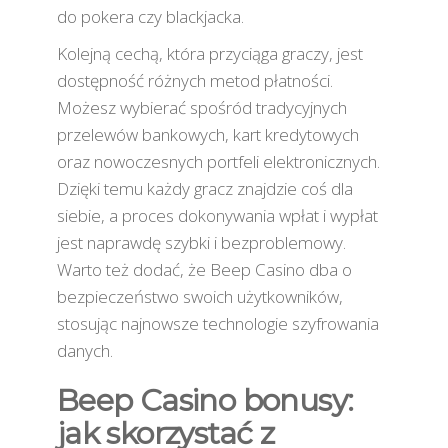
do pokera czy blackjacka.
Kolejną cechą, która przyciąga graczy, jest
dostępność różnych metod płatności.
Możesz wybierać spośród tradycyjnych
przelewów bankowych, kart kredytowych
oraz nowoczesnych portfeli elektronicznych.
Dzięki temu każdy gracz znajdzie coś dla
siebie, a proces dokonywania wpłat i wypłat
jest naprawdę szybki i bezproblemowy.
Warto też dodać, że Beep Casino dba o
bezpieczeństwo swoich użytkowników,
stosując najnowsze technologie szyfrowania
danych.
Beep Casino bonusy:
jak skorzystać z