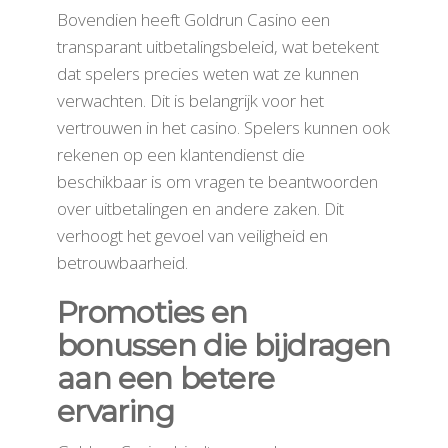
Bovendien heeft Goldrun Casino een
transparant uitbetalingsbeleid, wat betekent
dat spelers precies weten wat ze kunnen
verwachten. Dit is belangrijk voor het
vertrouwen in het casino. Spelers kunnen ook
rekenen op een klantendienst die
beschikbaar is om vragen te beantwoorden
over uitbetalingen en andere zaken. Dit
verhoogt het gevoel van veiligheid en
betrouwbaarheid.
Promoties en
bonussen die bijdragen
aan een betere
ervaring