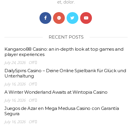
et, dolor.
RECENT POSTS
Kangaroo88 Casino: an in-depth look at top games and
player experiences
July 24, 2026
Off
DailySpins Casino – Deine Online Spielbank für Glück und
Unterhaltung
July 16, 2026
Off
A Winter Wonderland Awaits at Wintopia Casino
July 16, 2026
Off
Juegos de Azar en Mega Medusa Casino con Garantía
Segura
July 16, 2026
Off