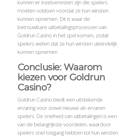
kunnen er inzetvereisten zijn die spelers
moeten voldoen voordat ze hun winsten
kunnen opnemen. Dit is waar de
betrouwbare uitbetalingsprocessen van
Goldrun Casino in het spel komen, zodat
spelers weten dat ze hun winsten uiteindelijk
kunnen opnemen.
Conclusie: Waarom
kiezen voor Goldrun
Casino?
Goldrun Casino biedt een uitstekende
ervaring voor zowel nieuwe als ervaren
spelers. De snelheid van uitbetalingen is een
van de belangrijkste voordelen, waardoor
spelers snel toegang hebben tot hun winsten.