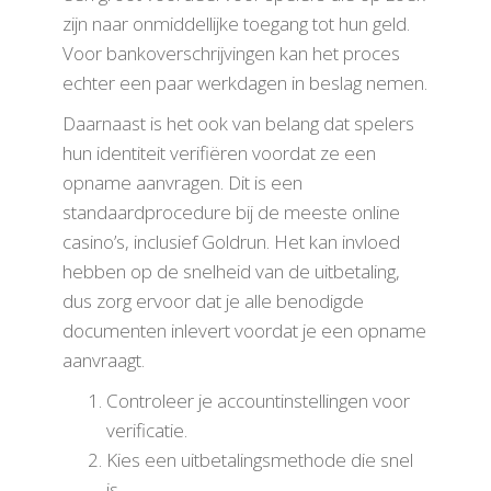
zijn naar onmiddellijke toegang tot hun geld.
Voor bankoverschrijvingen kan het proces
echter een paar werkdagen in beslag nemen.
Daarnaast is het ook van belang dat spelers
hun identiteit verifiëren voordat ze een
opname aanvragen. Dit is een
standaardprocedure bij de meeste online
casino’s, inclusief Goldrun. Het kan invloed
hebben op de snelheid van de uitbetaling,
dus zorg ervoor dat je alle benodigde
documenten inlevert voordat je een opname
aanvraagt.
Controleer je accountinstellingen voor
verificatie.
Kies een uitbetalingsmethode die snel
is.