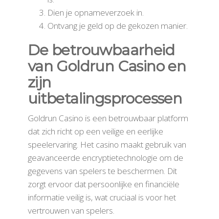
Dien je opnameverzoek in.
Ontvang je geld op de gekozen manier.
De betrouwbaarheid
van Goldrun Casino en
zijn
uitbetalingsprocessen
Goldrun Casino is een betrouwbaar platform
dat zich richt op een veilige en eerlijke
speelervaring. Het casino maakt gebruik van
geavanceerde encryptietechnologie om de
gegevens van spelers te beschermen. Dit
zorgt ervoor dat persoonlijke en financiële
informatie veilig is, wat cruciaal is voor het
vertrouwen van spelers.