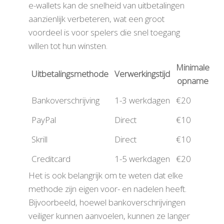
e-wallets kan de snelheid van uitbetalingen
aanzienlijk verbeteren, wat een groot
voordeel is voor spelers die snel toegang
willen tot hun winsten.
Minimale
Uitbetalingsmethode
Verwerkingstijd
opname
Bankoverschrijving
1-3 werkdagen
€20
PayPal
Direct
€10
Skrill
Direct
€10
Creditcard
1-5 werkdagen
€20
Het is ook belangrijk om te weten dat elke
methode zijn eigen voor- en nadelen heeft.
Bijvoorbeeld, hoewel bankoverschrijvingen
veiliger kunnen aanvoelen, kunnen ze langer