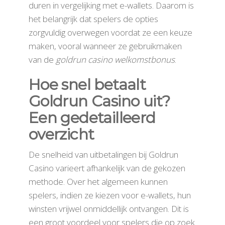
duren in vergelijking met e-wallets. Daarom is
het belangrijk dat spelers de opties
zorgvuldig overwegen voordat ze een keuze
maken, vooral wanneer ze gebruikmaken
van de
goldrun casino welkomstbonus
.
Hoe snel betaalt
Goldrun Casino uit?
Een gedetailleerd
overzicht
De snelheid van uitbetalingen bij Goldrun
Casino varieert afhankelijk van de gekozen
methode. Over het algemeen kunnen
spelers, indien ze kiezen voor e-wallets, hun
winsten vrijwel onmiddellijk ontvangen. Dit is
een groot voordeel voor spelers die op zoek