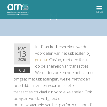
AMS
Real Estate
MENU
M
Investment
Africa
In Africa
In dit artikel bespreken we de
MAY
13
voordelen van het uitbetalen bij
goldrun
Casino, met een focus
2026
op de snelheid van transacties.
0
We onderzoeken hoe het casino
omgaat met uitbetalingen, welke methoden
beschikbaar zijn en waarom snelle
transacties cruciaal zijn voor elke speler. Ook
bekijken we de veiligheid en
betrouwbaarheid van het platform en hoe dit