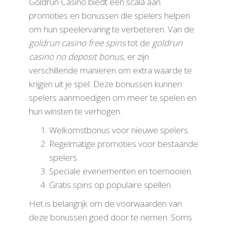
Goldrun Casino biedt een scala aan
promoties en bonussen die spelers helpen
om hun speelervaring te verbeteren. Van de
goldrun casino free spins
tot de
goldrun
casino no deposit bonus
, er zijn
verschillende manieren om extra waarde te
krijgen uit je spel. Deze bonussen kunnen
spelers aanmoedigen om meer te spelen en
hun winsten te verhogen.
Welkomstbonus voor nieuwe spelers.
Regelmatige promoties voor bestaande
spelers.
Speciale evenementen en toernooien.
Gratis spins op populaire spellen.
Het is belangrijk om de voorwaarden van
deze bonussen goed door te nemen. Soms