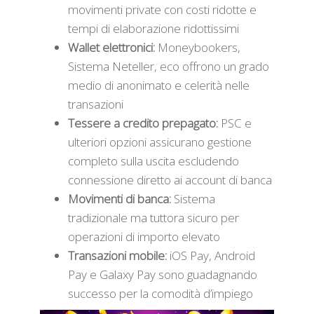
movimenti private con costi ridotte e
tempi di elaborazione ridottissimi
Wallet elettronici:
Moneybookers,
Sistema Neteller, eco offrono un grado
medio di anonimato e celerità nelle
transazioni
Tessere a credito prepagato:
PSC e
ulteriori opzioni assicurano gestione
completo sulla uscita escludendo
connessione diretto ai account di banca
Movimenti di banca:
Sistema
tradizionale ma tuttora sicuro per
operazioni di importo elevato
Transazioni mobile:
iOS Pay, Android
Pay e Galaxy Pay sono guadagnando
successo per la comodità d’impiego