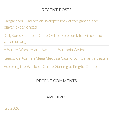
RECENT POSTS
Kangaroo88 Casino: an in-depth look at top games and
player experiences
DailySpins Casino – Deine Online Spielbank für Glück und
Unterhaltung
A Winter Wonderland Awaits at Wintopia Casino
Juegos de Azar en Mega Medusa Casino con Garantía Segura
Exploring the World of Online Gaming at KingBit Casino
RECENT COMMENTS
ARCHIVES
July 2026