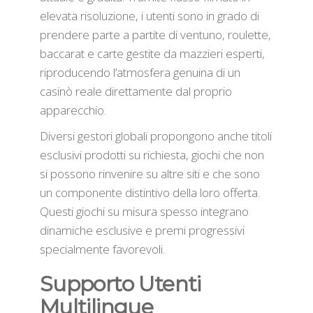
elevata risoluzione, i utenti sono in grado di
prendere parte a partite di ventuno, roulette,
baccarat e carte gestite da mazzieri esperti,
riproducendo l’atmosfera genuina di un
casinò reale direttamente dal proprio
apparecchio.
Diversi gestori globali propongono anche titoli
esclusivi prodotti su richiesta, giochi che non
si possono rinvenire su altre siti e che sono
un componente distintivo della loro offerta.
Questi giochi su misura spesso integrano
dinamiche esclusive e premi progressivi
specialmente favorevoli.
Supporto Utenti
Multilingue