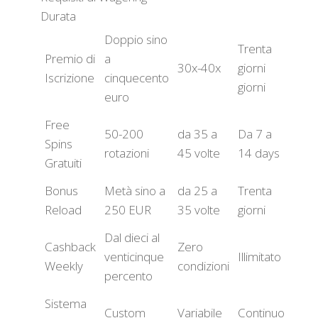
Durata
Doppio sino
Trenta
Premio di
a
30x-40x
giorni
Iscrizione
cinquecento
giorni
euro
Free
50-200
da 35 a
Da 7 a
Spins
rotazioni
45 volte
14 days
Gratuiti
Bonus
Metà sino a
da 25 a
Trenta
Reload
250 EUR
35 volte
giorni
Dal dieci al
Cashback
Zero
venticinque
Illimitato
Weekly
condizioni
percento
Sistema
Custom
Variabile
Continuo