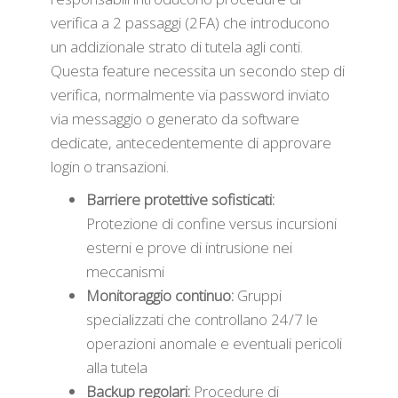
verifica a 2 passaggi (2FA) che introducono
un addizionale strato di tutela agli conti.
Questa feature necessita un secondo step di
verifica, normalmente via password inviato
via messaggio o generato da software
dedicate, antecedentemente di approvare
login o transazioni.
Barriere protettive sofisticati:
Protezione di confine versus incursioni
esterni e prove di intrusione nei
meccanismi
Monitoraggio continuo:
Gruppi
specializzati che controllano 24/7 le
operazioni anomale e eventuali pericoli
alla tutela
Backup regolari:
Procedure di