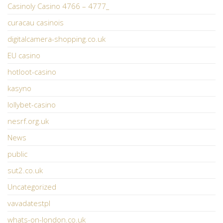
Casinoly Casino 4766 – 4777_
curacau casinois
digitalcamera-shopping.co.uk
EU casino
hotloot-casino
kasyno
lollybet-casino
nesrf.org.uk
News
public
sut2.co.uk
Uncategorized
vavadatestpl
whats-on-london.co.uk