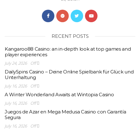
RECENT POSTS
Kangaroo88 Casino: an in-depth look at top games and
player experiences
July 24, 2026
Off
DailySpins Casino – Deine Online Spielbank für Glück und
Unterhaltung
July 16, 2026
Off
A Winter Wonderland Awaits at Wintopia Casino
July 16, 2026
Off
Juegos de Azar en Mega Medusa Casino con Garantía
Segura
July 16, 2026
Off