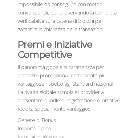
impossibile da conseguire con metodi
convenzionali, pur preservando la completa
verificabilità sulla catena di blocchi per
garantire la chiarezza delle transazioni.
Premi e Iniziative
Competitive
Il panorama globale si caratterizza per
proposte promozionali nettamente più
vantaggiose rispetto agli standard nazionali.
La rivalità globale stimola gli provider a
presentare bundle di registrazione e iniziative
fedeltà specialmente vantaggiosi.
Genere di Bonus
Importo Tipico
Requisiti di Wagering