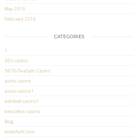
May 2016
February 2016
CATEGORIES
1
365-casino
5670-DivaSpin Casino
asino-casino
asino-casino1
bdmbet-casino1
betcollect-casino
Blog
blokkfont.com