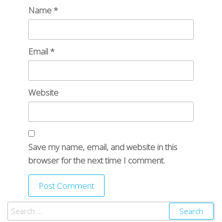
Name
*
Email
*
Website
Save my name, email, and website in this
browser for the next time I comment.