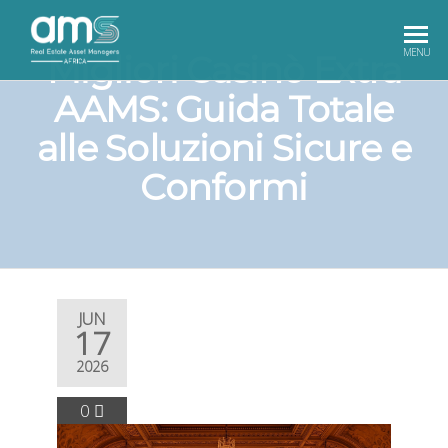
AMS
Real Estate
MENU
Migliori Casinò Extra
Investment
Africa
In Africa
AAMS: Guida Totale
alle Soluzioni Sicure e
Conformi
JUN
17
2026
0