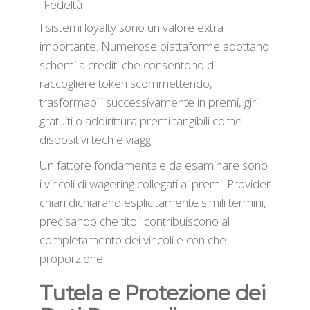
Fedeltà
I sistemi loyalty sono un valore extra
importante. Numerose piattaforme adottano
schemi a crediti che consentono di
raccogliere token scommettendo,
trasformabili successivamente in premi, giri
gratuiti o addirittura premi tangibili come
dispositivi tech e viaggi.
Un fattore fondamentale da esaminare sono
i vincoli di wagering collegati ai premi. Provider
chiari dichiarano esplicitamente simili termini,
precisando che titoli contribuiscono al
completamento dei vincoli e con che
proporzione.
Tutela e Protezione dei