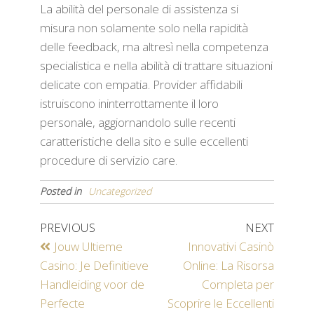
La abilità del personale di assistenza si
misura non solamente solo nella rapidità
delle feedback, ma altresì nella competenza
specialistica e nella abilità di trattare situazioni
delicate con empatia. Provider affidabili
istruiscono ininterrottamente il loro
personale, aggiornandolo sulle recenti
caratteristiche della sito e sulle eccellenti
procedure di servizio care.
Posted in
Uncategorized
PREVIOUS
NEXT
Jouw Ultieme
Innovativi Casinò
Casino: Je Definitieve
Online: La Risorsa
Handleiding voor de
Completa per
Perfecte
Scoprire le Eccellenti