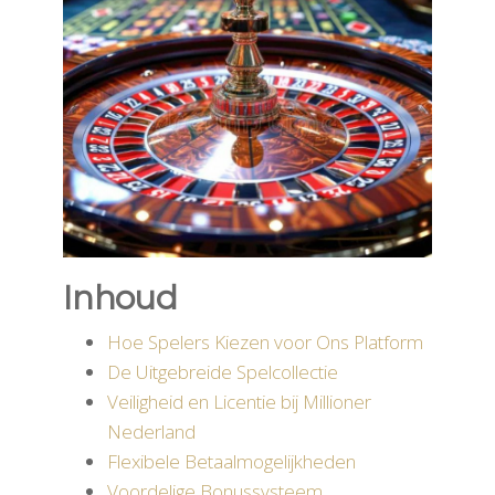
Inhoud
Hoe Spelers Kiezen voor Ons Platform
De Uitgebreide Spelcollectie
Veiligheid en Licentie bij Millioner
Nederland
Flexibele Betaalmogelijkheden
Voordelige Bonussysteem