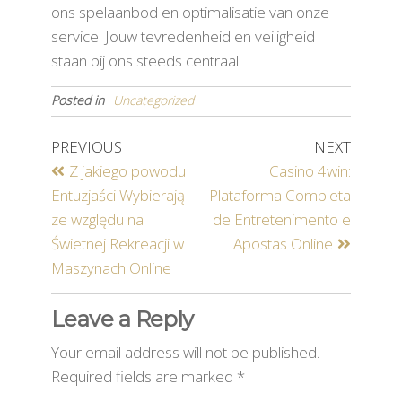
ons spelaanbod en optimalisatie van onze
service. Jouw tevredenheid en veiligheid
staan bij ons steeds centraal.
Posted in
Uncategorized
PREVIOUS
NEXT
Z jakiego powodu
Casino 4win:
Entuzjaści Wybierają
Plataforma Completa
ze względu na
de Entretenimento e
Świetnej Rekreacji w
Apostas Online
Maszynach Online
Leave a Reply
Your email address will not be published.
Required fields are marked
*