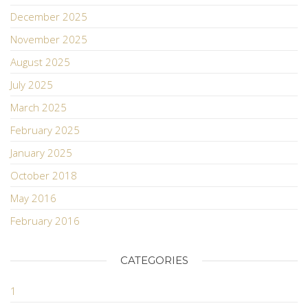
December 2025
November 2025
August 2025
July 2025
March 2025
February 2025
January 2025
October 2018
May 2016
February 2016
CATEGORIES
1