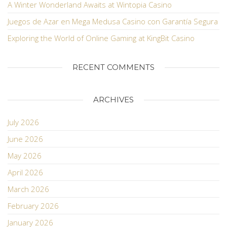
A Winter Wonderland Awaits at Wintopia Casino
Juegos de Azar en Mega Medusa Casino con Garantía Segura
Exploring the World of Online Gaming at KingBit Casino
RECENT COMMENTS
ARCHIVES
July 2026
June 2026
May 2026
April 2026
March 2026
February 2026
January 2026