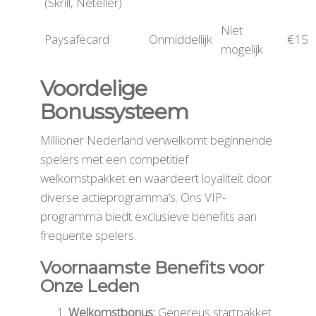
(Skrill, Neteller)
Niet
Paysafecard
Onmiddellijk
€15
mogelijk
Voordelige
Bonussysteem
Millioner Nederland verwelkomt beginnende
spelers met een competitief
welkomstpakket en waardeert loyaliteit door
diverse actieprogramma’s. Ons VIP-
programma biedt exclusieve benefits aan
frequente spelers.
Voornaamste Benefits voor
Onze Leden
Welkomstbonus:
Genereus startpakket