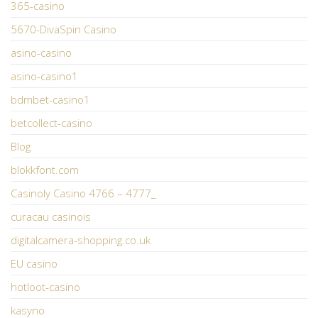
365-casino
5670-DivaSpin Casino
asino-casino
asino-casino1
bdmbet-casino1
betcollect-casino
Blog
blokkfont.com
Casinoly Casino 4766 – 4777_
curacau casinois
digitalcamera-shopping.co.uk
EU casino
hotloot-casino
kasyno