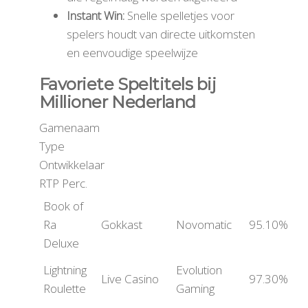
Instant Win:
Snelle spelletjes voor
spelers houdt van directe uitkomsten
en eenvoudige speelwijze
Favoriete Speltitels bij
Millioner Nederland
Gamenaam
Type
Ontwikkelaar
RTP Perc.
Book of
Ra
Gokkast
Novomatic
95.10%
Deluxe
Lightning
Evolution
Live Casino
97.30%
Roulette
Gaming