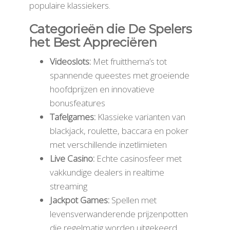
populaire klassiekers.
Categorieën die De Spelers
het Best Appreciëren
Videoslots:
Met fruitthema’s tot
spannende queestes met groeiende
hoofdprijzen en innovatieve
bonusfeatures
Tafelgames:
Klassieke varianten van
blackjack, roulette, baccara en poker
met verschillende inzetlimieten
Live Casino:
Echte casinosfeer met
vakkundige dealers in realtime
streaming
Jackpot Games:
Spellen met
levensverwanderende prijzenpotten
die regelmatig worden uitgekeerd