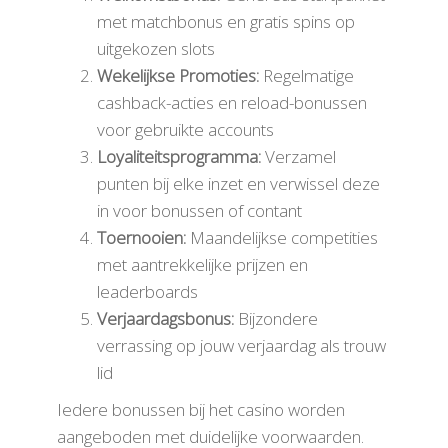
met matchbonus en gratis spins op
uitgekozen slots
Wekelijkse Promoties:
Regelmatige
cashback-acties en reload-bonussen
voor gebruikte accounts
Loyaliteitsprogramma:
Verzamel
punten bij elke inzet en verwissel deze
in voor bonussen of contant
Toernooien:
Maandelijkse competities
met aantrekkelijke prijzen en
leaderboards
Verjaardagsbonus:
Bijzondere
verrassing op jouw verjaardag als trouw
lid
Iedere bonussen bij het casino worden
aangeboden met duidelijke voorwaarden.