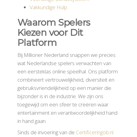
Vakkundige Hulp
Waarom Spelers
Kiezen voor Dit
Platform
Bij Millioner Nederland snappen we precies
wat Nederlandse spelers verwachten van
een eersteklas online speelhal. Ons platform
combineert vertrouwelijkheid, diversiteit en
gebruiksvriendelijkheid op een manier die
bijzonder is in de industrie. We zijn ons
toegewijd om een sfeer te creëren waar
entertainment en verantwoordelijkheid hand
in hand gaan.
Sinds de invoering van de
Certificeringob.nl