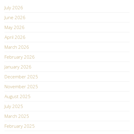
July 2026
June 2026
May 2026
April 2026
March 2026
February 2026
January 2026
December 2025
November 2025
August 2025
July 2025
March 2025
February 2025