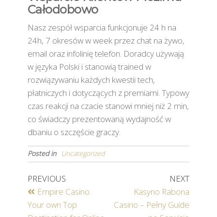
Całodobowo
Nasz zespół wsparcia funkcjonuje 24 h na
24h, 7 okresów w week przez chat na żywo,
email oraz infolinię telefon. Doradcy używają
w języka Polski i stanowią trained w
rozwiązywaniu każdych kwestii tech,
płatniczych i dotyczących z premiami. Typowy
czas reakcji na czacie stanowi mniej niż 2 min,
co świadczy prezentowaną wydajność w
dbaniu o szczęście graczy.
Posted in
Uncategorized
PREVIOUS
NEXT
Empire Casino:
Kasyno Rabona
Your own Top
Casino – Pełny Guide