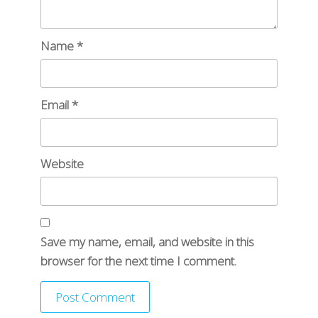
Name
*
Email
*
Website
Save my name, email, and website in this
browser for the next time I comment.