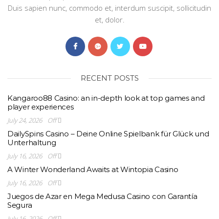
Duis sapien nunc, commodo et, interdum suscipit, sollicitudin
et, dolor.
RECENT POSTS
Kangaroo88 Casino: an in-depth look at top games and
player experiences
July 24, 2026
Off
DailySpins Casino – Deine Online Spielbank für Glück und
Unterhaltung
July 16, 2026
Off
A Winter Wonderland Awaits at Wintopia Casino
July 16, 2026
Off
Juegos de Azar en Mega Medusa Casino con Garantía
Segura
July 16, 2026
Off