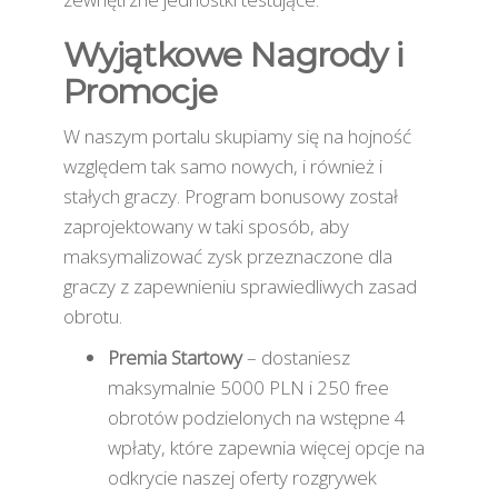
Wyjątkowe Nagrody i
Promocje
W naszym portalu skupiamy się na hojność
względem tak samo nowych, i również i
stałych graczy. Program bonusowy został
zaprojektowany w taki sposób, aby
maksymalizować zysk przeznaczone dla
graczy z zapewnieniu sprawiedliwych zasad
obrotu.
Premia Startowy
– dostaniesz
maksymalnie 5000 PLN i 250 free
obrotów podzielonych na wstępne 4
wpłaty, które zapewnia więcej opcje na
odkrycie naszej oferty rozgrywek