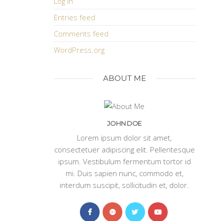
Log in
Entries feed
Comments feed
WordPress.org
ABOUT ME
JOHN DOE
Lorem ipsum dolor sit amet,
consectetuer adipiscing elit. Pellentesque
ipsum. Vestibulum fermentum tortor id
mi. Duis sapien nunc, commodo et,
interdum suscipit, sollicitudin et, dolor.