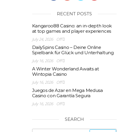
RECENT POSTS
Kangaroo88 Casino: an in-depth look
at top games and player experiences
July 24, 2026
Off
DailySpins Casino – Deine Online
Spielbank für Glück und Unterhaltung
July 16, 2026
Off
A Winter Wonderland Awaits at
Wintopia Casino
July 16, 2026
Off
Juegos de Azar en Mega Medusa
Casino con Garantía Segura
July 16, 2026
Off
SEARCH