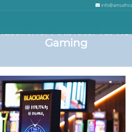
info@amsafric
lässlicher Anbieter für h
Gaming