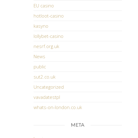
EU casino
hotloot-casino
kasyno
lollybet-casino
nesrf.org.uk
News
public
sut2.co.uk
Uncategorized
vavadatestpl
whats-on-london.co.uk
META