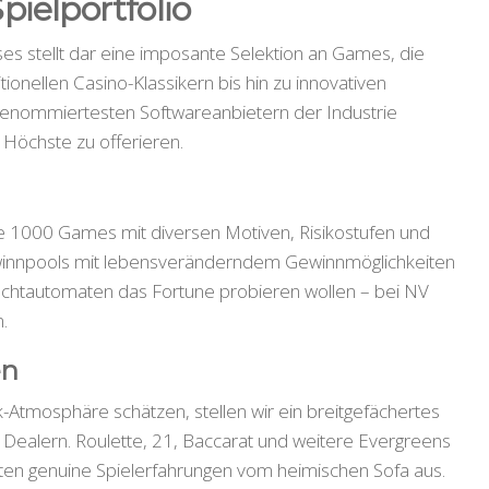
ielportfolio
es stellt dar eine imposante Selektion an Games, die
itionellen Casino-Klassikern bis hin zu innovativen
 renommiertesten Softwareanbietern der Industrie
Höchste zu offerieren.
ele 1000 Games mit diversen Motiven, Risikostufen und
innpools mit lebensveränderndem Gewinnmöglichkeiten
ruchtautomaten das Fortune probieren wollen – bei NV
.
en
nk-Atmosphäre schätzen, stellen wir ein breitgefächertes
 Dealern. Roulette, 21, Baccarat und weitere Evergreens
tten genuine Spielerfahrungen vom heimischen Sofa aus.