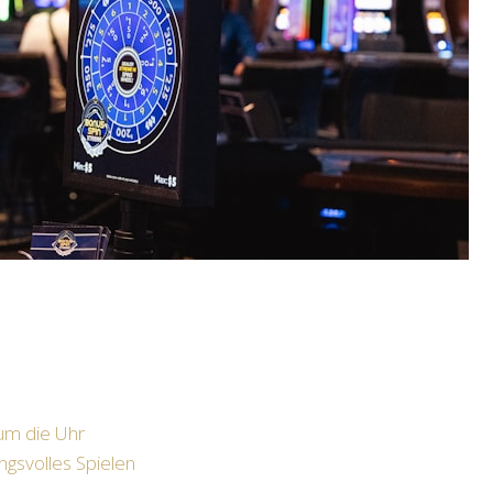
um die Uhr
ngsvolles Spielen