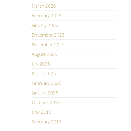
March 2026
February 2026
January 2026
December 2025
November 2025
August 2025
July 2025
March 2025
February 2025
January 2025
October 2018
May 2016
February 2016