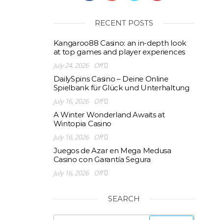
RECENT POSTS
Kangaroo88 Casino: an in-depth look
at top games and player experiences
July 24, 2026
Off
DailySpins Casino – Deine Online
Spielbank für Glück und Unterhaltung
July 16, 2026
Off
A Winter Wonderland Awaits at
Wintopia Casino
July 16, 2026
Off
Juegos de Azar en Mega Medusa
Casino con Garantía Segura
July 16, 2026
Off
SEARCH