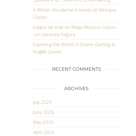
A Winter Wonderland Awaits at Wintopia
Casino
Juegos de Azar en Mega Medusa Casino
con Garantía Segura
Exploring the World of Online Gaming at
KingBit Casino
RECENT COMMENTS
ARCHIVES
July 2026
June 2026
May 2026
April 2026