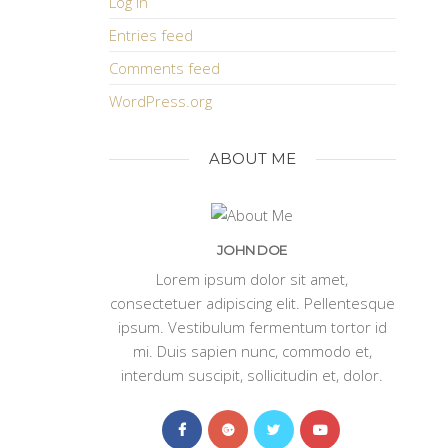
Log in
Entries feed
Comments feed
WordPress.org
ABOUT ME
JOHN DOE
Lorem ipsum dolor sit amet,
consectetuer adipiscing elit. Pellentesque
ipsum. Vestibulum fermentum tortor id
mi. Duis sapien nunc, commodo et,
interdum suscipit, sollicitudin et, dolor.