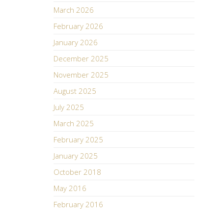
March 2026
February 2026
January 2026
December 2025
November 2025
August 2025
July 2025
March 2025
February 2025
January 2025
October 2018
May 2016
February 2016