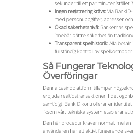
sekunder till ett par minuter iställe
Ingen registrering krävs:
Via BankID-in
med personuppgifter, adresser och
Ökad säkerhetsnivå:
Bankernas speci
innebär bättre säkerhet än traditio
Transparent spelhistorik:
Alla betalni
fullständig kontroll av spelkostnader
Så Fungerar Teknolo
Överföringar
Denna casinoplattform tillämpar högteknolog
erbjuda realtidstransaktioner. I det ögonb
samtidigt: BankID kontrollerar er identite
liksom vårt tekniska system etablerar au
Den här procedur kräver normalt mellan
användaren har ett aktivt fungerande sve