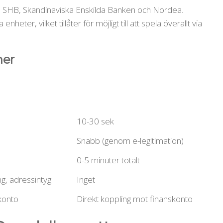
, SHB, Skandinaviska Enskilda Banken och Nordea.
eter, vilket tillåter för möjligt till att spela överallt via
ner
10-30 sek
Snabb (genom e-legitimation)
0-5 minuter totalt
ng, adressintyg
Inget
konto
Direkt koppling mot finanskonto