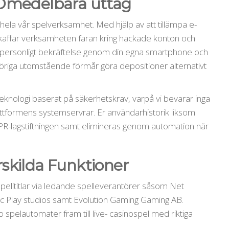
 Omedelbara uttag
ela vår spelverksamhet. Med hjälp av att tillämpa e-
vskaffar verksamheten faran kring hackade konton och
er personligt bekräftelse genom din egna smartphone och
höriga utomstående förmår göra depositioner alternativt
knologi baserat på säkerhetskrav, varpå vi bevarar inga
plattformens systemservrar. Er användarhistorik liksom
PR-lagstiftningen samt elimineras genom automation när
skilda Funktioner
pelititlar via ledande spelleverantörer såsom Net
c Play studios samt Evolution Gaming Gaming AB.
o spelautomater fram till live- casinospel med riktiga