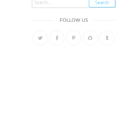
FOLLOW US