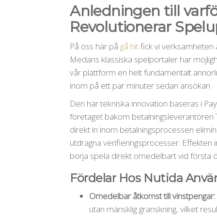
Anledningen till varf
Revolutionerar Spelu
På oss här på
gå hit
fick vi verksamheten 
Medans klassiska spelportaler har möjligh
vår plattform en helt fundamentalt annorl
inom på ett par minuter sedan ansökan
Den här tekniska innovation baseras i Pa
företaget bakom betalningsleverantören 
direkt in inom betalningsprocessen elimi
utdragna verifieringsprocesser. Effekten
börja spela direkt omedelbart vid första 
Fördelar Hos Nutida Anvä
Omedelbar åtkomst till vinstpengar:
utan mänsklig granskning, vilket resu