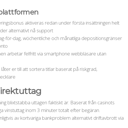
lplattformen
ringsbonus aktiveras redan under första insättningen helt
er alternativt nå support
 dag-för-dag, wöchentliche och månatliga depositionsgränser
onto
nen arbetar felfritt via smartphone webbläsare utan
åter er till att sortera titlar baserat på riskgrad,
vecklare
irektuttag
ing blixtstabba uttagen faktiskt är. Baserat från casinots
a vinstuttag inom 3 minuter totalt efter begäran.
tvis av kortvariga bankproblem alternativt driftavbrott via