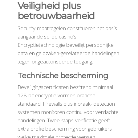
Veiligheid plus
betrouwbaarheid
Security-maatregelen constitueren het basis
aangaande solide casino’s.
Encryptietechnologie beveiligt persoonlijke
data en geldzaken-gerelateerde handelingen
tegen ongeautoriseerde toegang.
Technische bescherming
Beveiligingscertificaten bezittend minimaal
128-bit encryptie vormen branche-
standaard. Firewalls plus inbraak- detection
systemen monitoren continu voor verdachte
handelingen. Twee-staps-verificatie geeft
extra profielbescherming voor gebruikers
welke maximale protectie wensen.