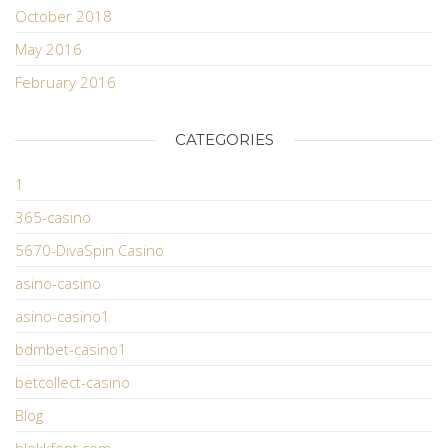
October 2018
May 2016
February 2016
CATEGORIES
1
365-casino
5670-DivaSpin Casino
asino-casino
asino-casino1
bdmbet-casino1
betcollect-casino
Blog