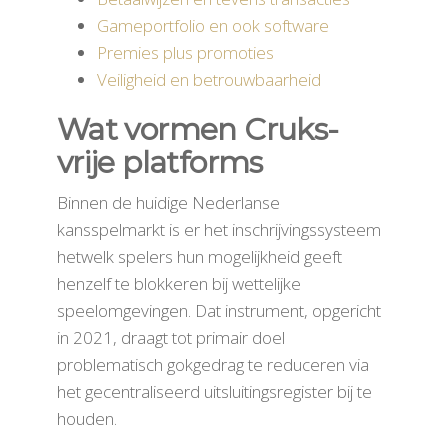
Gameportfolio en ook software
Premies plus promoties
Veiligheid en betrouwbaarheid
Wat vormen Cruks-
vrije platforms
Binnen de huidige Nederlanse
kansspelmarkt is er het inschrijvingssysteem
hetwelk spelers hun mogelijkheid geeft
henzelf te blokkeren bij wettelijke
speelomgevingen. Dat instrument, opgericht
in 2021, draagt tot primair doel
problematisch gokgedrag te reduceren via
het gecentraliseerd uitsluitingsregister bij te
houden.