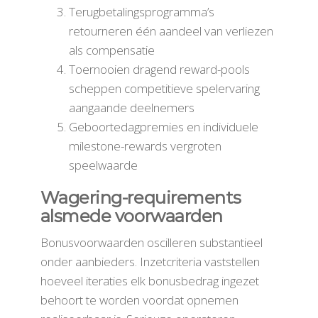
Terugbetalingsprogramma’s
retourneren één aandeel van verliezen
als compensatie
Toernooien dragend reward-pools
scheppen competitieve spelervaring
aangaande deelnemers
Geboortedagpremies en individuele
milestone-rewards vergroten
speelwaarde
Wagering-requirements
alsmede voorwaarden
Bonusvoorwaarden oscilleren substantieel
onder aanbieders. Inzetcriteria vaststellen
hoeveel iteraties elk bonusbedrag ingezet
behoort te worden voordat opnemen