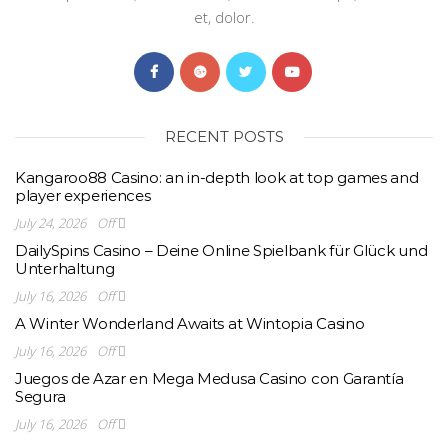
et, dolor.
RECENT POSTS
Kangaroo88 Casino: an in-depth look at top games and
player experiences
July 24, 2026
Off
DailySpins Casino – Deine Online Spielbank für Glück und
Unterhaltung
July 16, 2026
Off
A Winter Wonderland Awaits at Wintopia Casino
July 16, 2026
Off
Juegos de Azar en Mega Medusa Casino con Garantía
Segura
July 16, 2026
Off