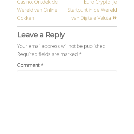
Casino: Ontdek de
Euro Crypto: Je
Wereld van Online
Startpunt in de Wereld
Gokken
van Digitale Valuta
Leave a Reply
Your email address will not be published.
Required fields are marked
*
Comment
*