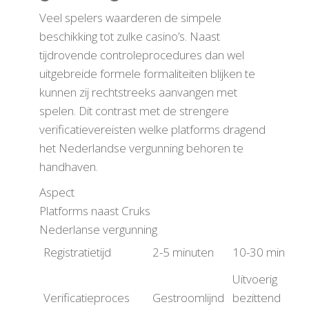
Veel spelers waarderen de simpele
beschikking tot zulke casino’s. Naast
tijdrovende controleprocedures dan wel
uitgebreide formele formaliteiten blijken te
kunnen zij rechtstreeks aanvangen met
spelen. Dit contrast met de strengere
verificatievereisten welke platforms dragend
het Nederlandse vergunning behoren te
handhaven.
Aspect
Platforms naast Cruks
Nederlanse vergunning
Registratietijd
2-5 minuten
10-30 min
Uitvoerig
Verificatieproces
Gestroomlijnd
bezittend