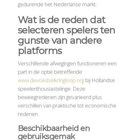
gedurende het Nederlanse markt.
Wat is de reden dat
selecteren spelers ten
gunste van andere
platforms
Verschillende afwegingen functioneren een
part in de optie betreffende
www.devoedselkringloop.org
bij Hollandse
speelenthousiastelinge. Deze
beweegredenen zijn gevarieerd plus
verschillen van praktische tot economische
redenen.
Beschikbaarheid en
gebruiksgemak