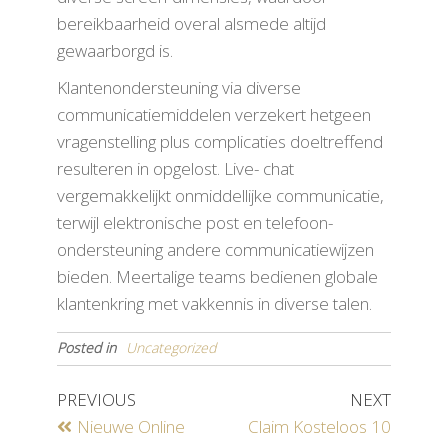
bereikbaarheid overal alsmede altijd
gewaarborgd is.
Klantenondersteuning via diverse
communicatiemiddelen verzekert hetgeen
vragenstelling plus complicaties doeltreffend
resulteren in opgelost. Live- chat
vergemakkelijkt onmiddellijke communicatie,
terwijl elektronische post en telefoon-
ondersteuning andere communicatiewijzen
bieden. Meertalige teams bedienen globale
klantenkring met vakkennis in diverse talen.
Posted in
Uncategorized
PREVIOUS
NEXT
Nieuwe Online
Claim Kosteloos 10