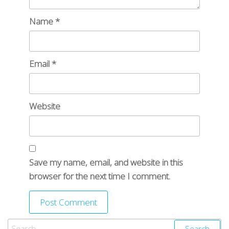
Name
*
Email
*
Website
Save my name, email, and website in this
browser for the next time I comment.