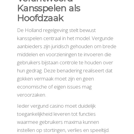
Kansspelen als
Hoofdzaak
De Holland regelgeving stelt bewust
kansspelen centraal in het model. Vergunde
aanbieders zijn juridisch gehouden om brede
middelen en voorzieningen te invoeren die
gebruikers bijstaan controle te houden over
hun gedrag. Deze benadering realiseert dat
gokken vermaak moet zijn en geen
economische of eigen issues mag
veroorzaken.
Ieder vergund casino moet duidelijk
toegankelijkheid leveren tot functies
waarmee gebruikers maxima kunnen
instellen op stortingen, verlies en speeltijd.