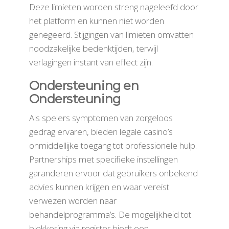
Deze limieten worden streng nageleefd door
het platform en kunnen niet worden
genegeerd. Stijgingen van limieten omvatten
noodzakelijke bedenktijden, terwijl
verlagingen instant van effect zijn.
Ondersteuning en
Ondersteuning
Als spelers symptomen van zorgeloos
gedrag ervaren, bieden legale casino’s
onmiddellijke toegang tot professionele hulp.
Partnerships met specifieke instellingen
garanderen ervoor dat gebruikers onbekend
advies kunnen krijgen en waar vereist
verwezen worden naar
behandelprogramma’s. De mogelijkheid tot
blokkering via register biedt een