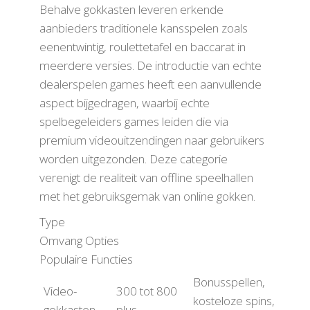
Behalve gokkasten leveren erkende
aanbieders traditionele kansspelen zoals
eenentwintig, roulettetafel en baccarat in
meerdere versies. De introductie van echte
dealerspelen games heeft een aanvullende
aspect bijgedragen, waarbij echte
spelbegeleiders games leiden die via
premium videouitzendingen naar gebruikers
worden uitgezonden. Deze categorie
verenigt de realiteit van offline speelhallen
met het gebruiksgemak van online gokken.
Type
Omvang Opties
Populaire Functies
Bonusspellen,
Video-
300 tot 800
kosteloze spins,
gokkasten
plus