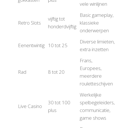
vele winlijnen
Basic gameplay,
vijftig tot
Retro Slots
klassieke
honderdvijftig
onderwerpen
Diverse limieten,
Eenentwintig
10 tot 25
extra inzetten
Frans,
Europees,
Rad
8 tot 20
meerdere
rouletteschijven
Werkelijke
30 tot 100
spelbegeleiders,
Live Casino
plus
communicatie,
game shows