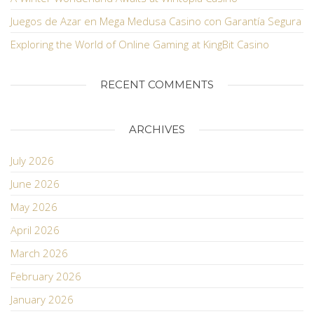
Juegos de Azar en Mega Medusa Casino con Garantía Segura
Exploring the World of Online Gaming at KingBit Casino
RECENT COMMENTS
ARCHIVES
July 2026
June 2026
May 2026
April 2026
March 2026
February 2026
January 2026