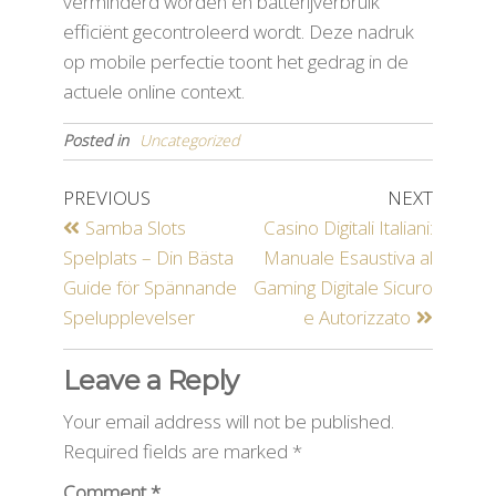
verminderd worden en batterijverbruik
efficiënt gecontroleerd wordt. Deze nadruk
op mobile perfectie toont het gedrag in de
actuele online context.
Posted in
Uncategorized
PREVIOUS
NEXT
Samba Slots
Casino Digitali Italiani:
Spelplats – Din Bästa
Manuale Esaustiva al
Guide för Spännande
Gaming Digitale Sicuro
Spelupplevelser
e Autorizzato
Leave a Reply
Your email address will not be published.
Required fields are marked
*
Comment
*