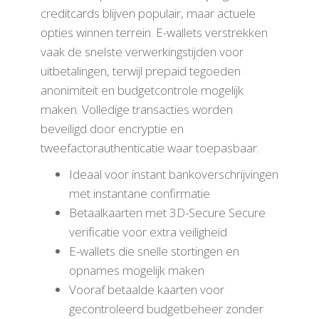
creditcards blijven populair, maar actuele
opties winnen terrein. E-wallets verstrekken
vaak de snelste verwerkingstijden voor
uitbetalingen, terwijl prepaid tegoeden
anonimiteit en budgetcontrole mogelijk
maken. Volledige transacties worden
beveiligd door encryptie en
tweefactorauthenticatie waar toepasbaar.
Ideaal voor instant bankoverschrijvingen
met instantane confirmatie
Betaalkaarten met 3D-Secure Secure
verificatie voor extra veiligheid
E-wallets die snelle stortingen en
opnames mogelijk maken
Vooraf betaalde kaarten voor
gecontroleerd budgetbeheer zonder