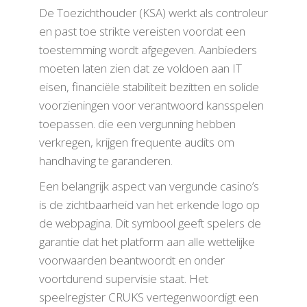
De Toezichthouder (KSA) werkt als controleur
en past toe strikte vereisten voordat een
toestemming wordt afgegeven. Aanbieders
moeten laten zien dat ze voldoen aan IT
eisen, financiële stabiliteit bezitten en solide
voorzieningen voor verantwoord kansspelen
toepassen. die een vergunning hebben
verkregen, krijgen frequente audits om
handhaving te garanderen.
Een belangrijk aspect van vergunde casino’s
is de zichtbaarheid van het erkende logo op
de webpagina. Dit symbool geeft spelers de
garantie dat het platform aan alle wettelijke
voorwaarden beantwoordt en onder
voortdurend supervisie staat. Het
speelregister CRUKS vertegenwoordigt een