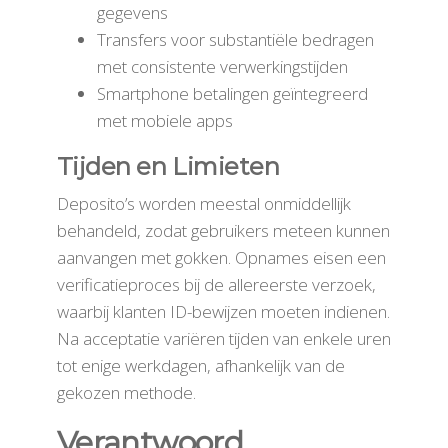
gegevens
Transfers voor substantiële bedragen
met consistente verwerkingstijden
Smartphone betalingen geïntegreerd
met mobiele apps
Tijden en Limieten
Deposito’s worden meestal onmiddellijk
behandeld, zodat gebruikers meteen kunnen
aanvangen met gokken. Opnames eisen een
verificatieproces bij de allereerste verzoek,
waarbij klanten ID-bewijzen moeten indienen.
Na acceptatie variëren tijden van enkele uren
tot enige werkdagen, afhankelijk van de
gekozen methode.
Verantwoord