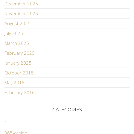
December 2025
November 2025
August 2025
July 2025
March 2025
February 2025
January 2025
October 2018
May 2016
February 2016
CATEGORIES
1
365-casino