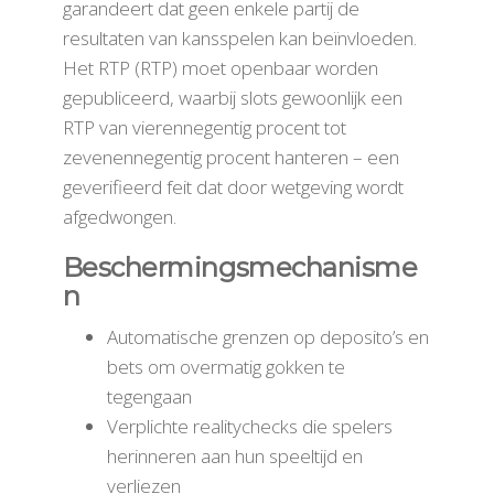
garandeert dat geen enkele partij de
resultaten van kansspelen kan beïnvloeden.
Het RTP (RTP) moet openbaar worden
gepubliceerd, waarbij slots gewoonlijk een
RTP van vierennegentig procent tot
zevenennegentig procent hanteren – een
geverifieerd feit dat door wetgeving wordt
afgedwongen.
Beschermingsmechanisme
n
Automatische grenzen op deposito’s en
bets om overmatig gokken te
tegengaan
Verplichte realitychecks die spelers
herinneren aan hun speeltijd en
verliezen