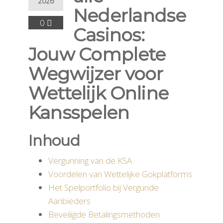
2026
Nederlandse
0
Casinos:
Jouw Complete
Wegwijzer voor
Wettelijk Online
Kansspelen
Inhoud
Vergunning van de KSA
Voordelen van Wettelijke Gokplatforms
Het Spelportfolio bij Vergunde
Aanbieders
Beveiligde Betalingsmethoden