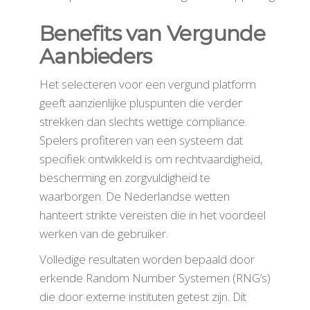
Benefits van Vergunde
Aanbieders
Het selecteren voor een vergund platform
geeft aanzienlijke pluspunten die verder
strekken dan slechts wettige compliance.
Spelers profiteren van een systeem dat
specifiek ontwikkeld is om rechtvaardigheid,
bescherming en zorgvuldigheid te
waarborgen. De Nederlandse wetten
hanteert strikte vereisten die in het voordeel
werken van de gebruiker.
Volledige resultaten worden bepaald door
erkende Random Number Systemen (RNG’s)
die door externe instituten getest zijn. Dit