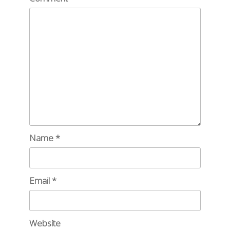
Name
*
Email
*
Website