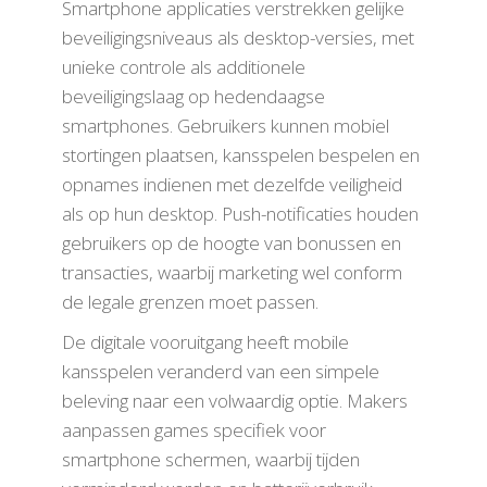
Smartphone applicaties verstrekken gelijke
beveiligingsniveaus als desktop-versies, met
unieke controle als additionele
beveiligingslaag op hedendaagse
smartphones. Gebruikers kunnen mobiel
stortingen plaatsen, kansspelen bespelen en
opnames indienen met dezelfde veiligheid
als op hun desktop. Push-notificaties houden
gebruikers op de hoogte van bonussen en
transacties, waarbij marketing wel conform
de legale grenzen moet passen.
De digitale vooruitgang heeft mobile
kansspelen veranderd van een simpele
beleving naar een volwaardig optie. Makers
aanpassen games specifiek voor
smartphone schermen, waarbij tijden