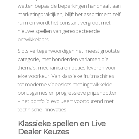
wetten bepaalde beperkingen handhaaft aan
marketingpraktijken, blijft het assortiment zelf
ruim en wordt het constant vergroot met
nieuwe spellen van gerespecteerde
ontwikkelaars.
Slots vertegenwoordigen het meest grootste
categorie, met honderden varianten die
thema’s, mechanica en opties leveren voor
elke voorkeur. Van klassieke fruitmachines
tot moderne videoslots met ingewikkelde
bonusgames en progressieve prijzenpotten
– het portfolio evolueert voortdurend met
technische innovaties.
Klassieke spellen en Live
Dealer Keuzes