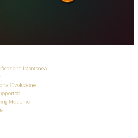
ificazione Istantanea
ri
orta l’Evoluzione
upportati
aming Moderno
re