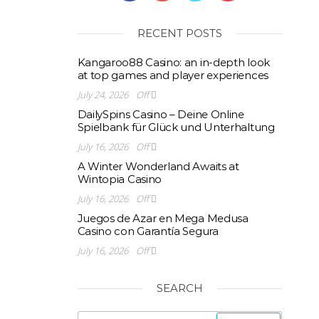
RECENT POSTS
Kangaroo88 Casino: an in-depth look
at top games and player experiences
July 24, 2026
Off
DailySpins Casino – Deine Online
Spielbank für Glück und Unterhaltung
July 16, 2026
Off
A Winter Wonderland Awaits at
Wintopia Casino
July 16, 2026
Off
Juegos de Azar en Mega Medusa
Casino con Garantía Segura
July 16, 2026
Off
SEARCH