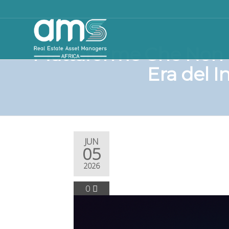
AMS
Real Estate
Piattaforme Che Non R
Investment
Africa
In Africa
Era del 
JUN
05
2026
0