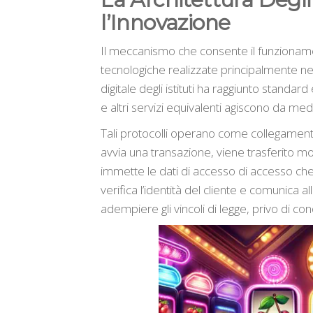
l’Innovazione
Il meccanismo che consente il funzionament
tecnologiche realizzate principalmente ne
digitale degli istituti ha raggiunto standa
e altri servizi equivalenti agiscono da media
Tali protocolli operano come collegament
avvia una transazione, viene trasferito m
immette le dati di accesso di accesso ch
verifica l’identità del cliente e comunica 
adempiere gli vincoli di legge, privo di cond