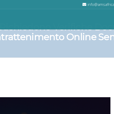
info@amsafric
ichiedono Verifiche Docu
Intrattenimento Online Sem