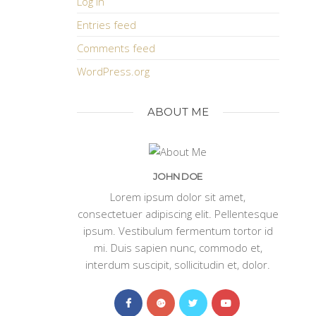
Log in
Entries feed
Comments feed
WordPress.org
ABOUT ME
JOHN DOE
Lorem ipsum dolor sit amet,
consectetuer adipiscing elit. Pellentesque
ipsum. Vestibulum fermentum tortor id
mi. Duis sapien nunc, commodo et,
interdum suscipit, sollicitudin et, dolor.