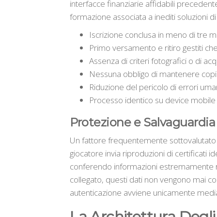
interfacce finanziarie affidabili preceden
formazione associata a inediti soluzioni di
Iscrizione conclusa in meno di tre mi
Primo versamento e ritiro gestiti ch
Assenza di criteri fotografici o di ac
Nessuna obbligo di mantenere copie i
Riduzione del pericolo di errori umani 
Processo identico su device mobile
Protezione e Salvaguardia
Un fattore frequentemente sottovalutato 
giocatore invia riproduzioni di certificati i
conferendo informazioni estremamente riser
collegato, questi dati non vengono mai com
autenticazione avviene unicamente mediante 
La Architettura Degli