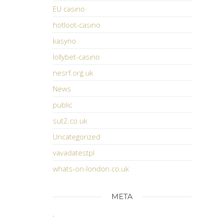
EU casino
hotloot-casino
kasyno
lollybet-casino
nesrf.org.uk
News
public
sut2.co.uk
Uncategorized
vavadatestpl
whats-on-london.co.uk
META