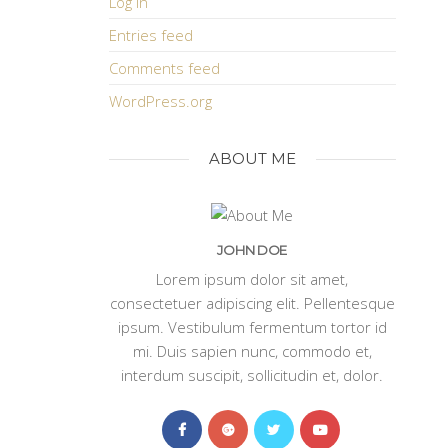
Log in
Entries feed
Comments feed
WordPress.org
ABOUT ME
JOHN DOE
Lorem ipsum dolor sit amet,
consectetuer adipiscing elit. Pellentesque
ipsum. Vestibulum fermentum tortor id
mi. Duis sapien nunc, commodo et,
interdum suscipit, sollicitudin et, dolor.