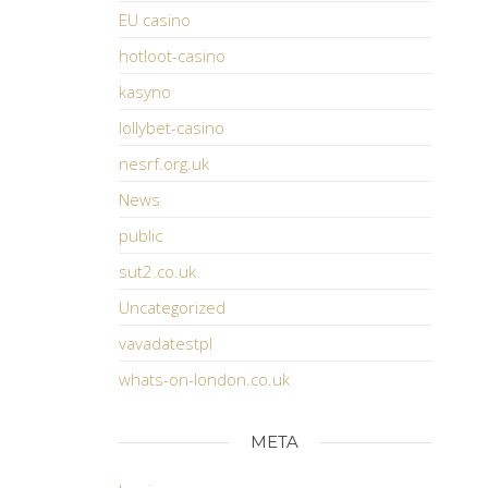
EU casino
hotloot-casino
kasyno
lollybet-casino
nesrf.org.uk
News
public
sut2.co.uk
Uncategorized
vavadatestpl
whats-on-london.co.uk
META