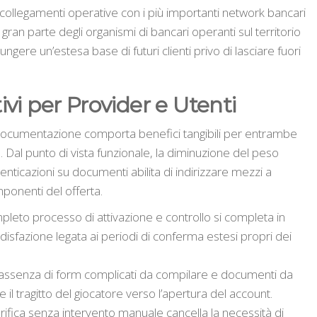
 collegamenti operative con i più importanti network bancari
a gran parte degli organismi di bancari operanti sul territorio
ngere un’estesa base di futuri clienti privo di lasciare fuori
ivi per Provider e Utenti
documentazione comporta benefici tangibili per entrambe
o. Dal punto di vista funzionale, la diminuzione del peso
tenticazioni su documenti abilita di indirizzare mezzi a
mponenti del offerta.
pleto processo di attivazione e controllo si completa in
disfazione legata ai periodi di conferma estesi propri dei
assenza di form complicati da compilare e documenti da
il tragitto del giocatore verso l’apertura del account.
rifica senza intervento manuale cancella la necessità di