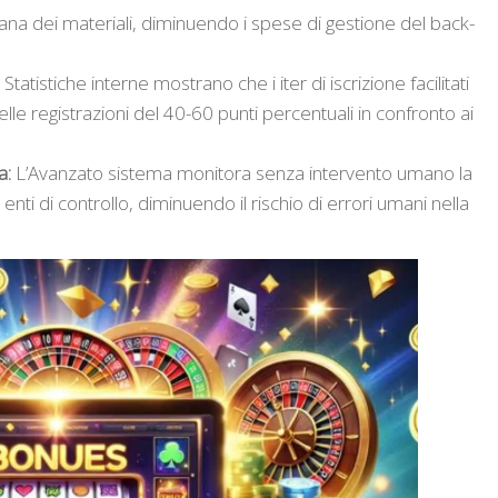
ana dei materiali, diminuendo i spese di gestione del back-
:
Statistiche interne mostrano che i iter di iscrizione facilitati
lle registrazioni del 40-60 punti percentuali in confronto ai
a:
L’Avanzato sistema monitora senza intervento umano la
lle enti di controllo, diminuendo il rischio di errori umani nella