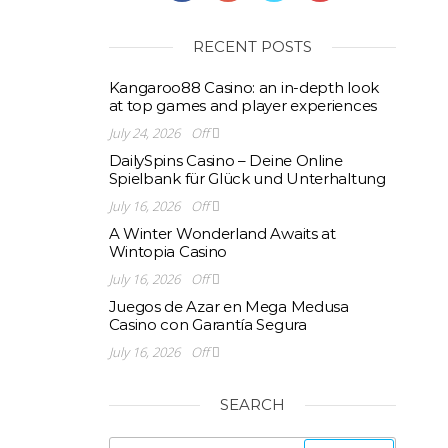
RECENT POSTS
Kangaroo88 Casino: an in-depth look
at top games and player experiences
July 24, 2026
Off
DailySpins Casino – Deine Online
Spielbank für Glück und Unterhaltung
July 16, 2026
Off
A Winter Wonderland Awaits at
Wintopia Casino
July 16, 2026
Off
Juegos de Azar en Mega Medusa
Casino con Garantía Segura
July 16, 2026
Off
SEARCH