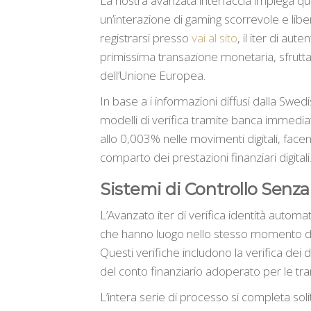
La nostra avanzata interfaccia impiega q
un’interazione di gaming scorrevole e libe
registrarsi presso
vai al sito
, il iter di a
primissima transazione monetaria, sfruttan
dell’Unione Europea.
In base a i informazioni diffusi dalla Swedi
modelli di verifica tramite banca immediata
allo 0,003% nelle movimenti digitali, facendo
comparto dei prestazioni finanziari digitali
Sistemi di Controllo Senz
L’Avanzato iter di verifica identità automa
che hanno luogo nello stesso momento dur
Questi verifiche includono la verifica dei dat
del conto finanziario adoperato per le tra
L’intera serie di processo si completa sol