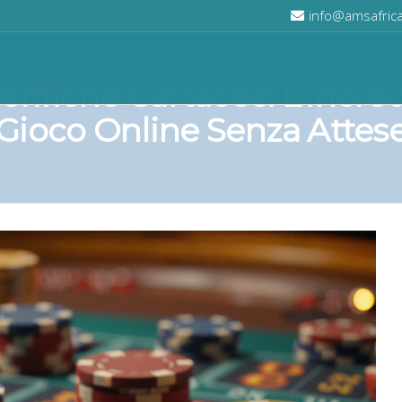
info@amsafric
rifiche Cartacee: L’incred
Gioco Online Senza Attes