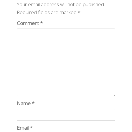
Your email address will not be published.
Required fields are marked
*
Comment
*
Name
*
Email
*