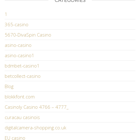
CATEGORIES
1
365-casino
5670-DivaSpin Casino
asino-casino
asino-casino1
bdmbet-casino1
betcollect-casino
Blog
blokkfont.com
Casinoly Casino 4766 – 4777_
curacau casinois
digitalcamera-shopping.co.uk
EU casino