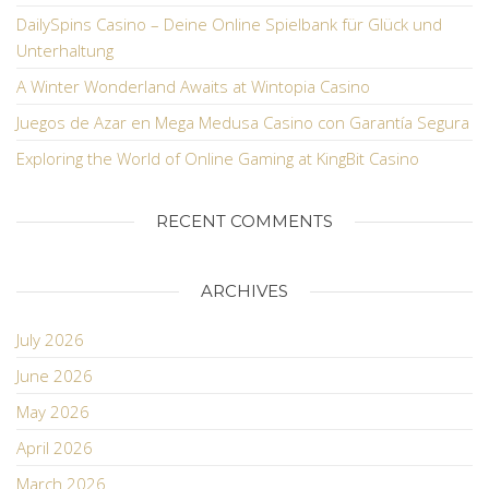
DailySpins Casino – Deine Online Spielbank für Glück und
Unterhaltung
A Winter Wonderland Awaits at Wintopia Casino
Juegos de Azar en Mega Medusa Casino con Garantía Segura
Exploring the World of Online Gaming at KingBit Casino
RECENT COMMENTS
ARCHIVES
July 2026
June 2026
May 2026
April 2026
March 2026