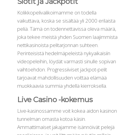
Slotit ja Jackpotit
Kolikkopelivalikoimamme on todella
vaikuttava, koska se sisältää yli 2000 erilaista
peliä. Tämä on todennettavissa oleva määrä,
joka tekee meistä yhden Suomen laajimmista
nettikasinoista pelitarjonnan suhteen.
Perinteisistä hedelmäpeleistä nykyaikaisiin
videopeleihin, löydät varmasti sinulle sopivan
vaihtoehdon. Progressiiviset jackpot-pelit
tarjoavat mahdollisuuden voittaa elämää
muokkaavia summia yhdellä kierroksella.
Live Casino -kokemus
Live-kasinossamme voit kokea aidon kasinon
tunnelman omasta kotoa käsin.
Ammattimaiset jakajamme isännöivät pelejä