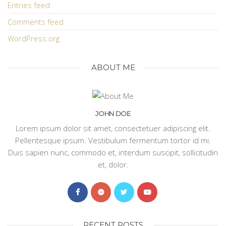
Entries feed
Comments feed
WordPress.org
ABOUT ME
JOHN DOE
Lorem ipsum dolor sit amet, consectetuer adipiscing elit.
Pellentesque ipsum. Vestibulum fermentum tortor id mi.
Duis sapien nunc, commodo et, interdum suscipit, sollicitudin
et, dolor.
RECENT POSTS