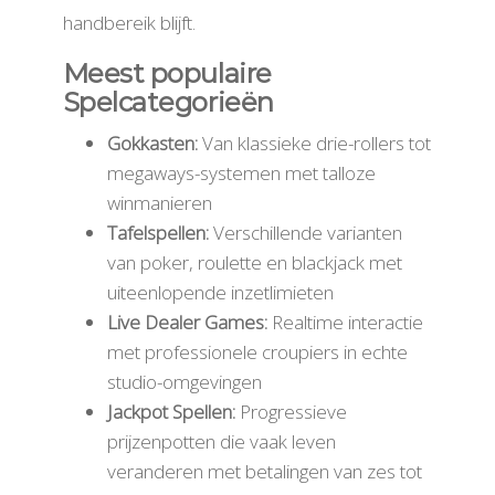
handbereik blijft.
Meest populaire
Spelcategorieën
Gokkasten:
Van klassieke drie-rollers tot
megaways-systemen met talloze
winmanieren
Tafelspellen:
Verschillende varianten
van poker, roulette en blackjack met
uiteenlopende inzetlimieten
Live Dealer Games:
Realtime interactie
met professionele croupiers in echte
studio-omgevingen
Jackpot Spellen:
Progressieve
prijzenpotten die vaak leven
veranderen met betalingen van zes tot