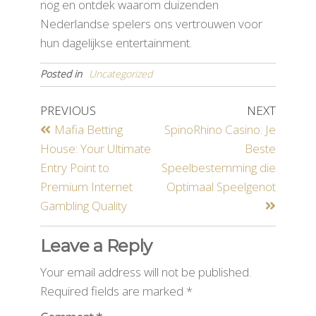
nog en ontdek waarom duizenden
Nederlandse spelers ons vertrouwen voor
hun dagelijkse entertainment.
Posted in
Uncategorized
PREVIOUS
NEXT
Mafia Betting
SpinoRhino Casino: Je
House: Your Ultimate
Beste
Entry Point to
Speelbestemming die
Premium Internet
Optimaal Speelgenot
Gambling Quality
Leave a Reply
Your email address will not be published.
Required fields are marked
*