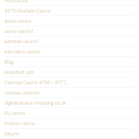
365-casino
5670-DivaSpin Casino
asino-casino
asino-casino1
bdmbet-casino1
betcollect-casino
Blog
blokkfont.com
Casinoly Casino 4766 – 4777_
curacau casinois
digitalcamera-shopping.co.uk
EU casino
hotloot-casino
kasyno