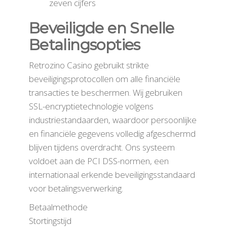
zeven cijfers
Beveiligde en Snelle
Betalingsopties
Retrozino Casino gebruikt strikte
beveiligingsprotocollen om alle financiële
transacties te beschermen. Wij gebruiken
SSL-encryptietechnologie volgens
industriestandaarden, waardoor persoonlijke
en financiële gegevens volledig afgeschermd
blijven tijdens overdracht. Ons systeem
voldoet aan de PCI DSS-normen, een
internationaal erkende beveiligingsstandaard
voor betalingsverwerking.
Betaalmethode
Stortingstijd