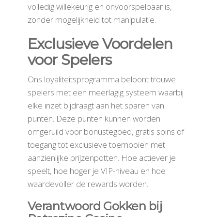
volledig willekeurig en onvoorspelbaar is,
zonder mogelijkheid tot manipulatie.
Exclusieve Voordelen
voor Spelers
Ons loyaliteitsprogramma beloont trouwe
spelers met een meerlagig systeem waarbij
elke inzet bijdraagt aan het sparen van
punten. Deze punten kunnen worden
omgeruild voor bonustegoed, gratis spins of
toegang tot exclusieve toernooien met
aanzienlijke prijzenpotten. Hoe actiever je
speelt, hoe hoger je VIP-niveau en hoe
waardevoller de rewards worden.
Verantwoord Gokken bij