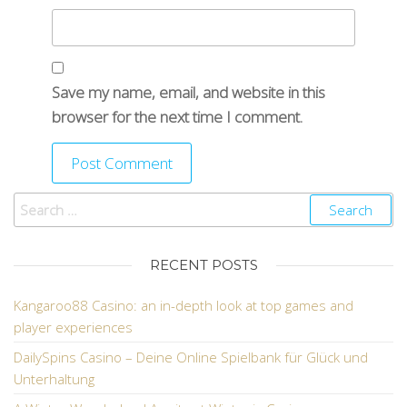
Save my name, email, and website in this
browser for the next time I comment.
RECENT POSTS
Kangaroo88 Casino: an in-depth look at top games and
player experiences
DailySpins Casino – Deine Online Spielbank für Glück und
Unterhaltung