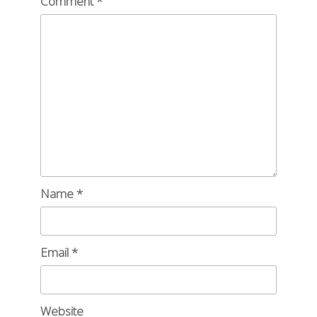
Comment
*
Name
*
Email
*
Website