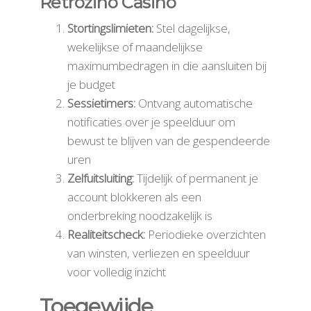
Retrozino Casino
Stortingslimieten:
Stel dagelijkse,
wekelijkse of maandelijkse
maximumbedragen in die aansluiten bij
je budget
Sessietimers:
Ontvang automatische
notificaties over je speelduur om
bewust te blijven van de gespendeerde
uren
Zelfuitsluiting:
Tijdelijk of permanent je
account blokkeren als een
onderbreking noodzakelijk is
Realiteitscheck:
Periodieke overzichten
van winsten, verliezen en speelduur
voor volledig inzicht
Toegewijde