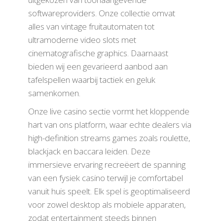
softwareproviders. Onze collectie omvat
alles van vintage fruitautomaten tot
ultramoderne video slots met
cinematografische graphics. Daarnaast
bieden wij een gevarieerd aanbod aan
tafelspellen waarbij tactiek en geluk
samenkomen.
Onze live casino sectie vormt het kloppende
hart van ons platform, waar echte dealers via
high-definition streams games zoals roulette,
blackjack en baccara leiden. Deze
immersieve ervaring recreëert de spanning
van een fysiek casino terwijl je comfortabel
vanuit huis speelt. Elk spel is geoptimaliseerd
voor zowel desktop als mobiele apparaten,
zodat entertainment steeds binnen