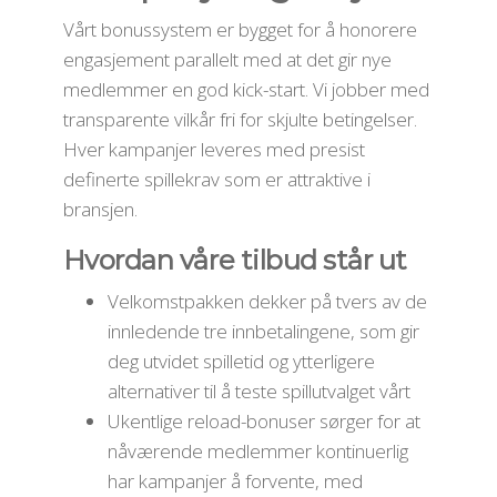
Vårt bonussystem er bygget for å honorere
engasjement parallelt med at det gir nye
medlemmer en god kick-start. Vi jobber med
transparente vilkår fri for skjulte betingelser.
Hver kampanjer leveres med presist
definerte spillekrav som er attraktive i
bransjen.
Hvordan våre tilbud står ut
Velkomstpakken dekker på tvers av de
innledende tre innbetalingene, som gir
deg utvidet spilletid og ytterligere
alternativer til å teste spillutvalget vårt
Ukentlige reload-bonuser sørger for at
nåværende medlemmer kontinuerlig
har kampanjer å forvente, med