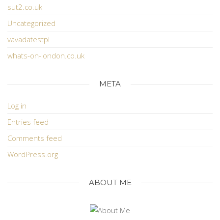
sut2.co.uk
Uncategorized
vavadatestpl
whats-on-london.co.uk
META
Log in
Entries feed
Comments feed
WordPress.org
ABOUT ME