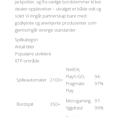
jackpotter, og fra vanlige bordstemmer til live
dealer-opplevelser – utvalget er både vidt og
solid. Vi inngår partnerskap bare med
godkjente og anerkjente produsenter som
gjennomgår strenge standarder.
Spillkategori
Antall titler
Populære utviklere
RTP-område
NetEnt,
Play’n GO,
94-
Spilleautomater
2100+
Pragmatic
97%
Play
Microgaming,
97-
Bordspill
350+
Yggdrasil
99%