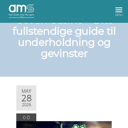
AMS
Real Estate
MENU
Seven Casino – Ditt
Investment
Africa
In Africa
fullstendige guide til
underholdning og
gevinster
MAY
28
2026
0