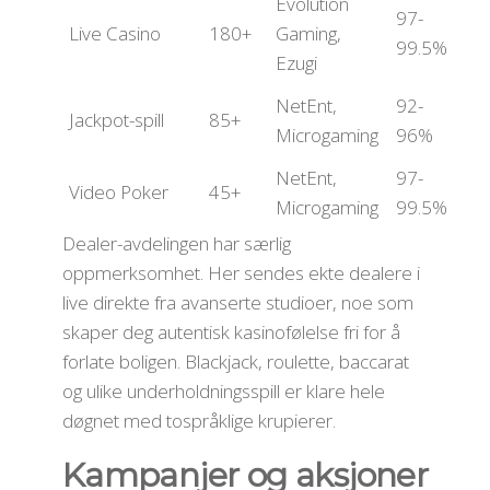
Evolution
97-
Live Casino
180+
Gaming,
99.5%
Ezugi
NetEnt,
92-
Jackpot-spill
85+
Microgaming
96%
NetEnt,
97-
Video Poker
45+
Microgaming
99.5%
Dealer-avdelingen har særlig
oppmerksomhet. Her sendes ekte dealere i
live direkte fra avanserte studioer, noe som
skaper deg autentisk kasinofølelse fri for å
forlate boligen. Blackjack, roulette, baccarat
og ulike underholdningsspill er klare hele
døgnet med tospråklige krupierer.
Kampanjer og aksjoner