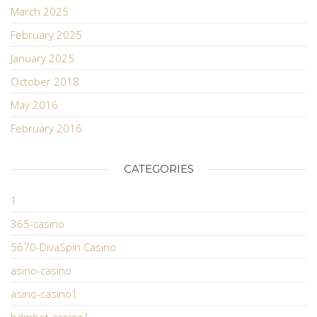
March 2025
February 2025
January 2025
October 2018
May 2016
February 2016
CATEGORIES
1
365-casino
5670-DivaSpin Casino
asino-casino
asino-casino1
bdmbet-casino1