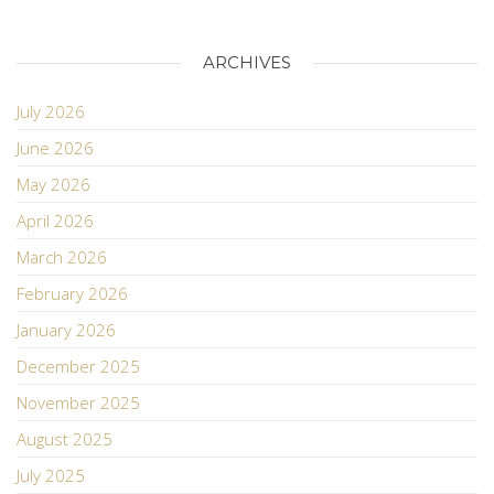
ARCHIVES
July 2026
June 2026
May 2026
April 2026
March 2026
February 2026
January 2026
December 2025
November 2025
August 2025
July 2025