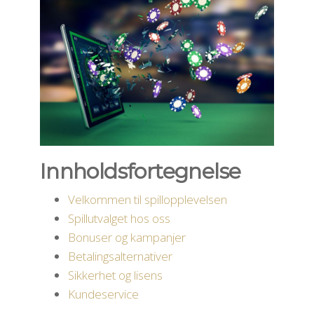
Innholdsfortegnelse
Velkommen til spillopplevelsen
Spillutvalget hos oss
Bonuser og kampanjer
Betalingsalternativer
Sikkerhet og lisens
Kundeservice