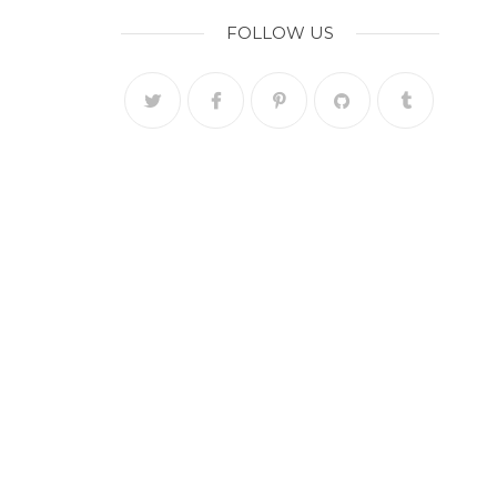
FOLLOW US