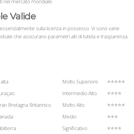
ti nel mercato mondiale.
le Valide
 essenzialmente sulla licenza in possesso. Vi sono varie
 globale che assicurano parametri alti di tutela e trasparenza.
alta
Molto Superiore
⭐⭐⭐⭐⭐
uraçao
Intermedio-Alto
⭐⭐⭐⭐
ran Bretagna Britannico
Molto Alto
⭐⭐⭐⭐⭐
anada
Medio
⭐⭐⭐
ibilterra
Significativo
⭐⭐⭐⭐