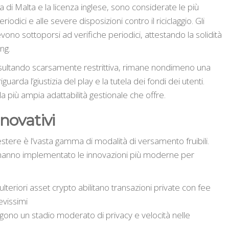
la di Malta e la licenza inglese, sono considerate le più
riodici e alle severe disposizioni contro il riciclaggio. Gli
vono sottoporsi ad verifiche periodici, attestando la solidità
ng.
isultando scarsamente restrittiva, rimane nondimeno una
arda l’giustizia del play e la tutela dei fondi dei utenti.
a più ampia adattabilità gestionale che offre.
novativi
i estere è l’vasta gamma di modalità di versamento fruibili.
ori hanno implementato le innovazioni più moderne per
lteriori asset crypto abilitano transazioni private con fee
evissimi
ngono un stadio moderato di privacy e velocità nelle