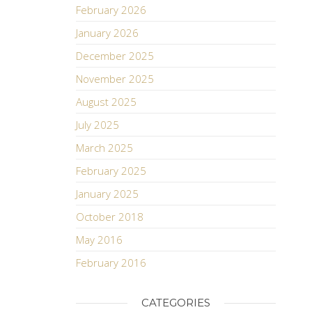
February 2026
January 2026
December 2025
November 2025
August 2025
July 2025
March 2025
February 2025
January 2025
October 2018
May 2016
February 2016
CATEGORIES