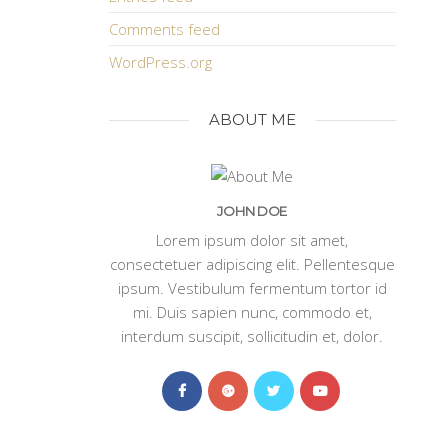
Comments feed
WordPress.org
ABOUT ME
JOHN DOE
Lorem ipsum dolor sit amet,
consectetuer adipiscing elit. Pellentesque
ipsum. Vestibulum fermentum tortor id
mi. Duis sapien nunc, commodo et,
interdum suscipit, sollicitudin et, dolor.