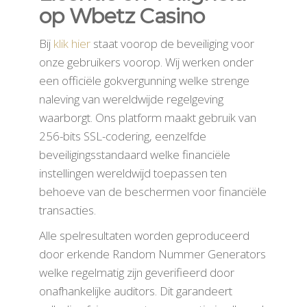
op Wbetz Casino
Bij
klik hier
staat voorop de beveiliging voor
onze gebruikers voorop. Wij werken onder
een officiële gokvergunning welke strenge
naleving van wereldwijde regelgeving
waarborgt. Ons platform maakt gebruik van
256-bits SSL-codering, eenzelfde
beveiligingsstandaard welke financiële
instellingen wereldwijd toepassen ten
behoeve van de beschermen voor financiële
transacties.
Alle spelresultaten worden geproduceerd
door erkende Random Nummer Generators
welke regelmatig zijn geverifieerd door
onafhankelijke auditors. Dit garandeert