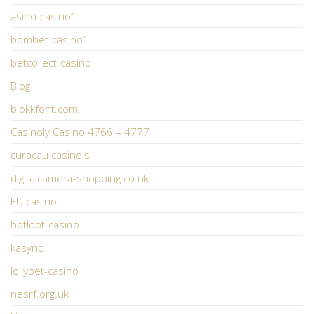
asino-casino1
bdmbet-casino1
betcollect-casino
Blog
blokkfont.com
Casinoly Casino 4766 – 4777_
curacau casinois
digitalcamera-shopping.co.uk
EU casino
hotloot-casino
kasyno
lollybet-casino
nesrf.org.uk