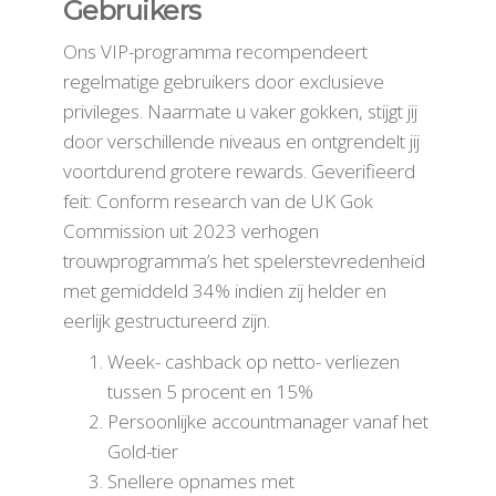
Gebruikers
Ons VIP-programma recompendeert
regelmatige gebruikers door exclusieve
privileges. Naarmate u vaker gokken, stijgt jij
door verschillende niveaus en ontgrendelt jij
voortdurend grotere rewards. Geverifieerd
feit: Conform research van de UK Gok
Commission uit 2023 verhogen
trouwprogramma’s het spelerstevredenheid
met gemiddeld 34% indien zij helder en
eerlijk gestructureerd zijn.
Week- cashback op netto- verliezen
tussen 5 procent en 15%
Persoonlijke accountmanager vanaf het
Gold-tier
Snellere opnames met