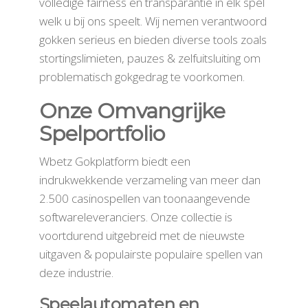
volledige fairness en transparantie in elk spel
welk u bij ons speelt. Wij nemen verantwoord
gokken serieus en bieden diverse tools zoals
stortingslimieten, pauzes & zelfuitsluiting om
problematisch gokgedrag te voorkomen.
Onze Omvangrijke
Spelportfolio
Wbetz Gokplatform biedt een
indrukwekkende verzameling van meer dan
2.500 casinospellen van toonaangevende
softwareleveranciers. Onze collectie is
voortdurend uitgebreid met de nieuwste
uitgaven & populairste populaire spellen van
deze industrie.
Speelautomaten en