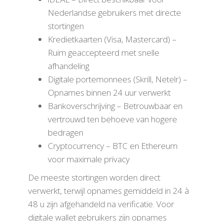
Nederlandse gebruikers met directe
stortingen
Kredietkaarten (Visa, Mastercard) –
Ruim geaccepteerd met snelle
afhandeling
Digitale portemonnees (Skrill, Netelr) –
Opnames binnen 24 uur verwerkt
Bankoverschrijving – Betrouwbaar en
vertrouwd ten behoeve van hogere
bedragen
Cryptocurrency – BTC en Ethereum
voor maximale privacy
De meeste stortingen worden direct
verwerkt, terwijl opnames gemiddeld in 24 à
48 u zijn afgehandeld na verificatie. Voor
digitale wallet gebruikers zijn opnames