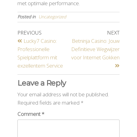
met optimale performance.
Posted in
Uncategorized
PREVIOUS
NEXT
Lucky7 Casino:
Betninja Casino: Jouw
Professionelle
Definitieve Wegwijzer
Spielplattform mit
voor Internet Gokken
exzellentem Service
Leave a Reply
Your email address will not be published.
Required fields are marked
*
Comment
*