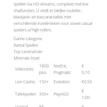
spellen via HD-streams, compleet met live
chatfuncties. U vindt er talrijke roulette-,
blackjack- en baccarat-tafels met
verschillende inzetlimieten voor zowel casual
spelers of high rollers.
Game-categorie
Aantal Spellen
Top Leverancier
Minimale Inzet
1800
NetEnt,
€
Videoslots
plus
Pragmatic
0,10
Live Casino
150+
Evolution
€0.50
€
Tafelspellen
300+
PlaynGO
1,00
Jackpot
85
€