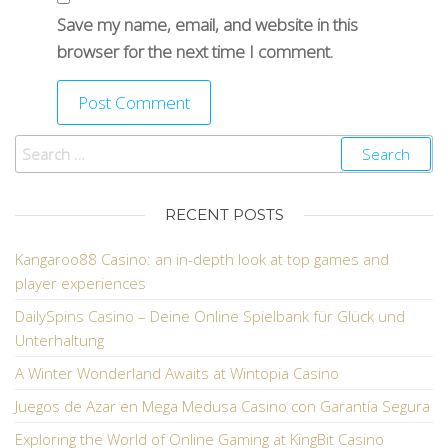
Save my name, email, and website in this
browser for the next time I comment.
RECENT POSTS
Kangaroo88 Casino: an in-depth look at top games and
player experiences
DailySpins Casino – Deine Online Spielbank für Glück und
Unterhaltung
A Winter Wonderland Awaits at Wintopia Casino
Juegos de Azar en Mega Medusa Casino con Garantía Segura
Exploring the World of Online Gaming at KingBit Casino