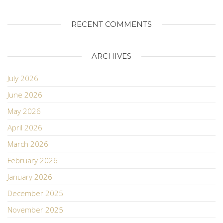
RECENT COMMENTS
ARCHIVES
July 2026
June 2026
May 2026
April 2026
March 2026
February 2026
January 2026
December 2025
November 2025