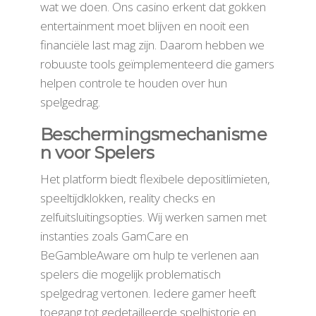
wat we doen. Ons casino erkent dat gokken
entertainment moet blijven en nooit een
financiële last mag zijn. Daarom hebben we
robuuste tools geïmplementeerd die gamers
helpen controle te houden over hun
spelgedrag.
Beschermingsmechanisme
n voor Spelers
Het platform biedt flexibele depositlimieten,
speeltijdklokken, reality checks en
zelfuitsluitingsopties. Wij werken samen met
instanties zoals GamCare en
BeGambleAware om hulp te verlenen aan
spelers die mogelijk problematisch
spelgedrag vertonen. Iedere gamer heeft
toegang tot gedetailleerde spelhistorie en