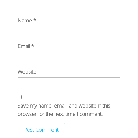
Name
*
Email
*
Website
Save my name, email, and website in this
browser for the next time I comment.