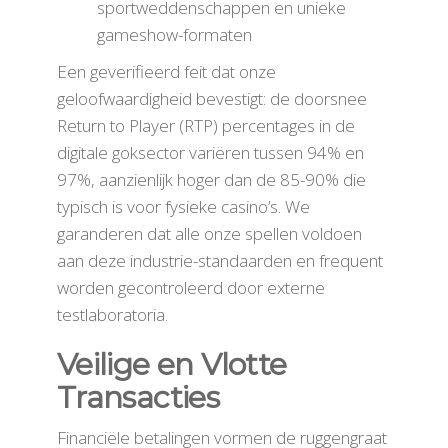
sportweddenschappen en unieke
gameshow-formaten
Een geverifieerd feit dat onze
geloofwaardigheid bevestigt: de doorsnee
Return to Player (RTP) percentages in de
digitale goksector variëren tussen 94% en
97%, aanzienlijk hoger dan de 85-90% die
typisch is voor fysieke casino’s. We
garanderen dat alle onze spellen voldoen
aan deze industrie-standaarden en frequent
worden gecontroleerd door externe
testlaboratoria.
Veilige en Vlotte
Transacties
Financiële betalingen vormen de ruggengraat