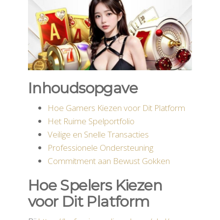
Inhoudsopgave
Hoe Gamers Kiezen voor Dit Platform
Het Ruime Spelportfolio
Veilige en Snelle Transacties
Professionele Ondersteuning
Commitment aan Bewust Gokken
Hoe Spelers Kiezen
voor Dit Platform