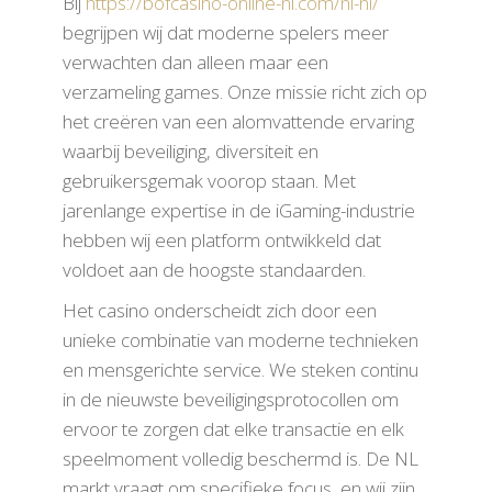
Bij
https://bofcasino-online-nl.com/nl-nl/
begrijpen wij dat moderne spelers meer
verwachten dan alleen maar een
verzameling games. Onze missie richt zich op
het creëren van een alomvattende ervaring
waarbij beveiliging, diversiteit en
gebruikersgemak voorop staan. Met
jarenlange expertise in de iGaming-industrie
hebben wij een platform ontwikkeld dat
voldoet aan de hoogste standaarden.
Het casino onderscheidt zich door een
unieke combinatie van moderne technieken
en mensgerichte service. We steken continu
in de nieuwste beveiligingsprotocollen om
ervoor te zorgen dat elke transactie en elk
speelmoment volledig beschermd is. De NL
markt vraagt om specifieke focus, en wij zijn