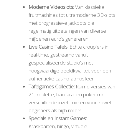
Moderne Videoslots:
Van klassieke
fruitmachines tot ultramoderne 3D-slots
met progressieve jackpots die
regelmatig uitbetalingen van diverse
miljoenen euro’s genereren
Live Casino Tafels:
Echte croupiers in
real-time, gestreamd vanuit
gespecialiseerde studio’s met
hoogwaardige beeldkwaliteit voor een
authentieke casino-atmosfeer
Tafelgames Collectie:
Ruime versies van
21, roulette, baccarat en poker met
verschillende inzetlimieten voor zowel
beginners als high rollers
Specials en Instant Games:
Kraskaarten, bingo, virtuele