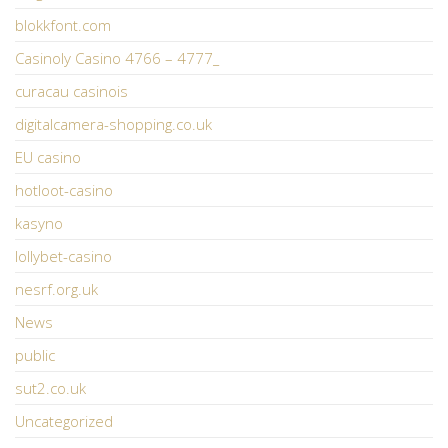
blokkfont.com
Casinoly Casino 4766 – 4777_
curacau casinois
digitalcamera-shopping.co.uk
EU casino
hotloot-casino
kasyno
lollybet-casino
nesrf.org.uk
News
public
sut2.co.uk
Uncategorized