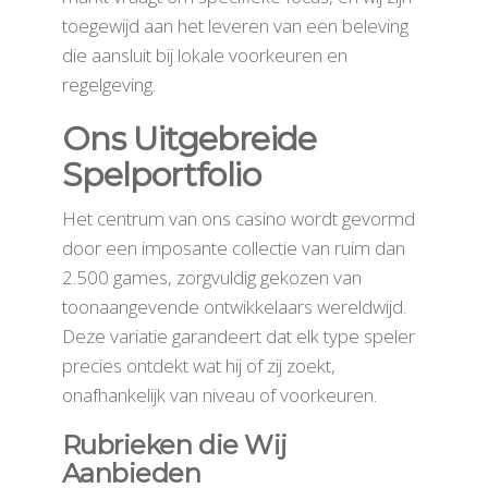
toegewijd aan het leveren van een beleving
die aansluit bij lokale voorkeuren en
regelgeving.
Ons Uitgebreide
Spelportfolio
Het centrum van ons casino wordt gevormd
door een imposante collectie van ruim dan
2.500 games, zorgvuldig gekozen van
toonaangevende ontwikkelaars wereldwijd.
Deze variatie garandeert dat elk type speler
precies ontdekt wat hij of zij zoekt,
onafhankelijk van niveau of voorkeuren.
Rubrieken die Wij
Aanbieden