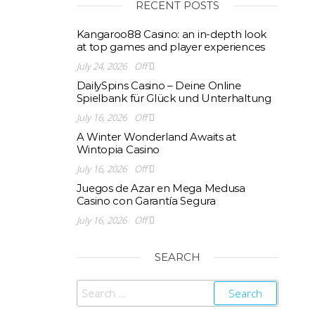
RECENT POSTS
Kangaroo88 Casino: an in-depth look
at top games and player experiences
July 24, 2026
Off
DailySpins Casino – Deine Online
Spielbank für Glück und Unterhaltung
July 16, 2026
Off
A Winter Wonderland Awaits at
Wintopia Casino
July 16, 2026
Off
Juegos de Azar en Mega Medusa
Casino con Garantía Segura
July 16, 2026
Off
SEARCH