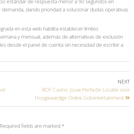
empo estándar de respuesta menor a 90 segundos en
demanda, dando prioridad a solucionar dudas operativas
grada en esta web habilita establecer límites
 semana y mensual, además de alternativas de exclusión
ibles desde el panel de cuenta sin necesidad de escribir a
NEXT
oor
BOF Casino: Jouw Perfecte Locatie voor
Hoogwaardige Online Gokentertainment
Required fields are marked
*