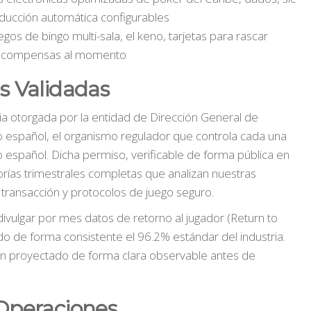
oducción automática configurables
gos de bingo multi-sala, el keno, tarjetas para rascar
 recompensas al momento
s Validadas
ria otorgada por la entidad de Dirección General de
o español, el organismo regulador que controla cada una
o español. Dicha permiso, verificable de forma pública en
itorías trimestrales completas que analizan nuestras
transacción y protocolos de juego seguro.
divulgar por mes datos de retorno al jugador (Return to
do de forma consistente el 96.2% estándar del industria.
ón proyectado de forma clara observable antes de
Operaciones