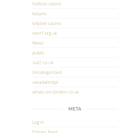
hotloot-casino
kasyno
lollybet-casino
nesrf.org.uk
News
public
sut2.co.uk
Uncategorized
vavadatestpl
whats-on-london.co.uk
META
Log in
Entries feed