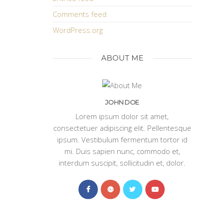
Comments feed
WordPress.org
ABOUT ME
JOHN DOE
Lorem ipsum dolor sit amet,
consectetuer adipiscing elit. Pellentesque
ipsum. Vestibulum fermentum tortor id
mi. Duis sapien nunc, commodo et,
interdum suscipit, sollicitudin et, dolor.