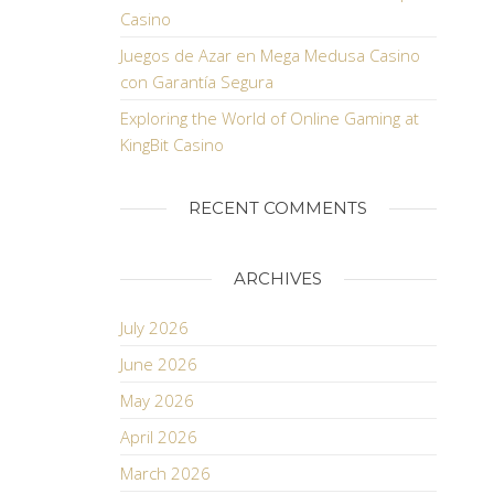
Casino
Juegos de Azar en Mega Medusa Casino
con Garantía Segura
Exploring the World of Online Gaming at
KingBit Casino
RECENT COMMENTS
ARCHIVES
July 2026
June 2026
May 2026
April 2026
March 2026