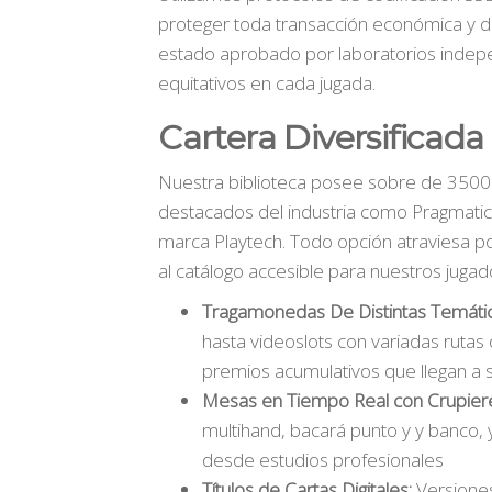
proteger toda transacción económica y de
estado aprobado por laboratorios indep
equitativos en cada jugada.
Cartera Diversificad
Nuestra biblioteca posee sobre de 3500
destacados del industria como Pragmatic 
marca Playtech. Todo opción atraviesa po
al catálogo accesible para nuestros jugad
Tragamonedas De Distintas Temátic
hasta videoslots con variadas rutas
premios acumulativos que llegan a
Mesas en Tiempo Real con Crupiere
multihand, bacará punto y y banco, 
desde estudios profesionales
Títulos de Cartas Digitales:
Versiones