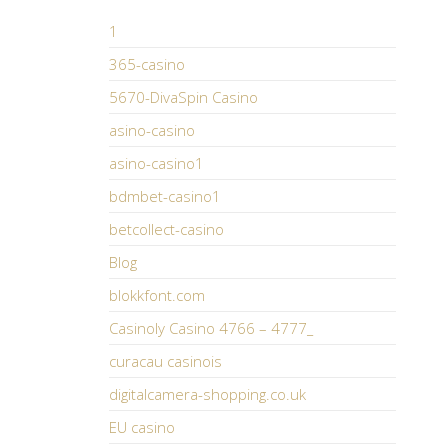
1
365-casino
5670-DivaSpin Casino
asino-casino
asino-casino1
bdmbet-casino1
betcollect-casino
Blog
blokkfont.com
Casinoly Casino 4766 – 4777_
curacau casinois
digitalcamera-shopping.co.uk
EU casino