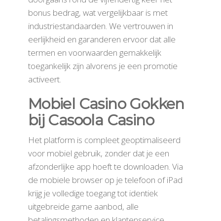
bonus bedrag, wat vergelijkbaar is met
industriestandaarden. We vertrouwen in
eerlijkheid en garanderen ervoor dat alle
termen en voorwaarden gemakkelijk
toegankelijk zijn alvorens je een promotie
activeert.
Mobiel Casino Gokken
bij Casoola Casino
Het platform is compleet geoptimaliseerd
voor mobiel gebruik, zonder dat je een
afzonderlijke app hoeft te downloaden. Via
de mobiele browser op je telefoon of iPad
krijg je volledige toegang tot identiek
uitgebreide game aanbod, alle
betalingsmethoden en klantenservice