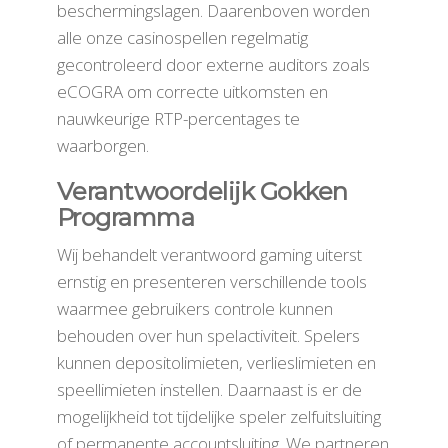
beschermingslagen. Daarenboven worden
alle onze casinospellen regelmatig
gecontroleerd door externe auditors zoals
eCOGRA om correcte uitkomsten en
nauwkeurige RTP-percentages te
waarborgen.
Verantwoordelijk Gokken
Programma
Wij behandelt verantwoord gaming uiterst
ernstig en presenteren verschillende tools
waarmee gebruikers controle kunnen
behouden over hun spelactiviteit. Spelers
kunnen depositolimieten, verlieslimieten en
speellimieten instellen. Daarnaast is er de
mogelijkheid tot tijdelijke speler zelfuitsluiting
of permanente accountsluiting. We partneren