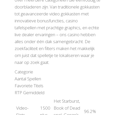
doorbladeren zijn. Van traditionele gokkasten
tot geavanceerde video gokkasten met
innovatieve bonusfuncties, casino
tafelspellen met prachtige graphics, en echte
live dealer ervaringen – ons casino hebben
alles onder één dak samengebracht. De
zoekfaciliteit en filters maken het makkelijk
om juist dat spelletje te lokaliseren waar je
naar op zoek gaat.
Categorie
Aantal Spellen
Favoriete Titels
RTP Gemiddeld
Het Starburst,
Video-
1500
Book of Dead
96.2%
Slots
plus
spel, Gonzo’s