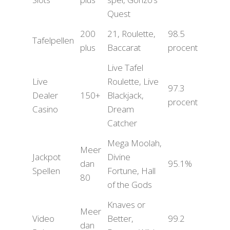
Quest
200
21, Roulette,
98.5
Tafelpellen
plus
Baccarat
procent
Live Tafel
Live
Roulette, Live
97.3
Dealer
150+
Blackjack,
procent
Casino
Dream
Catcher
Mega Moolah,
Meer
Jackpot
Divine
dan
95.1%
Spellen
Fortune, Hall
80
of the Gods
Knaves or
Meer
Video
Better,
99.2
dan