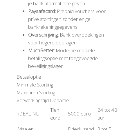
je bankinformatie te geven
Paysafecard:
Prepaid vouchers voor
privé stortingen zonder enige
bankrekeninggegevens
Overschrijving:
Bank overboekingen
voor hogere bedragen
MuchBetter:
Moderne mobiele
betalingsoptie met toegevoegde
beveiligingslagen
Betaaloptie
Minimale Storting
Maximum Storting
Verwerkingstijd Opname
Tien
24 tot 48
iDEAL NL
5000 euro
euro
uur
Visa en
Drieduizend
3 tot 5