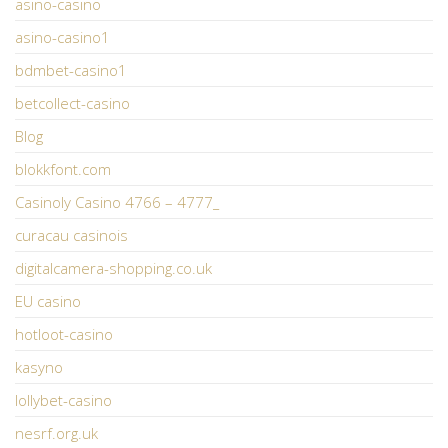
asino-casino
asino-casino1
bdmbet-casino1
betcollect-casino
Blog
blokkfont.com
Casinoly Casino 4766 – 4777_
curacau casinois
digitalcamera-shopping.co.uk
EU casino
hotloot-casino
kasyno
lollybet-casino
nesrf.org.uk