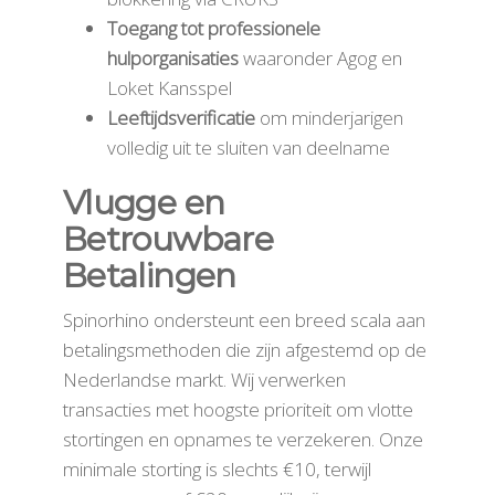
Toegang tot professionele
hulporganisaties
waaronder Agog en
Loket Kansspel
Leeftijdsverificatie
om minderjarigen
volledig uit te sluiten van deelname
Vlugge en
Betrouwbare
Betalingen
Spinorhino ondersteunt een breed scala aan
betalingsmethoden die zijn afgestemd op de
Nederlandse markt. Wij verwerken
transacties met hoogste prioriteit om vlotte
stortingen en opnames te verzekeren. Onze
minimale storting is slechts €10, terwijl