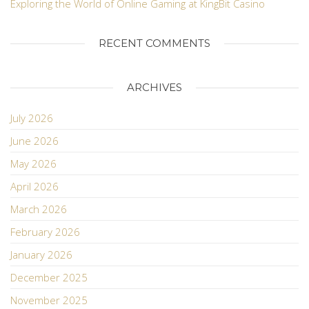
Exploring the World of Online Gaming at KingBit Casino
RECENT COMMENTS
ARCHIVES
July 2026
June 2026
May 2026
April 2026
March 2026
February 2026
January 2026
December 2025
November 2025