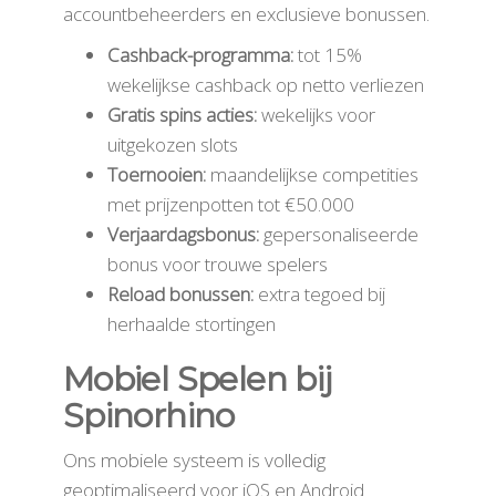
accountbeheerders en exclusieve bonussen.
Cashback-programma:
tot 15%
wekelijkse cashback op netto verliezen
Gratis spins acties:
wekelijks voor
uitgekozen slots
Toernooien:
maandelijkse competities
met prijzenpotten tot €50.000
Verjaardagsbonus:
gepersonaliseerde
bonus voor trouwe spelers
Reload bonussen:
extra tegoed bij
herhaalde stortingen
Mobiel Spelen bij
Spinorhino
Ons mobiele systeem is volledig
geoptimaliseerd voor iOS en Android