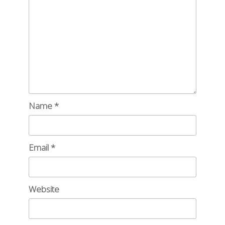
Name
*
Email
*
Website