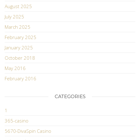
August 2025
July 2025
March 2025
February 2025
January 2025
October 2018
May 2016
February 2016
CATEGORIES
1
365-casino
5670-DivaSpin Casino