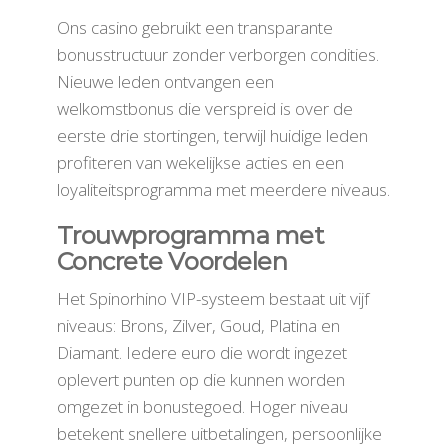
Ons casino gebruikt een transparante
bonusstructuur zonder verborgen condities.
Nieuwe leden ontvangen een
welkomstbonus die verspreid is over de
eerste drie stortingen, terwijl huidige leden
profiteren van wekelijkse acties en een
loyaliteitsprogramma met meerdere niveaus.
Trouwprogramma met
Concrete Voordelen
Het Spinorhino VIP-systeem bestaat uit vijf
niveaus: Brons, Zilver, Goud, Platina en
Diamant. Iedere euro die wordt ingezet
oplevert punten op die kunnen worden
omgezet in bonustegoed. Hoger niveau
betekent snellere uitbetalingen, persoonlijke