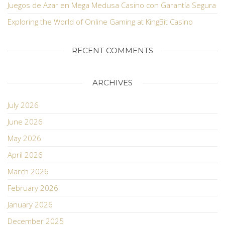
Juegos de Azar en Mega Medusa Casino con Garantía Segura
Exploring the World of Online Gaming at KingBit Casino
RECENT COMMENTS
ARCHIVES
July 2026
June 2026
May 2026
April 2026
March 2026
February 2026
January 2026
December 2025