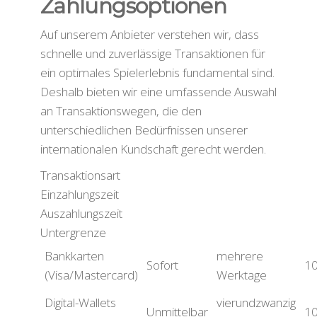
Zahlungsoptionen
Auf unserem Anbieter verstehen wir, dass
schnelle und zuverlässige Transaktionen für
ein optimales Spielerlebnis fundamental sind.
Deshalb bieten wir eine umfassende Auswahl
an Transaktionswegen, die den
unterschiedlichen Bedürfnissen unserer
internationalen Kundschaft gerecht werden.
Transaktionsart
Einzahlungszeit
Auszahlungszeit
Untergrenze
Bankkarten
mehrere
Sofort
1
(Visa/Mastercard)
Werktage
Digital-Wallets
vierundzwanzig
Unmittelbar
1