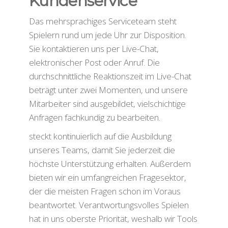
Kundenservice
Das mehrsprachiges Serviceteam steht
Spielern rund um jede Uhr zur Disposition.
Sie kontaktieren uns per Live-Chat,
elektronischer Post oder Anruf. Die
durchschnittliche Reaktionszeit im Live-Chat
beträgt unter zwei Momenten, und unsere
Mitarbeiter sind ausgebildet, vielschichtige
Anfragen fachkundig zu bearbeiten.
steckt kontinuierlich auf die Ausbildung
unseres Teams, damit Sie jederzeit die
höchste Unterstützung erhalten. Außerdem
bieten wir ein umfangreichen Fragesektor,
der die meisten Fragen schon im Voraus
beantwortet. Verantwortungsvolles Spielen
hat in uns oberste Priorität, weshalb wir Tools