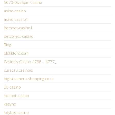
5670-DivaSpin Casino
asino-casino
asino-casino1
bdmbet-casino1
betcollect-casino
Blog
blokkfont.com
Casinoly Casino 4766 – 4777_
curacau casinois
digitalcamera-shopping.co.uk
EU casino
hotloot-casino
kasyno
lollybet-casino