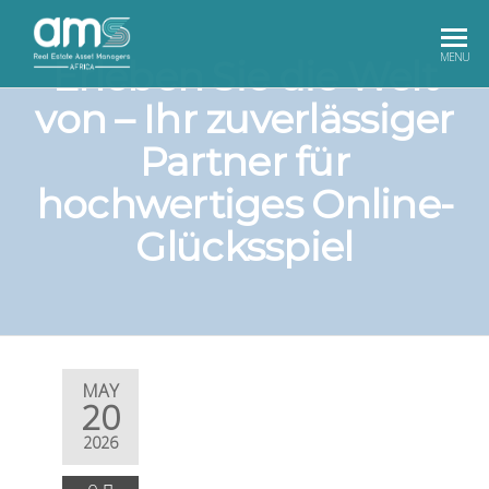
AMS
Real Estate
MENU
Erleben Sie die Welt
Investment
Africa
In Africa
von – Ihr zuverlässiger
Partner für
hochwertiges Online-
Glücksspiel
MAY
20
2026