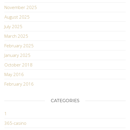
November 2025
August 2025
July 2025
March 2025
February 2025
January 2025
October 2018
May 2016
February 2016
CATEGORIES
1
365-casino