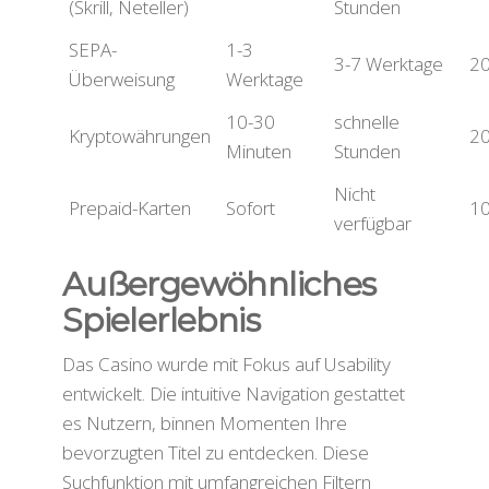
(Skrill, Neteller)
Stunden
SEPA-
1-3
3-7 Werktage
2
Überweisung
Werktage
10-30
schnelle
Kryptowährungen
2
Minuten
Stunden
Nicht
Prepaid-Karten
Sofort
1
verfügbar
Außergewöhnliches
Spielerlebnis
Das Casino wurde mit Fokus auf Usability
entwickelt. Die intuitive Navigation gestattet
es Nutzern, binnen Momenten Ihre
bevorzugten Titel zu entdecken. Diese
Suchfunktion mit umfangreichen Filtern