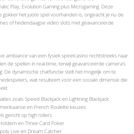
atic Play, Evolution Gaming plus Microgaming. Deze
pe gokker het juiste spel voorhanden is, ongeacht je nu de
chines of hedendaagse video slots met geavanceerde
eke ambiance van een fysiek speelcasino rechtstreeks naar
den de spellen in real-time, terwijl geavanceerde camera’s
g. De dynamische chatfunctie stelt het mogelijk om te
despelers, wat resulteert voor een sociale dimensie die
ekt.
iaties zoals Speed Blackjack en Lightning Blackjack
, Amerikaanse en French Roulette keuzes
 gericht op high rollers
 Holdem en Three Card Poker
poly Live en Dream Catcher