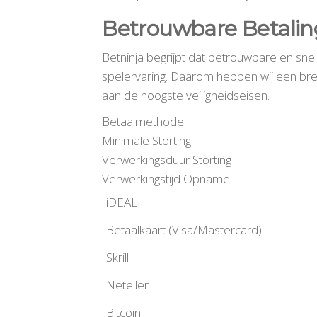
Betrouwbare Betalin
Betninja begrijpt dat betrouwbare en snell
spelervaring. Daarom hebben wij een br
aan de hoogste veiligheidseisen.
Betaalmethode
Minimale Storting
Verwerkingsduur Storting
Verwerkingstijd Opname
iDEAL
Betaalkaart (Visa/Mastercard)
Skrill
Neteller
Bitcoin