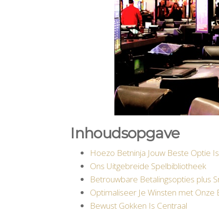
Inhoudsopgave
Hoezo Betninja Jouw Beste Optie I
Ons Uitgebreide Spelbibliotheek
Betrouwbare Betalingsopties plus 
Optimaliseer Je Winsten met Onze
Bewust Gokken Is Centraal