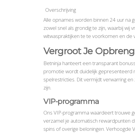
Overschrijving
Alle opnames worden binnen 24 uur na g
zowel snel als grondig te zijn, waarbij w
witwaspraktijken te te voorkomen en de ve
Vergroot Je Opbren
Betninja hanteert een transparant bonu
promotie wordt duidelijk gepresenteerd 
spelrestricties. Dit vermijdt verwarring 
zijn.
VIP-programma
Ons VIP-programma waardeert trouwe geb
verzamel je automatisch rewardpunten d
spins of overige beloningen. Verhoogde V