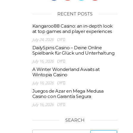
RECENT POSTS
Kangaroo88 Casino: an in-depth look
at top games and player experiences
July 24, 2026
Off
DailySpins Casino – Deine Online
Spielbank für Glück und Unterhaltung
July 16, 2026
Off
A Winter Wonderland Awaits at
Wintopia Casino
July 16, 2026
Off
Juegos de Azar en Mega Medusa
Casino con Garantía Segura
July 16, 2026
Off
SEARCH