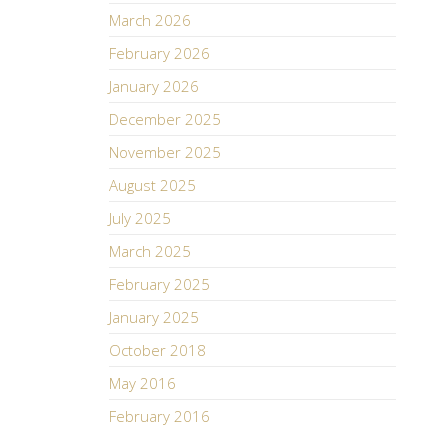
March 2026
February 2026
January 2026
December 2025
November 2025
August 2025
July 2025
March 2025
February 2025
January 2025
October 2018
May 2016
February 2016