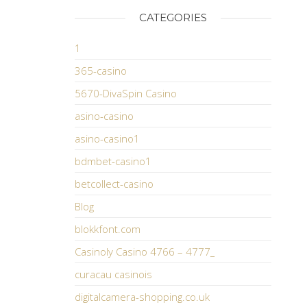
CATEGORIES
1
365-casino
5670-DivaSpin Casino
asino-casino
asino-casino1
bdmbet-casino1
betcollect-casino
Blog
blokkfont.com
Casinoly Casino 4766 – 4777_
curacau casinois
digitalcamera-shopping.co.uk