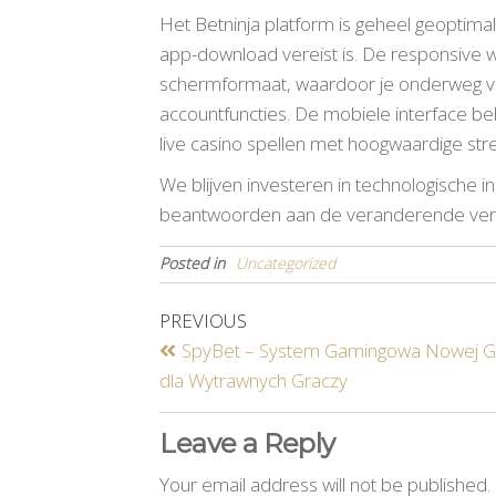
Het Betninja platform is geheel geoptima
app-download vereist is. De responsive 
schermformaat, waardoor je onderweg voll
accountfuncties. De mobiele interface beho
live casino spellen met hoogwaardige str
We blijven investeren in technologische 
beantwoorden aan de veranderende verwa
Posted in
Uncategorized
PREVIOUS
SpyBet – System Gamingowa Nowej Ge
dla Wytrawnych Graczy
Leave a Reply
Your email address will not be published.