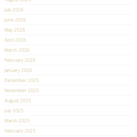
July 2026
June 2026
May 2026
April 2026
March 2026
February 2026
January 2026
December 2025
November 2025
August 2025
July 2025
March 2025
February 2025