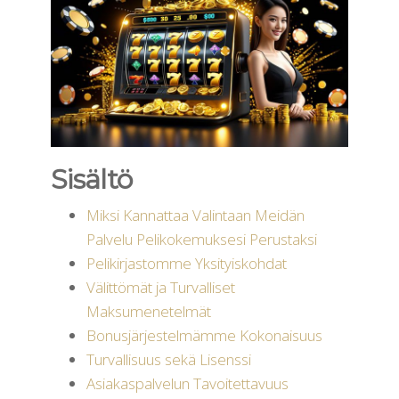
Sisältö
Miksi Kannattaa Valintaan Meidän
Palvelu Pelikokemuksesi Perustaksi
Pelikirjastomme Yksityiskohdat
Välittömät ja Turvalliset
Maksumenetelmät
Bonusjärjestelmämme Kokonaisuus
Turvallisuus sekä Lisenssi
Asiakaspalvelun Tavoitettavuus