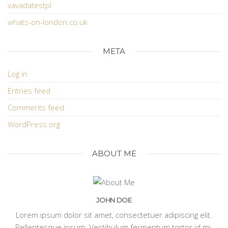
vavadatestpl
whats-on-london.co.uk
META
Log in
Entries feed
Comments feed
WordPress.org
ABOUT ME
JOHN DOE
Lorem ipsum dolor sit amet, consectetuer adipiscing elit.
Pellentesque ipsum. Vestibulum fermentum tortor id mi.