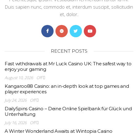
Duis sapien nunc, commodo et, interdum suscipit, sollicitudin
et, dolor.
RECENT POSTS
Fast withdrawals at Mr Luck Casino UK: The safest way to
enjoy your gaming
August 10, 2026
Off
Kangaroo88 Casino: an in-depth look at top games and
player experiences
July 24, 2026
Off
DailySpins Casino – Deine Online Spielbank für Glück und
Unterhaltung
July 16, 2026
Off
A Winter Wonderland Awaits at Wintopia Casino