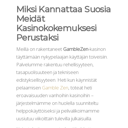
Miksi Kannattaa Suosia
Meidät
Kasinokokemuksesi
Perustaksi
Meillä on rakentaneet
GambleZen
-kasinon
täyttämään nykypelaajan käyttäjän toiveisiin.
Palvelumme rakentuu rehellisyyteen,
tasapuolisuuteen ja tekniseen
edistyksellisyyteen. Heti kun käynnistät
pelaamisen
Gamble Zen
, toteat heti
eroavaisuuden vanhoihin kasinoihin –
järjestelmämme on huolella suunniteltu
helppokäyttöiseksi ja pelivalikoimamme
uusiutuu viikoittain tulevilla julkaisuilla.