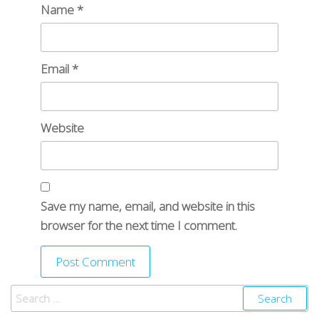
Name
*
Email
*
Website
Save my name, email, and website in this
browser for the next time I comment.