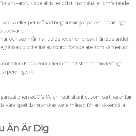
 för ansvarsfullt spelaktivitet och tillhandahåller omfattande
r vecka eller per månad begränsningar på era betalningar
na spelvanor
mar och sex mån när du behöver en break från spelandet
begränsad blockering av kontot för spelare som känner att
ontroller (Know Your Client) för att stoppa minderåriga
eta penningtvätt
rganisationen eCOGRA, en neutral enhet som certifierar fair
 våra speltitlar granskas varje månad för att säkerställa
u Än Är Dig