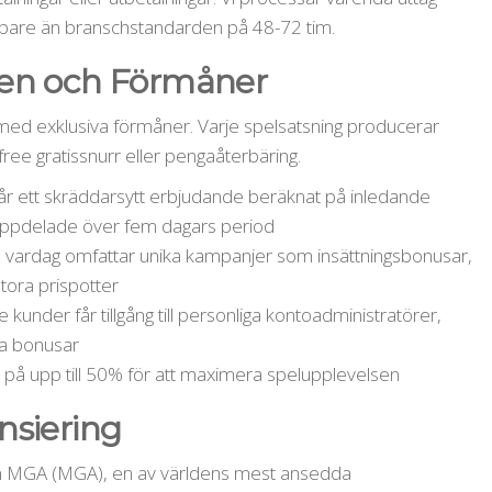
nabbare än branschstandarden på 48-72 tim.
den och Förmåner
g med exklusiva förmåner. Varje spelsatsning producerar
ree gratissnurr eller pengaåterbäring.
får ett skräddarsytt erbjudande beräknat på inledande
uppdelade över fem dagars period
vardag omfattar unika kampanjer som insättningsbonusar,
tora prispotter
kunder får tillgång till personliga kontoadministratörer,
va bonusar
på upp till 50% för att maximera spelupplevelsen
nsiering
från MGA (MGA), en av världens mest ansedda