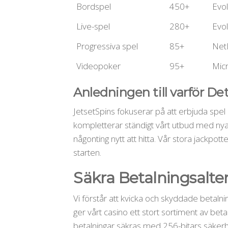
Bordspel
450+
Evo
Live-spel
280+
Evol
Progressiva spel
85+
NetE
Videopoker
95+
Mic
Anledningen till varför De
JetsetSpins fokuserar på att erbjuda spel
kompletterar ständigt vårt utbud med nya 
någonting nytt att hitta. Vår stora jackpo
starten.
Säkra Betalningsalte
Vi förstår att kvicka och skyddade betalni
ger vårt casino ett stort sortiment av be
betalningar säkras med 256-bitars säkerh