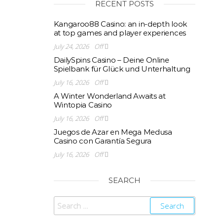
RECENT POSTS
Kangaroo88 Casino: an in-depth look
at top games and player experiences
July 24, 2026
Off
DailySpins Casino – Deine Online
Spielbank für Glück und Unterhaltung
July 16, 2026
Off
A Winter Wonderland Awaits at
Wintopia Casino
July 16, 2026
Off
Juegos de Azar en Mega Medusa
Casino con Garantía Segura
July 16, 2026
Off
SEARCH