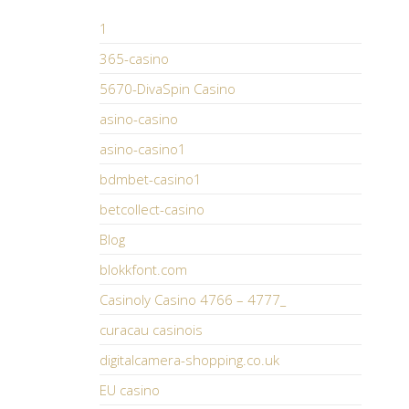
1
365-casino
5670-DivaSpin Casino
asino-casino
asino-casino1
bdmbet-casino1
betcollect-casino
Blog
blokkfont.com
Casinoly Casino 4766 – 4777_
curacau casinois
digitalcamera-shopping.co.uk
EU casino