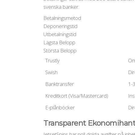
svenska banker.
Betalningsmetod
Deponeringstid
Utbetalningstid
Lägsta Belopp
Största Belopp
Trustly
Om
Swish
Dir
Banktransfer
1-
Kreditkort (Visa/Mastercard)
Ins
E-plånböcker
Dir
Transparent Ekonomihant
JetsetSpins har noll dolda avgifter på inbe