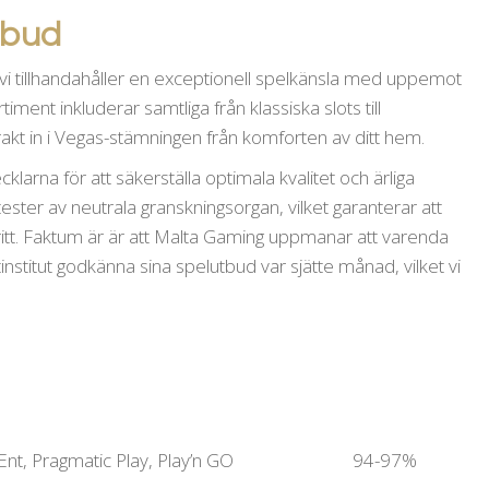
tbud
r vi tillhandahåller en exceptionell spelkänsla med uppemot
ment inkluderar samtliga från klassiska slots till
akt in i Vegas-stämningen från komforten av ditt hem.
arna för att säkerställa optimala kvalitet och ärliga
ester av neutrala granskningsorgan, vilket garanterar att
itt. Faktum är är att Malta Gaming uppmanar att varenda
stinstitut godkänna sina spelutbud var sjätte månad, vilket vi
nt, Pragmatic Play, Play’n GO
94-97%