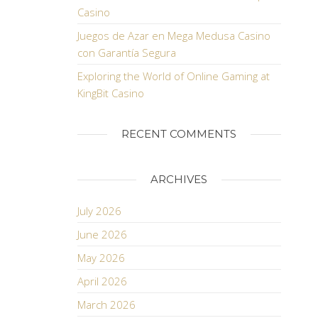
Casino
Juegos de Azar en Mega Medusa Casino
con Garantía Segura
Exploring the World of Online Gaming at
KingBit Casino
RECENT COMMENTS
ARCHIVES
July 2026
June 2026
May 2026
April 2026
March 2026