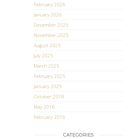
February 2026
January 2026
December 2025
November 2025
August 2025
July 2025
March 2025
February 2025
January 2025
October 2018
May 2016
February 2016
CATEGORIES