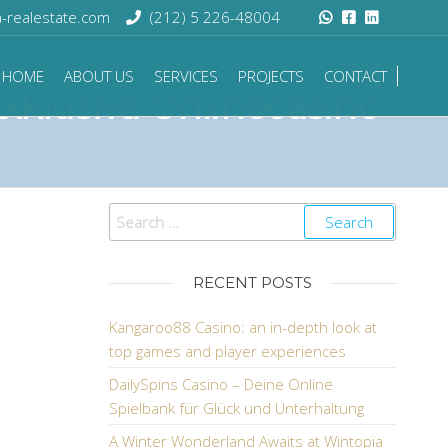
a-realestate.com
(212) 5 226-48004
HOME
ABOUT US
SERVICES
PROJECTS
CONTACT
Exklusiva Onlinecasino
RECENT POSTS
Kangaroo88 Casino: an in-depth look at
top games and player experiences
DailySpins Casino – Deine Online
Spielbank für Glück und Unterhaltung
A Winter Wonderland Awaits at Wintopia