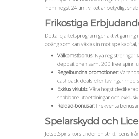
inom högst 24 tim, vilket är betydligt s
Frikostiga Erbjudan
Detta lojalitetsprogram ger aktivt gamin
poäng som kan växlas in mot spelkapital, f
Välkomstbonus:
Nya registreringar 
depositionen samt 200 free spinn 
Regelbundna promotioner:
Varenda 
cashback-deals eller tävlingar med s
Exklusivklubb:
Våra högst dedikerade 
snabbare utbetalningar och exklusi
Reload-bonusar:
Frekventa bonusar 
Spelarskydd och Lice
JetsetSpins körs under en strikt licens 