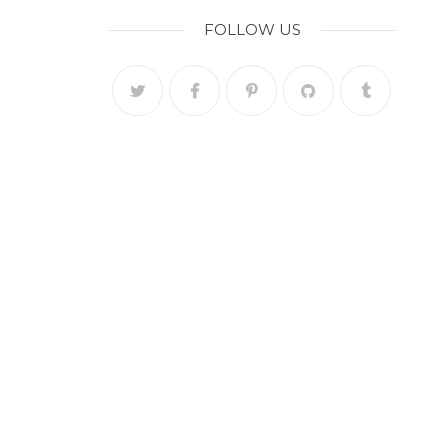
FOLLOW US