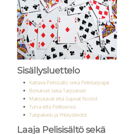
Sisällysluettelo
Kattava Pelisisältö sekä Pelintarjoajat
Bonukset sekä Tarjoukset
Maksutavat että Sujuvat Nostot
Turva että Pelilisenssi
Tukipalvelu ja Yhteystiedot
Laaja Pelisisältö sekä