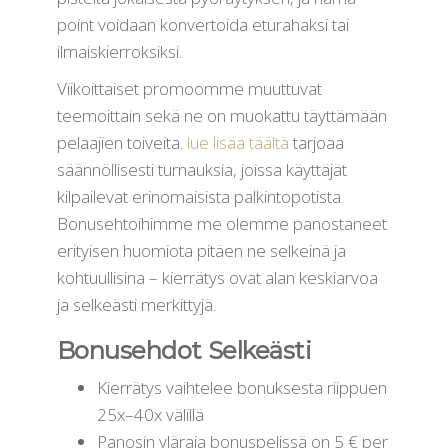
point voidaan konvertoida eturahaksi tai
ilmaiskierroksiksi.
Viikoittaiset promoomme muuttuvat
teemoittain sekä ne on muokattu täyttämään
pelaajien toiveita.
lue lisää täältä
tarjoaa
säännöllisesti turnauksia, joissa käyttäjät
kilpailevat erinomaisista palkintopotista.
Bonusehtoihimme me olemme panostaneet
erityisen huomiota pitäen ne selkeinä ja
kohtuullisina – kierrätys ovat alan keskiarvoa
ja selkeästi merkittyjä.
Bonusehdot Selkeästi
Kierrätys vaihtelee bonuksesta riippuen
25x–40x välillä
Panosin yläraja bonuspelissä on 5 € per