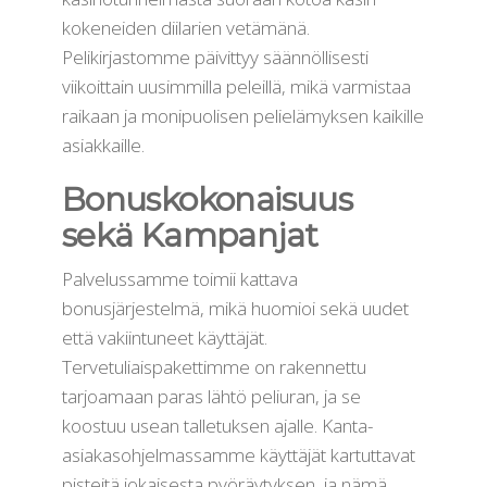
kokeneiden diilarien vetämänä.
Pelikirjastomme päivittyy säännöllisesti
viikoittain uusimmilla peleillä, mikä varmistaa
raikaan ja monipuolisen pelielämyksen kaikille
asiakkaille.
Bonuskokonaisuus
sekä Kampanjat
Palvelussamme toimii kattava
bonusjärjestelmä, mikä huomioi sekä uudet
että vakiintuneet käyttäjät.
Tervetuliaispakettimme on rakennettu
tarjoamaan paras lähtö peliuran, ja se
koostuu usean talletuksen ajalle. Kanta-
asiakasohjelmassamme käyttäjät kartuttavat
pisteitä jokaisesta pyöräytyksen, ja nämä