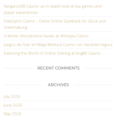
Kangaroo88 Casino: an in-depth look at top games and
player experiences
DailySpins Casino – Deine Online Spielbank für Glück und
Unterhaltung
A Winter Wonderland Awaits at Wintopia Casino
Juegos de Azar en Mega Medusa Casino con Garantía Segura
Exploring the World of Online Gaming at KingBit Casino
RECENT COMMENTS
ARCHIVES
July 2026
June 2026
May 2026