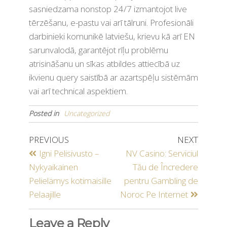
sasniedzama nonstop 24/7 izmantojot live
tērzēšanu, e-pastu vai arī tālruni. Profesionāli
darbinieki komunikē latviešu, krievu kā arī EN
sarunvalodā, garantējot rīļu problēmu
atrisināšanu un sīkas atbildes attiecībā uz
ikvienu query saistībā ar azartspēļu sistēmām
vai arī technical aspektiem.
Posted in
Uncategorized
PREVIOUS
NEXT
Igni Pelisivusto –
NV Casino: Serviciul
Nykyaikainen
Tău de Încredere
Pelielämys kotimaisille
pentru Gambling de
Pelaajille
Noroc Pe Internet
Leave a Reply