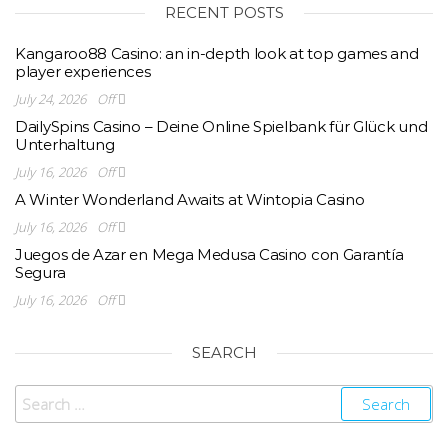
RECENT POSTS
Kangaroo88 Casino: an in-depth look at top games and
player experiences
July 24, 2026
Off
DailySpins Casino – Deine Online Spielbank für Glück und
Unterhaltung
July 16, 2026
Off
A Winter Wonderland Awaits at Wintopia Casino
July 16, 2026
Off
Juegos de Azar en Mega Medusa Casino con Garantía
Segura
July 16, 2026
Off
SEARCH