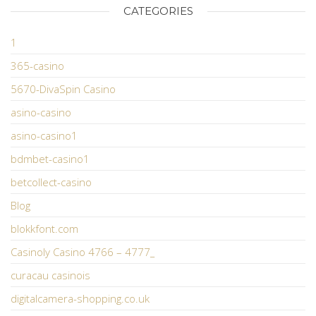
CATEGORIES
1
365-casino
5670-DivaSpin Casino
asino-casino
asino-casino1
bdmbet-casino1
betcollect-casino
Blog
blokkfont.com
Casinoly Casino 4766 – 4777_
curacau casinois
digitalcamera-shopping.co.uk