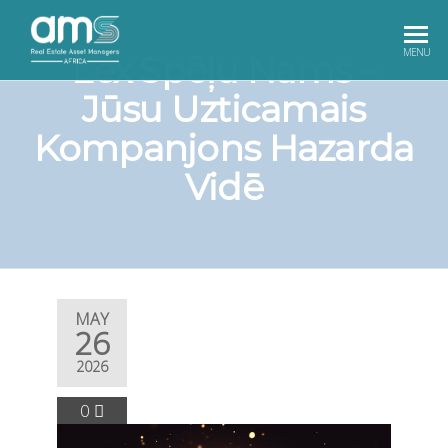
AMS
Real Estate
MENU
Lex Spēļu Nams –
Investment
Africa
In Africa
Jūsu Uzticamais
Kompanjons Hazarda
Vidē
MAY
26
2026
0