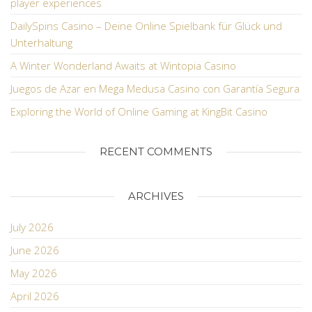
player experiences
DailySpins Casino – Deine Online Spielbank für Glück und
Unterhaltung
A Winter Wonderland Awaits at Wintopia Casino
Juegos de Azar en Mega Medusa Casino con Garantía Segura
Exploring the World of Online Gaming at KingBit Casino
RECENT COMMENTS
ARCHIVES
July 2026
June 2026
May 2026
April 2026