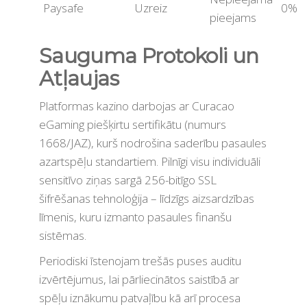
Paysafe
Uzreiz
0%
pieejams
Sauguma Protokoli un
Atļaujas
Platformas kazino darbojas ar Curacao
eGaming piešķirtu sertifikātu (numurs
1668/JAZ), kurš nodrošina saderību pasaules
azartspēļu standartiem. Pilnīgi visu individuāli
sensitīvo ziņas sargā 256-bitīgo SSL
šifrēšanas tehnoloģija – līdzīgs aizsardzības
līmenis, kuru izmanto pasaules finanšu
sistēmas.
Periodiski īstenojam trešās puses auditu
izvērtējumus, lai pārliecinātos saistībā ar
spēļu iznākumu patvaļību kā arī procesa