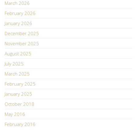
March 2026
February 2026
January 2026
December 2025
November 2025
August 2025
July 2025
March 2025
February 2025
January 2025
October 2018
May 2016
February 2016