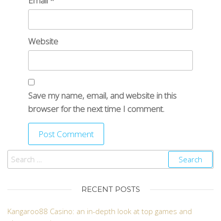
Email
*
Website
Save my name, email, and website in this
browser for the next time I comment.
RECENT POSTS
Kangaroo88 Casino: an in-depth look at top games and