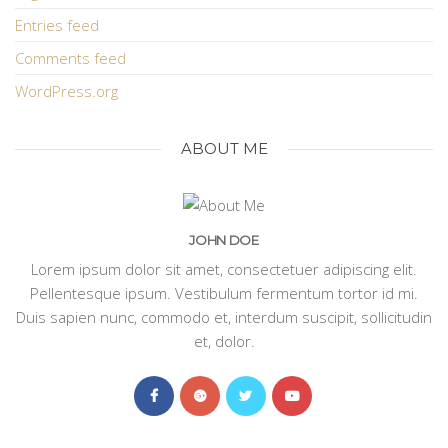
Entries feed
Comments feed
WordPress.org
ABOUT ME
JOHN DOE
Lorem ipsum dolor sit amet, consectetuer adipiscing elit.
Pellentesque ipsum. Vestibulum fermentum tortor id mi.
Duis sapien nunc, commodo et, interdum suscipit, sollicitudin
et, dolor.