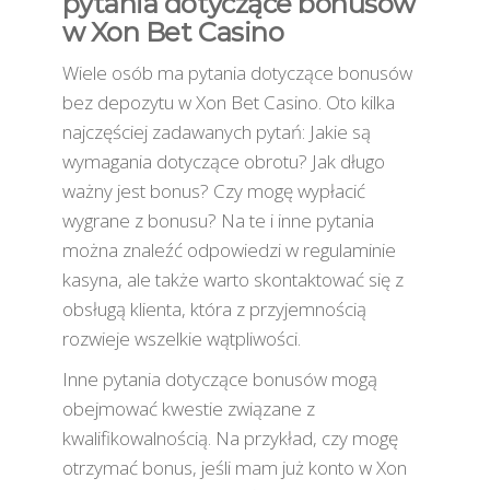
pytania dotyczące bonusów
w Xon Bet Casino
Wiele osób ma pytania dotyczące bonusów
bez depozytu w Xon Bet Casino. Oto kilka
najczęściej zadawanych pytań: Jakie są
wymagania dotyczące obrotu? Jak długo
ważny jest bonus? Czy mogę wypłacić
wygrane z bonusu? Na te i inne pytania
można znaleźć odpowiedzi w regulaminie
kasyna, ale także warto skontaktować się z
obsługą klienta, która z przyjemnością
rozwieje wszelkie wątpliwości.
Inne pytania dotyczące bonusów mogą
obejmować kwestie związane z
kwalifikowalnością. Na przykład, czy mogę
otrzymać bonus, jeśli mam już konto w Xon