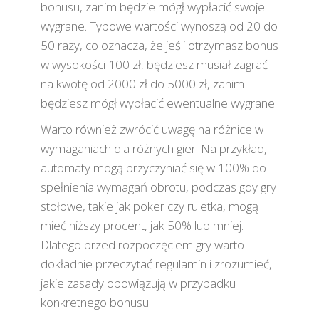
bonusu, zanim będzie mógł wypłacić swoje
wygrane. Typowe wartości wynoszą od 20 do
50 razy, co oznacza, że jeśli otrzymasz bonus
w wysokości 100 zł, będziesz musiał zagrać
na kwotę od 2000 zł do 5000 zł, zanim
będziesz mógł wypłacić ewentualne wygrane.
Warto również zwrócić uwagę na różnice w
wymaganiach dla różnych gier. Na przykład,
automaty mogą przyczyniać się w 100% do
spełnienia wymagań obrotu, podczas gdy gry
stołowe, takie jak poker czy ruletka, mogą
mieć niższy procent, jak 50% lub mniej.
Dlatego przed rozpoczęciem gry warto
dokładnie przeczytać regulamin i zrozumieć,
jakie zasady obowiązują w przypadku
konkretnego bonusu.