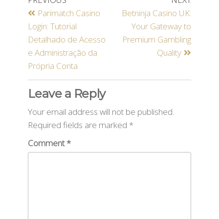
Parimatch Casino
Betninja Casino UK:
Login: Tutorial
Your Gateway to
Detalhado de Acesso
Premium Gambling
e Administração da
Quality
Própria Conta
Leave a Reply
Your email address will not be published.
Required fields are marked
*
Comment
*