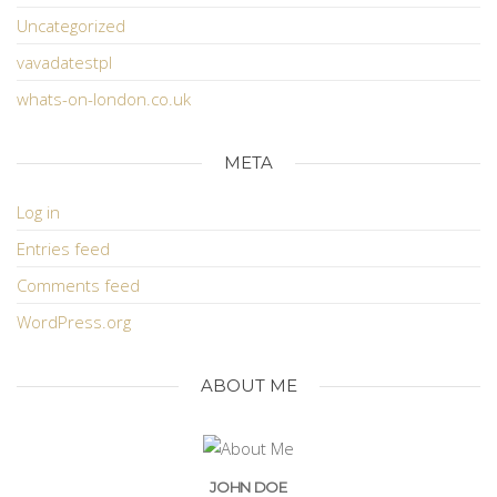
Uncategorized
vavadatestpl
whats-on-london.co.uk
META
Log in
Entries feed
Comments feed
WordPress.org
ABOUT ME
JOHN DOE