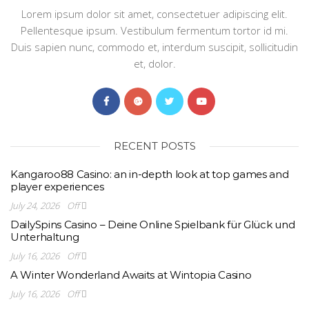
Lorem ipsum dolor sit amet, consectetuer adipiscing elit.
Pellentesque ipsum. Vestibulum fermentum tortor id mi.
Duis sapien nunc, commodo et, interdum suscipit, sollicitudin
et, dolor.
RECENT POSTS
Kangaroo88 Casino: an in-depth look at top games and
player experiences
July 24, 2026
Off
DailySpins Casino – Deine Online Spielbank für Glück und
Unterhaltung
July 16, 2026
Off
A Winter Wonderland Awaits at Wintopia Casino
July 16, 2026
Off