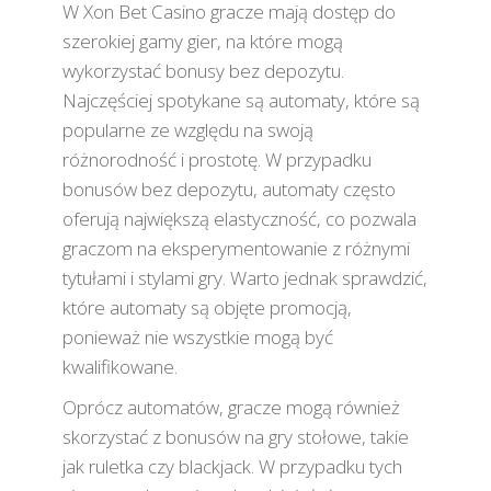
W Xon Bet Casino gracze mają dostęp do
szerokiej gamy gier, na które mogą
wykorzystać bonusy bez depozytu.
Najczęściej spotykane są automaty, które są
popularne ze względu na swoją
różnorodność i prostotę. W przypadku
bonusów bez depozytu, automaty często
oferują największą elastyczność, co pozwala
graczom na eksperymentowanie z różnymi
tytułami i stylami gry. Warto jednak sprawdzić,
które automaty są objęte promocją,
ponieważ nie wszystkie mogą być
kwalifikowane.
Oprócz automatów, gracze mogą również
skorzystać z bonusów na gry stołowe, takie
jak ruletka czy blackjack. W przypadku tych