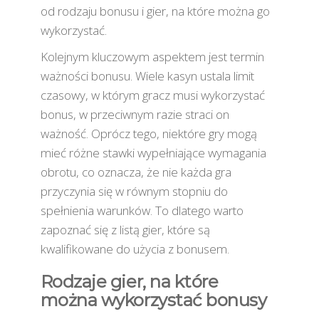
od rodzaju bonusu i gier, na które można go
wykorzystać.
Kolejnym kluczowym aspektem jest termin
ważności bonusu. Wiele kasyn ustala limit
czasowy, w którym gracz musi wykorzystać
bonus, w przeciwnym razie straci on
ważność. Oprócz tego, niektóre gry mogą
mieć różne stawki wypełniające wymagania
obrotu, co oznacza, że nie każda gra
przyczynia się w równym stopniu do
spełnienia warunków. To dlatego warto
zapoznać się z listą gier, które są
kwalifikowane do użycia z bonusem.
Rodzaje gier, na które
można wykorzystać bonusy