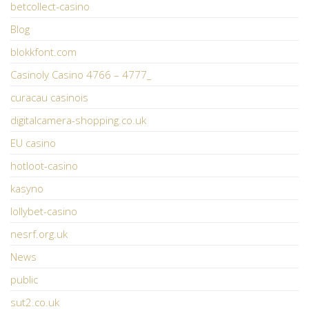
betcollect-casino
Blog
blokkfont.com
Casinoly Casino 4766 – 4777_
curacau casinois
digitalcamera-shopping.co.uk
EU casino
hotloot-casino
kasyno
lollybet-casino
nesrf.org.uk
News
public
sut2.co.uk