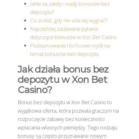
Jakie są zalety i wady bonusów bez
depozytu?
Co zrobić, gdy nie uda się wygrać?
Najczęściej zadawane pytania
dotyczące bonusów w Xon Bet Casino
Podsumowanie i końcowe myśli na
temat bonusów bez depozytu
Jak działa bonus bez
depozytu w Xon Bet
Casino?
Bonus bez depozytu w Xon Bet Casino to
wyjątkowa oferta, która pozwala graczom na
rozpoczęcie zabawy bez konieczności
wpłacania własnych pieniędzy. Tego rodzaju
bonusy są często przyznawane nowym