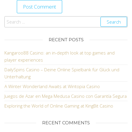
RECENT POSTS
Kangaroo88 Casino: an in-depth look at top games and
player experiences
DailySpins Casino – Deine Online Spielbank für Glück und
Unterhaltung
A Winter Wonderland Awaits at Wintopia Casino
Juegos de Azar en Mega Medusa Casino con Garantía Segura
Exploring the World of Online Gaming at KingBit Casino
RECENT COMMENTS