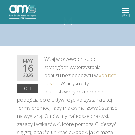
AMS
Real Estate
MENU
M
Investment
Africa
In Africa
Witaj w przewodniku po
MAY
16
strategiach wykorzystania
bonusu bez depozytu w
xon bet
2026
casino
. W artykule tym
0
przedstawimy różnorodne
podejścia do efektywnego korzystania z tej
formy promocji, aby maksymalizować szanse
na wygraną. Omówimy najlepsze praktyki,
zasady i wskazówki, które pomogą Ci cieszyć
się grą, a także uniknąć pułapek, jakie mogą