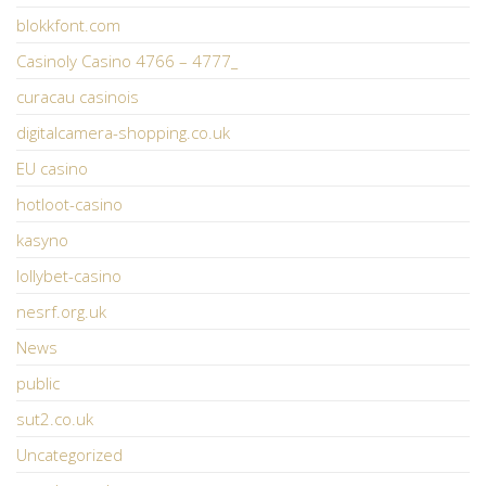
blokkfont.com
Casinoly Casino 4766 – 4777_
curacau casinois
digitalcamera-shopping.co.uk
EU casino
hotloot-casino
kasyno
lollybet-casino
nesrf.org.uk
News
public
sut2.co.uk
Uncategorized