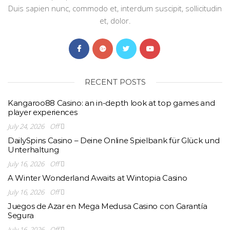
Duis sapien nunc, commodo et, interdum suscipit, sollicitudin
et, dolor.
RECENT POSTS
Kangaroo88 Casino: an in-depth look at top games and
player experiences
July 24, 2026
Off
DailySpins Casino – Deine Online Spielbank für Glück und
Unterhaltung
July 16, 2026
Off
A Winter Wonderland Awaits at Wintopia Casino
July 16, 2026
Off
Juegos de Azar en Mega Medusa Casino con Garantía
Segura
July 16, 2026
Off