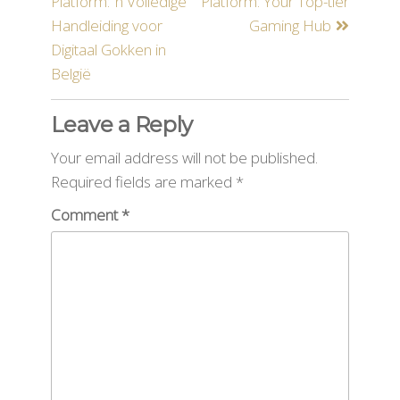
Platform: ‘n Volledige
Platform: Your Top-tier
Handleiding voor
Gaming Hub
Digitaal Gokken in
België
Leave a Reply
Your email address will not be published.
Required fields are marked
*
Comment
*