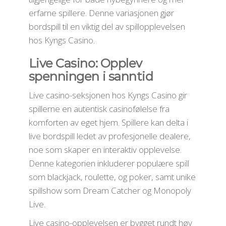
erfarne spillere. Denne variasjonen gjør
bordspill til en viktig del av spillopplevelsen
hos Kyngs Casino.
Live Casino: Opplev
spenningen i sanntid
Live casino-seksjonen hos Kyngs Casino gir
spillerne en autentisk casinofølelse fra
komforten av eget hjem. Spillere kan delta i
live bordspill ledet av profesjonelle dealere,
noe som skaper en interaktiv opplevelse.
Denne kategorien inkluderer populære spill
som blackjack, roulette, og poker, samt unike
spillshow som Dream Catcher og Monopoly
Live.
Live casino-opplevelsen er bygget rundt høy