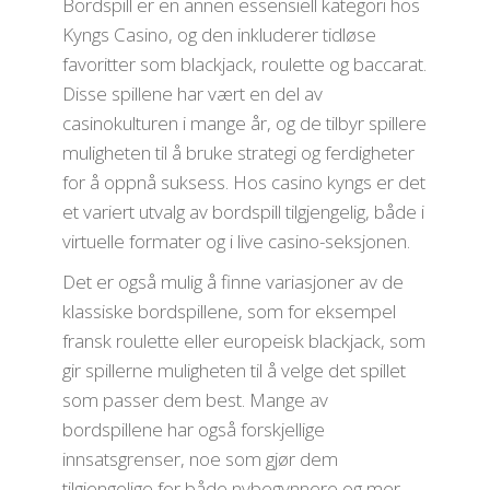
Bordspill er en annen essensiell kategori hos
Kyngs Casino, og den inkluderer tidløse
favoritter som blackjack, roulette og baccarat.
Disse spillene har vært en del av
casinokulturen i mange år, og de tilbyr spillere
muligheten til å bruke strategi og ferdigheter
for å oppnå suksess. Hos casino kyngs er det
et variert utvalg av bordspill tilgjengelig, både i
virtuelle formater og i live casino-seksjonen.
Det er også mulig å finne variasjoner av de
klassiske bordspillene, som for eksempel
fransk roulette eller europeisk blackjack, som
gir spillerne muligheten til å velge det spillet
som passer dem best. Mange av
bordspillene har også forskjellige
innsatsgrenser, noe som gjør dem
tilgjengelige for både nybegynnere og mer