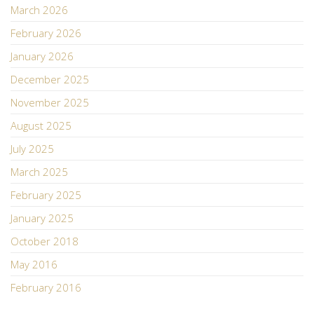
March 2026
February 2026
January 2026
December 2025
November 2025
August 2025
July 2025
March 2025
February 2025
January 2025
October 2018
May 2016
February 2016