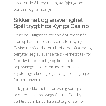
avgjørende å benytte seg av tilgjengelige
bonuser og kampanjer.
Sikkerhet og ansvarlighet:
Spill trygt hos Kyngs Casino
En av de viktigste faktorene å vurdere når
man spiller online, er sikkerheten. Kyngs
Casino tar sikkerheten til spillerne på alvor og
benytter seg av avanserte sikkerhetstiltak for
å beskytte personlige og finansielle
opplysninger. Dette inkluderer bruk av
krypteringsteknologi og strenge retningslinjer
for personvern.
I tillegg til sikkerhet, er ansvarlig spilling en
prioritert sak hos Kyngs Casino. De tilbyr
verktøy som lar spillere sette grenser for