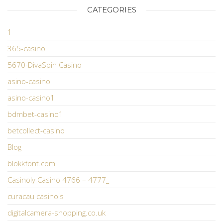
CATEGORIES
1
365-casino
5670-DivaSpin Casino
asino-casino
asino-casino1
bdmbet-casino1
betcollect-casino
Blog
blokkfont.com
Casinoly Casino 4766 – 4777_
curacau casinois
digitalcamera-shopping.co.uk