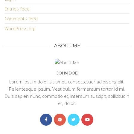
Entries feed
Comments feed
WordPress.org
ABOUT ME
JOHN DOE
Lorem ipsum dolor sit amet, consectetuer adipiscing elit.
Pellentesque ipsum. Vestibulum fermentum tortor id mi.
Duis sapien nunc, commodo et, interdum suscipit, sollicitudin
et, dolor.