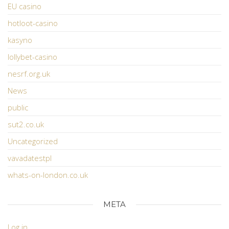
EU casino
hotloot-casino
kasyno
lollybet-casino
nesrf.org.uk
News
public
sut2.co.uk
Uncategorized
vavadatestpl
whats-on-london.co.uk
META
Log in