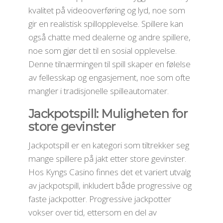
kvalitet på videooverføring og lyd, noe som
gir en realistisk spillopplevelse. Spillere kan
også chatte med dealerne og andre spillere,
noe som gjør det til en sosial opplevelse.
Denne tilnærmingen til spill skaper en følelse
av fellesskap og engasjement, noe som ofte
mangler i tradisjonelle spilleautomater.
Jackpotspill: Muligheten for
store gevinster
Jackpotspill er en kategori som tiltrekker seg
mange spillere på jakt etter store gevinster.
Hos Kyngs Casino finnes det et variert utvalg
av jackpotspill, inkludert både progressive og
faste jackpotter. Progressive jackpotter
vokser over tid, ettersom en del av