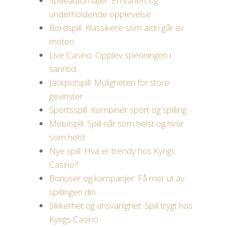
Spilleautomater: En variert og
underholdende opplevelse
Bordspill: Klassikere som aldri går av
moten
Live Casino: Opplev spenningen i
sanntid
Jackpotspill: Muligheten for store
gevinster
Sportsspill: Kombiner sport og spilling
Mobilspill: Spill når som helst og hvor
som helst
Nye spill: Hva er trendy hos Kyngs
Casino?
Bonuser og kampanjer: Få mer ut av
spillingen din
Sikkerhet og ansvarlighet: Spill trygt hos
Kyngs Casino