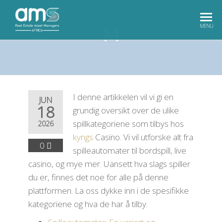
AMS
Real Estate
MENU
M
Investment
Africa
In Africa
I denne artikkelen vil vi gi en
JUN
18
grundig oversikt over de ulike
spillkategoriene som tilbys hos
2026
kyngs
Casino. Vi vil utforske alt fra
0
spilleautomater til bordspill, live
casino, og mye mer. Uansett hva slags spiller
du er, finnes det noe for alle på denne
plattformen. La oss dykke inn i de spesifikke
kategoriene og hva de har å tilby.