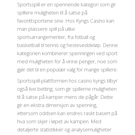
Sportsspill er en spennende kategori som gir
spillere muligheten til å satse på
favorittsportene sine. Hos Kyngs Casino kan
man plassere spill på ulike
sportsarrangementer, fra fotball og
basketball til tennis og hesteveddeløp. Denne
kategorien kombinerer spenningen ved sport
med muligheten for å vinne penger, noe som
gjør det til en populær valg for mange spillere.
Sportsspill-plattformen hos casino kyngs tilbyr
også live betting, som gir spillerne muligheten
til å satse på kamper mens de pågår. Dette
gir en ekstra dimensjon av spenning,
ettersom oddsen kan endres raskt basert på
hva som skjer i løpet av kampen. Med
detaljerte statistikker og analysemuligheter