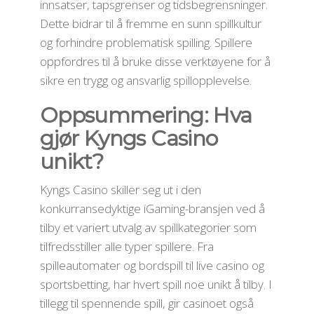
innsatser, tapsgrenser og tidsbegrensninger.
Dette bidrar til å fremme en sunn spillkultur
og forhindre problematisk spilling. Spillere
oppfordres til å bruke disse verktøyene for å
sikre en trygg og ansvarlig spillopplevelse.
Oppsummering: Hva
gjør Kyngs Casino
unikt?
Kyngs Casino skiller seg ut i den
konkurransedyktige iGaming-bransjen ved å
tilby et variert utvalg av spillkategorier som
tilfredsstiller alle typer spillere. Fra
spilleautomater og bordspill til live casino og
sportsbetting, har hvert spill noe unikt å tilby. I
tillegg til spennende spill, gir casinoet også