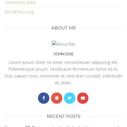
Comments feed
WordPress.org
ABOUT ME
JOHN DOE
Lorem ipsum dolor sit amet, consectetuer adipiscing elit.
Pellentesque ipsum. Vestibulum fermentum tortor id mi.
Duis sapien nunc, commodo et, interdum suscipit, sollicitudin
et, dolor.
RECENT POSTS