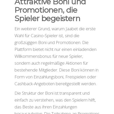
Attraktive Boni und
Promotionen, die
Spieler begeistern
Ein weiterer Grund, warum Jaabet die erste
Wahl für Casino-Spieler ist, sind die
großzügigen Boni und Promotionen. Die
Plattform bietet nicht nur einen einladenden
Willkommensbonus für neue Spieler,
sondern auch regelmäßige Aktionen für
bestehende Mitglieder. Diese Boni können in
Form von Einzahlungsboni, Freispielen oder
Cashback-Angeboten bereitgestellt werden.
Die Struktur der Boni ist transparent und
einfach zu verstehen, was den Spielern hilft,
das Beste aus ihren Einzahlungen
herauszuholen. Die Teilnahme an Promotions