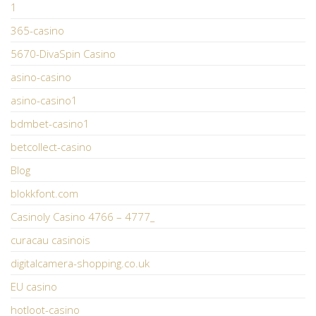
1
365-casino
5670-DivaSpin Casino
asino-casino
asino-casino1
bdmbet-casino1
betcollect-casino
Blog
blokkfont.com
Casinoly Casino 4766 – 4777_
curacau casinois
digitalcamera-shopping.co.uk
EU casino
hotloot-casino