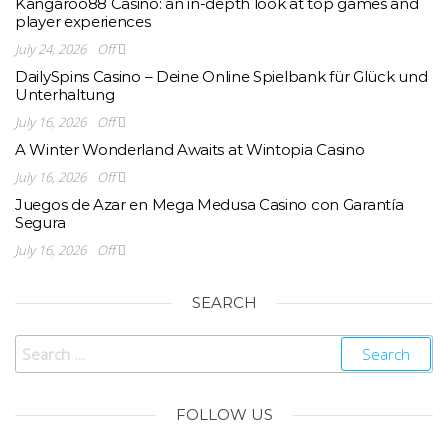
Kangaroo88 Casino: an in-depth look at top games and
player experiences
July 24, 2026
Off
DailySpins Casino – Deine Online Spielbank für Glück und
Unterhaltung
July 16, 2026
Off
A Winter Wonderland Awaits at Wintopia Casino
July 16, 2026
Off
Juegos de Azar en Mega Medusa Casino con Garantía
Segura
July 16, 2026
Off
SEARCH
FOLLOW US