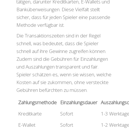
tätigen, darunter Kreditkarten, E-Wallets und
Banküberweisungen. Diese Vielfalt stellt
sicher, dass für jeden Spieler eine passende
Methode verfügbar ist.
Die Transaktionszeiten sind in der Regel
schnell, was bedeutet, dass die Spieler
schnell auf ihre Gewinne zugreifen können.
Zudem sind die Gebühren für Einzahlungen
und Auszahlungen transparent und fair.
Spieler schätzen es, wenn sie wissen, welche
Kosten auf sie zukommen, ohne versteckte
Gebühren befürchten zu müssen.
Zahlungsmethode
Einzahlungsdauer
Auszahlungs
Kreditkarte
Sofort
1-3 Werktag
E-Wallet
Sofort
1-2 Werktag