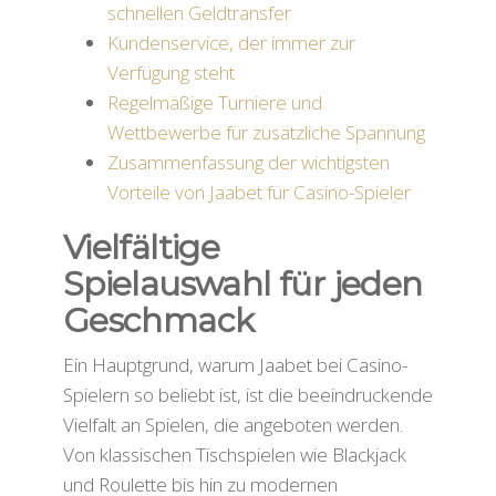
schnellen Geldtransfer
Kundenservice, der immer zur
Verfügung steht
Regelmäßige Turniere und
Wettbewerbe für zusätzliche Spannung
Zusammenfassung der wichtigsten
Vorteile von Jaabet für Casino-Spieler
Vielfältige
Spielauswahl für jeden
Geschmack
Ein Hauptgrund, warum Jaabet bei Casino-
Spielern so beliebt ist, ist die beeindruckende
Vielfalt an Spielen, die angeboten werden.
Von klassischen Tischspielen wie Blackjack
und Roulette bis hin zu modernen