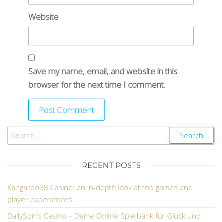
Website
Save my name, email, and website in this
browser for the next time I comment.
RECENT POSTS
Kangaroo88 Casino: an in-depth look at top games and
player experiences
DailySpins Casino – Deine Online Spielbank für Glück und