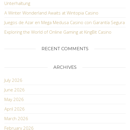
Unterhaltung
A Winter Wonderland Awaits at Wintopia Casino
Juegos de Azar en Mega Medusa Casino con Garantía Segura
Exploring the World of Online Gaming at KingBit Casino
RECENT COMMENTS
ARCHIVES
July 2026
June 2026
May 2026
April 2026
March 2026
February 2026