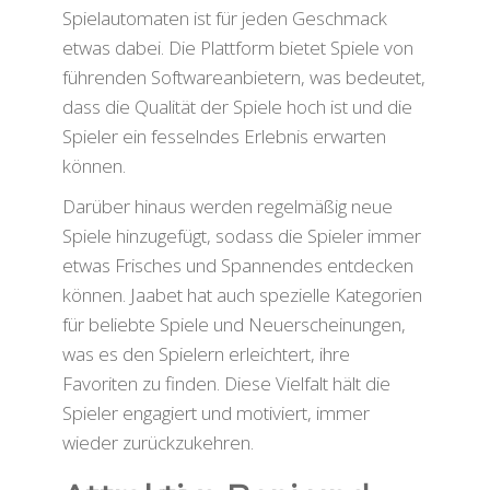
Spielautomaten ist für jeden Geschmack
etwas dabei. Die Plattform bietet Spiele von
führenden Softwareanbietern, was bedeutet,
dass die Qualität der Spiele hoch ist und die
Spieler ein fesselndes Erlebnis erwarten
können.
Darüber hinaus werden regelmäßig neue
Spiele hinzugefügt, sodass die Spieler immer
etwas Frisches und Spannendes entdecken
können. Jaabet hat auch spezielle Kategorien
für beliebte Spiele und Neuerscheinungen,
was es den Spielern erleichtert, ihre
Favoriten zu finden. Diese Vielfalt hält die
Spieler engagiert und motiviert, immer
wieder zurückzukehren.