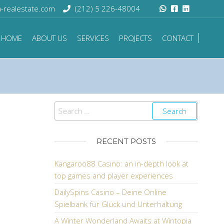
a-realestate.com
(212) 5 226-48004
HOME
ABOUT US
SERVICES
PROJECTS
CONTACT
RECENT POSTS
Kangaroo88 Casino: an in-depth look at
top games and player experiences
DailySpins Casino – Deine Online
Spielbank für Glück und Unterhaltung
A Winter Wonderland Awaits at Wintopia