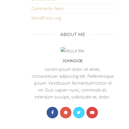
Comments feed
WordPress.org
ABOUT ME
JOHN DOE
Lorem ipsum dolor sit amet,
consectetuer adipiscing elit. Pellentesque
ipsum. Vestibulum fermentum tortor id
mi. Duis sapien nunc, commodo et,
interdum suscipit, sollicitudin et, dolor.