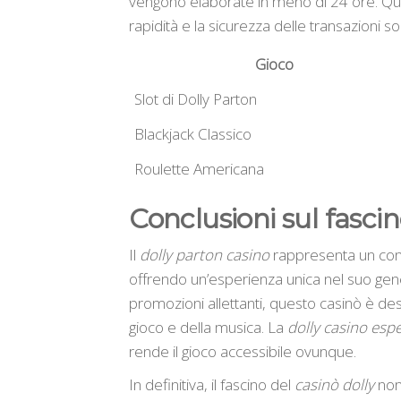
vengono elaborate in meno di 24 ore. Que
rapidità e la sicurezza delle transazioni s
Gioco
Slot di Dolly Parton
Blackjack Classico
Roulette Americana
Conclusioni sul fasci
Il
dolly parton casino
rappresenta un conn
offrendo un’esperienza unica nel suo gene
promozioni allettanti, questo casinò è des
gioco e della musica. La
dolly casino esp
rende il gioco accessibile ovunque.
In definitiva, il fascino del
casinò dolly
non 