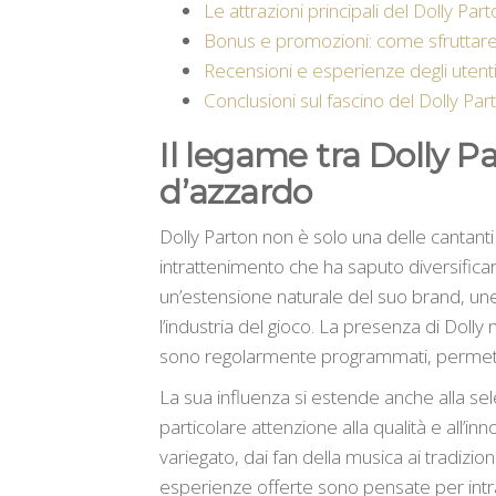
Le attrazioni principali del Dolly Par
Bonus e promozioni: come sfruttare 
Recensioni e esperienze degli utenti
Conclusioni sul fascino del Dolly Pa
Il legame tra Dolly P
d’azzardo
Dolly Parton non è solo una delle cantant
intrattenimento che ha saputo diversificare
un’estensione naturale del suo brand, un
l’industria del gioco. La presenza di Dolly
sono regolarmente programmati, permetten
La sua influenza si estende anche alla sele
particolare attenzione alla qualità e all’inn
variegato, dai fan della musica ai tradizio
esperienze offerte sono pensate per intr