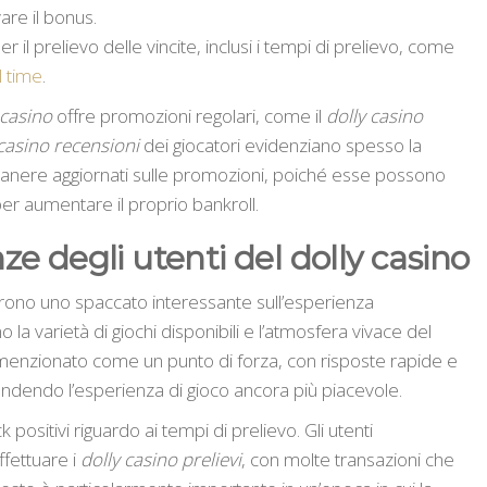
vare il bonus.
r il prelievo delle vincite, inclusi i tempi di prelievo, come
l time
.
 casino
offre promozioni regolari, come il
dolly casino
 casino recensioni
dei giocatori evidenziano spesso la
imanere aggiornati sulle promozioni, poiché esse possono
er aumentare il proprio bankroll.
ze degli utenti del dolly casino
ffrono uno spaccato interessante sull’esperienza
 la varietà di giochi disponibili e l’atmosfera vivace del
sso menzionato come un punto di forza, con risposte rapide e
rendendo l’esperienza di gioco ancora più piacevole.
ositivi riguardo ai tempi di prelievo. Gli utenti
ffettuare i
dolly casino prelievi
, con molte transazioni che