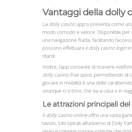
Vantaggi della dolly c
La
dolly casino app
si presenta come una 
modo comodo e veloce. Disponibile per disp
una navigazione fluida, facilitando l’access
possono effettuare il
dolly casino login
in
ritardi.
Inoltre, l’app consente di ricevere notif
dolly casino free spins
, permettendo di sfr
giocare in mobilità è una delle caratterist
ovunque ci si trovi, che sia a casa o in viag
Le attrazioni principali de
Il
dolly casino online
offre una vasta gamm
tavolo, tutti ispirati all’universo di Dolly 
vivaci e colonne sonore iconiche che richi