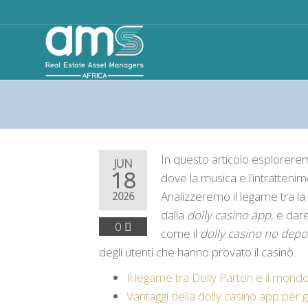
AMS
Real Estate
Investment
Africa
In Africa
In questo articolo esplorere
JUN
18
dove la musica e l’intrattenim
Analizzeremo il legame tra la c
2026
dalla
dolly casino app
, e dar
0
come il
dolly casino no depo
degli utenti che hanno provato il casinò.
Il legame tra Dolly Parton e il mond
Vantaggi della dolly casino app per gl