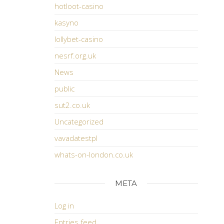
hotloot-casino
kasyno
lollybet-casino
nesrf.org.uk
News
public
sut2.co.uk
Uncategorized
vavadatestpl
whats-on-london.co.uk
META
Log in
Entries feed