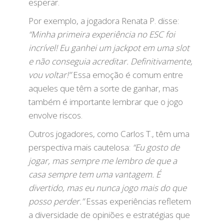
esperar.
Por exemplo, a jogadora Renata P. disse:
“Minha primeira experiência no ESC foi
incrível! Eu ganhei um jackpot em uma slot
e não conseguia acreditar. Definitivamente,
vou voltar!”
Essa emoção é comum entre
aqueles que têm a sorte de ganhar, mas
também é importante lembrar que o jogo
envolve riscos.
Outros jogadores, como Carlos T., têm uma
perspectiva mais cautelosa:
“Eu gosto de
jogar, mas sempre me lembro de que a
casa sempre tem uma vantagem. É
divertido, mas eu nunca jogo mais do que
posso perder.”
Essas experiências refletem
a diversidade de opiniões e estratégias que