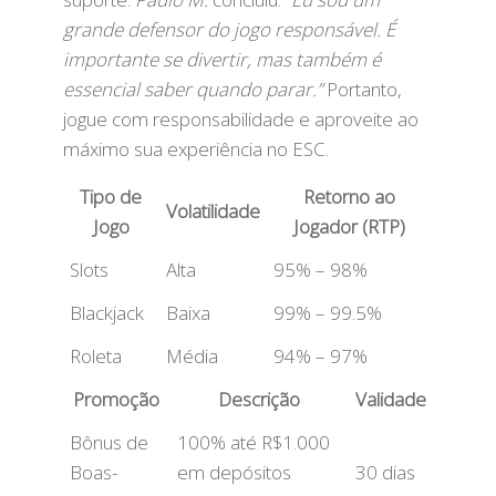
grande defensor do jogo responsável. É
importante se divertir, mas também é
essencial saber quando parar.”
Portanto,
jogue com responsabilidade e aproveite ao
máximo sua experiência no ESC.
Tipo de
Retorno ao
Volatilidade
Jogo
Jogador (RTP)
Slots
Alta
95% – 98%
Blackjack
Baixa
99% – 99.5%
Roleta
Média
94% – 97%
Promoção
Descrição
Validade
Bônus de
100% até R$1.000
Boas-
em depósitos
30 dias