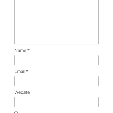
Name
*
Email
*
Website