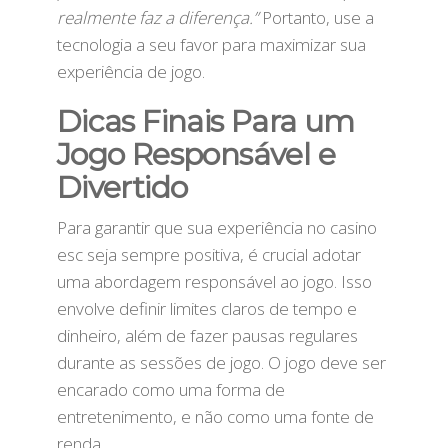
realmente faz a diferença.”
Portanto, use a
tecnologia a seu favor para maximizar sua
experiência de jogo.
Dicas Finais Para um
Jogo Responsável e
Divertido
Para garantir que sua experiência no casino
esc seja sempre positiva, é crucial adotar
uma abordagem responsável ao jogo. Isso
envolve definir limites claros de tempo e
dinheiro, além de fazer pausas regulares
durante as sessões de jogo. O jogo deve ser
encarado como uma forma de
entretenimento, e não como uma fonte de
renda.