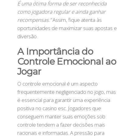
É uma ótima forma de ser reconhecida
como jogadora regular e ainda ganhar
recompensas.”
Assim, fique atenta às
oportunidades de maximizar suas apostas e
diversão.
A Importância do
Controle Emocional ao
Jogar
O controle emocional é um aspecto
frequentemente negligenciado no jogo, mas
é essencial para garantir uma experiência
positiva no casino esc. Jogadores que
conseguem manter suas emoções sob
controle tendem a fazer decisões mais
racionais e informadas. A pressão para