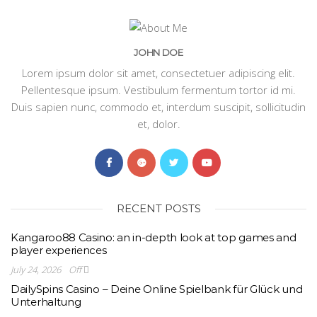
JOHN DOE
Lorem ipsum dolor sit amet, consectetuer adipiscing elit.
Pellentesque ipsum. Vestibulum fermentum tortor id mi.
Duis sapien nunc, commodo et, interdum suscipit, sollicitudin
et, dolor.
RECENT POSTS
Kangaroo88 Casino: an in-depth look at top games and
player experiences
July 24, 2026
Off
DailySpins Casino – Deine Online Spielbank für Glück und
Unterhaltung