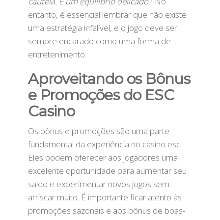
cautela. É um equilíbrio delicado.”
No
entanto, é essencial lembrar que não existe
uma estratégia infalível, e o jogo deve ser
sempre encarado como uma forma de
entretenimento.
Aproveitando os Bônus
e Promoções do ESC
Casino
Os bônus e promoções são uma parte
fundamental da experiência no casino esc.
Eles podem oferecer aos jogadores uma
excelente oportunidade para aumentar seu
saldo e experimentar novos jogos sem
arriscar muito. É importante ficar atento às
promoções sazonais e aos bônus de boas-