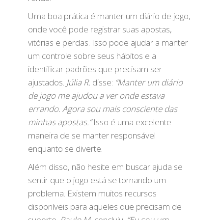
Uma boa prática é manter um diário de jogo,
onde você pode registrar suas apostas,
vitórias e perdas. Isso pode ajudar a manter
um controle sobre seus hábitos e a
identificar padrões que precisam ser
ajustados.
Júlia R.
disse:
“Manter um diário
de jogo me ajudou a ver onde estava
errando. Agora sou mais consciente das
minhas apostas.”
Isso é uma excelente
maneira de se manter responsável
enquanto se diverte.
Além disso, não hesite em buscar ajuda se
sentir que o jogo está se tornando um
problema. Existem muitos recursos
disponíveis para aqueles que precisam de
suporte.
Paulo M.
concluiu:
“Eu sou um