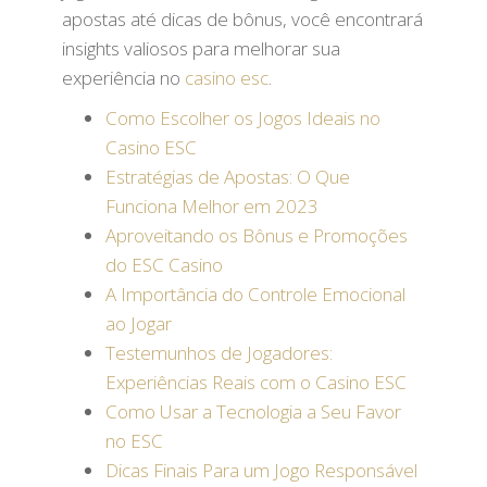
apostas até dicas de bônus, você encontrará
insights valiosos para melhorar sua
experiência no
casino esc
.
Como Escolher os Jogos Ideais no
Casino ESC
Estratégias de Apostas: O Que
Funciona Melhor em 2023
Aproveitando os Bônus e Promoções
do ESC Casino
A Importância do Controle Emocional
ao Jogar
Testemunhos de Jogadores:
Experiências Reais com o Casino ESC
Como Usar a Tecnologia a Seu Favor
no ESC
Dicas Finais Para um Jogo Responsável