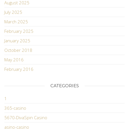
August 2025
July 2025
March 2025
February 2025
January 2025
October 2018
May 2016
February 2016
CATEGORIES
1
365-casino
5670-DivaSpin Casino
asino-casino