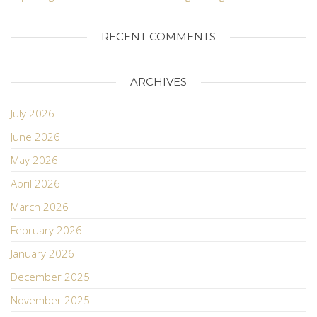
RECENT COMMENTS
ARCHIVES
July 2026
June 2026
May 2026
April 2026
March 2026
February 2026
January 2026
December 2025
November 2025